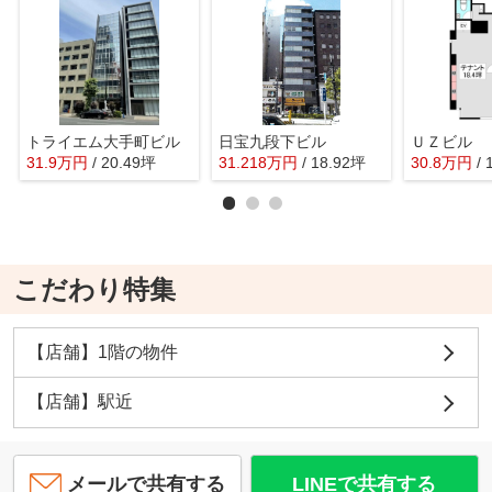
トライエム大手町ビル
日宝九段下ビル
ＵＺビル
31.9
万
円
/ 20.49坪
31.218
万
円
/ 18.92坪
30.8
万
円
/
こだわり特集
【店舗】1階の物件
【店舗】駅近
メールで共有する
LINEで共有する