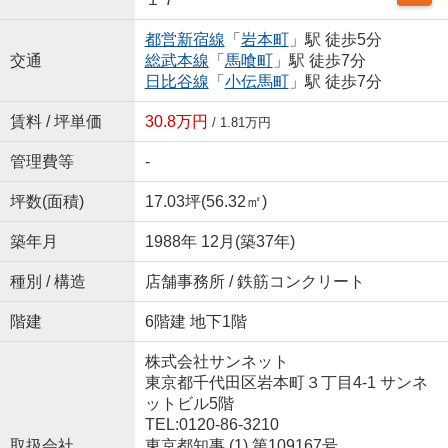
都営新宿線
「
岩本町
」駅 徒歩5分
交通
総武本線
「
馬喰町
」駅 徒歩7分
日比谷線
「
小伝馬町
」駅 徒歩7分
賃料 / 坪単価
30.8万円
/ 1.81万円
管理費等
-
坪数(面積)
17.03坪(56.32㎡)
築年月
1988年 12月(築37年)
種別 / 構造
店舗事務所 / 鉄筋コンクリート
階建
6階建 地下1階
株式会社サンネット
東京都千代田区岩本町３丁目4-1 サンネ
ットビル5階
TEL:0120-86-3210
取扱会社
東京都知事 (1) 第109167号