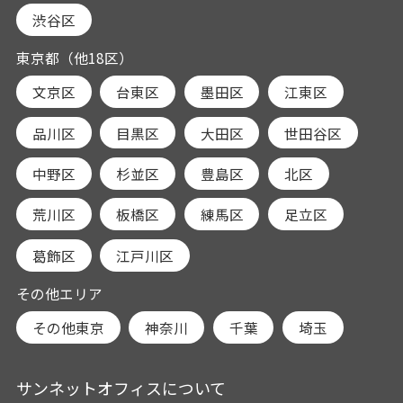
渋谷区
東京都（他18区）
文京区
台東区
墨田区
江東区
品川区
目黒区
大田区
世田谷区
中野区
杉並区
豊島区
北区
荒川区
板橋区
練馬区
足立区
葛飾区
江戸川区
その他エリア
その他東京
神奈川
千葉
埼玉
サンネットオフィスについて