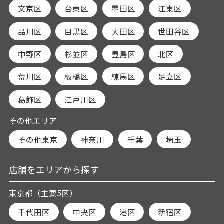
文京区
台東区
墨田区
江東区
品川区
目黒区
大田区
世田谷区
中野区
杉並区
豊島区
北区
荒川区
板橋区
練馬区
足立区
葛飾区
江戸川区
その他エリア
その他東京
神奈川
千葉
埼玉
店舗をエリアから探す
東京都（主要5区）
千代田区
中央区
港区
新宿区