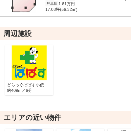
1.81万円
坪単価
17.03坪(56.32㎡)
周辺施設
どらっぐぱぱす小伝馬町店
約409m／6分
エリアの近い物件