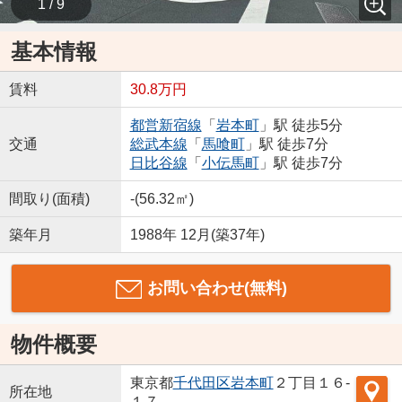
1 / 9
基本情報
賃料
30.8万円
都営新宿線
「
岩本町
」駅 徒歩5分
交通
総武本線
「
馬喰町
」駅 徒歩7分
日比谷線
「
小伝馬町
」駅 徒歩7分
間取り(面積)
-(56.32㎡)
築年月
1988年 12月(築37年)
お問い合わせ(無料)
物件概要
東京都
千代田区
岩本町
２丁目１６-
所在地
１７