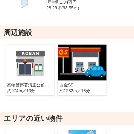
1.34万円
坪単価
28.29坪(93.55㎡)
周辺施設
高輪警察署清正公前交番
白金SS
約974m／13分
約1262m／16分
エリアの近い物件