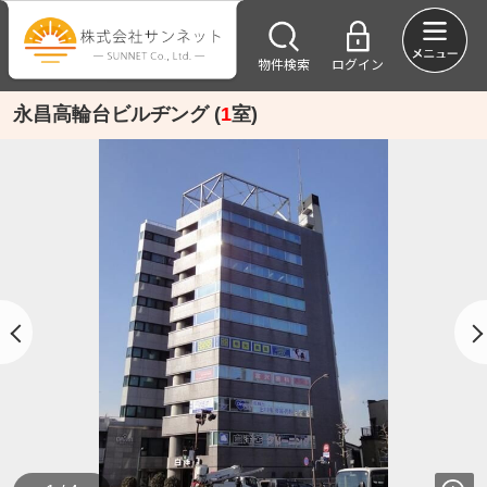
物件検索
ログイン
永昌高輪台ビルヂング (
1
室)