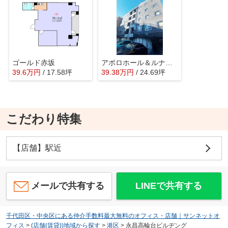
ゴールド赤坂
アポロホール＆ルナハウス
39.6
万
円
/ 17.58坪
39.38
万
円
/ 24.69坪
こだわり特集
【店舗】駅近
メールで共有する
LINEで共有する
千代田区・中央区にある仲介手数料最大無料のオフィス・店舗｜サンネットオ
フィス
>
(店舗(賃貸))地域から探す
>
港区
>
永昌高輪台ビルヂング