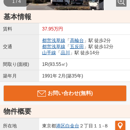
1 / 4
基本情報
賃料
37.95万円
都営浅草線
「
高輪台
」駅 徒歩2分
交通
都営浅草線
「
五反田
」駅 徒歩12分
山手線
「
品川
」駅 徒歩14分
間取り(面積)
1R(93.55㎡)
築年月
1991年 2月(築35年)
お問い合わせ(無料)
物件概要
所在地
東京都
港区
白金台
２丁目１１-８