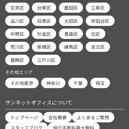
文京区
台東区
墨田区
江東区
品川区
目黒区
大田区
世田谷区
中野区
杉並区
豊島区
北区
荒川区
板橋区
練馬区
足立区
葛飾区
江戸川区
その他エリア
その他東京
神奈川
千葉
埼玉
サンネットオフィスについて
トップページ
会社概要
よくあるご質問
スタッフブログ
仲介手数料最大無料