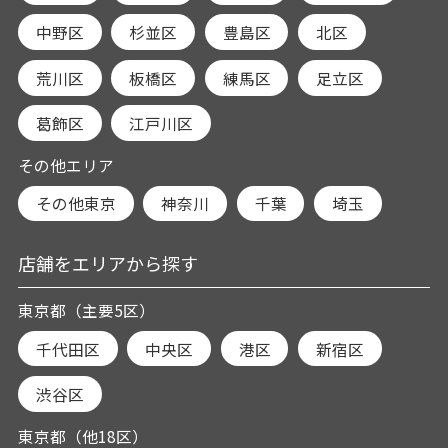
中野区
杉並区
豊島区
北区
荒川区
板橋区
練馬区
足立区
葛飾区
江戸川区
その他エリア
その他東京
神奈川
千葉
埼玉
店舗をエリアから探す
東京都（主要5区）
千代田区
中央区
港区
新宿区
渋谷区
東京都（他18区）