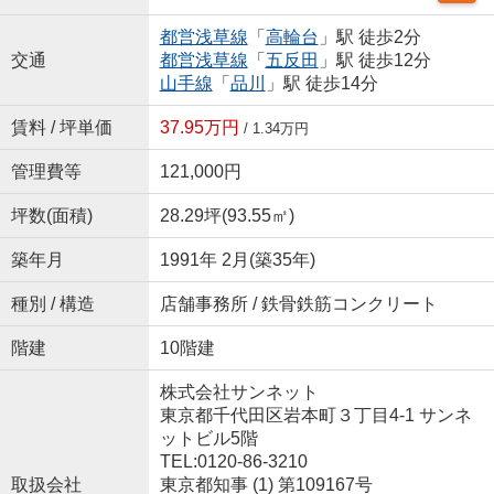
都営浅草線
「
高輪台
」駅 徒歩2分
交通
都営浅草線
「
五反田
」駅 徒歩12分
山手線
「
品川
」駅 徒歩14分
賃料 / 坪単価
37.95万円
/ 1.34万円
管理費等
121,000円
坪数(面積)
28.29坪(93.55㎡)
築年月
1991年 2月(築35年)
種別 / 構造
店舗事務所 / 鉄骨鉄筋コンクリート
階建
10階建
株式会社サンネット
東京都千代田区岩本町３丁目4-1 サンネ
ットビル5階
TEL:0120-86-3210
取扱会社
東京都知事 (1) 第109167号