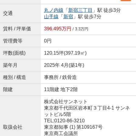
丸ノ内線
「
新宿三丁目
」駅 徒歩3分
交通
山手線
「
新宿
」駅 徒歩7分
賃料 / 坪単価
396.495万円
/ 3.3万円
管理費等
0円
坪数(面積)
120.15坪(397.19㎡)
築年月
2025年 4月(築1年)
種別 / 構造
事務所 / 鉄骨造
階建
11階建 地下2階
株式会社サンネット
東京都千代田区岩本町３丁目4-1 サンネ
ットビル5階
TEL:0120-86-3210
取扱会社
東京都知事 (1) 第109167号
東京商工会議所