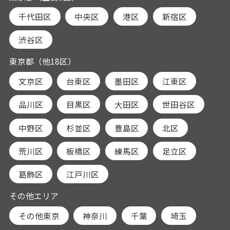
千代田区
中央区
港区
新宿区
渋谷区
東京都（他18区）
文京区
台東区
墨田区
江東区
品川区
目黒区
大田区
世田谷区
中野区
杉並区
豊島区
北区
荒川区
板橋区
練馬区
足立区
葛飾区
江戸川区
その他エリア
その他東京
神奈川
千葉
埼玉