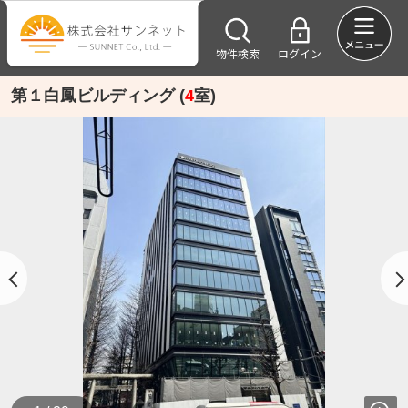
物件検索
ログイン
第１白鳳ビルディング (
4
室)