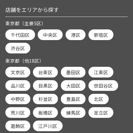
店舗をエリアから探す
東京都（主要5区）
千代田区
中央区
港区
新宿区
渋谷区
東京都（他18区）
文京区
台東区
墨田区
江東区
品川区
目黒区
大田区
世田谷区
中野区
杉並区
豊島区
北区
荒川区
板橋区
練馬区
足立区
葛飾区
江戸川区