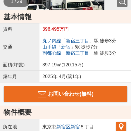
1 / 29
基本情報
賃料
396.495万円
丸ノ内線
「
新宿三丁目
」駅 徒歩3分
交通
山手線
「
新宿
」駅 徒歩7分
副都心線
「
新宿三丁目
」駅 徒歩3分
面積(坪数)
397.19㎡(120.15坪)
築年月
2025年 4月(築1年)
お問い合わせ(無料)
物件概要
所在地
東京都
新宿区
新宿
５丁目