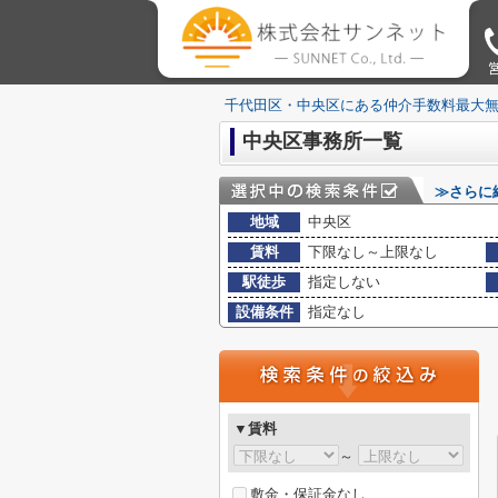
営
千代田区・中央区にある仲介手数料最大
中央区事務所一覧
≫さらに
地域
中央区
賃料
下限なし～上限なし
駅徒歩
指定しない
設備条件
指定なし
▼賃料
～
敷金・保証金なし