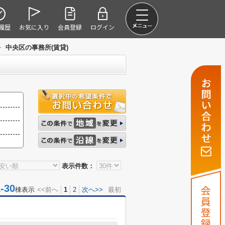
履歴
お気に入り
会員登録
ログイン
>
中央区の事務所(賃貸)
表示件数：
30
棟表示
<<前へ
1
2
次へ>>
最初