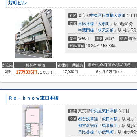
芳町ビル
東京都
中央区
日本橋人形町
１丁目
住所
交通
日比谷線
「
人形町
」駅 徒歩1分
半蔵門線
「
水天宮前
」駅 徒歩5分
築60年
5階建
鉄筋
築年
階数
構造
16.29坪 / 53.88㎡
坪数/面積
敷金/礼金/保証金/償却/敷引
所在階
賃料/坪単価
管理費・共益費
17
万
335
円
3階
17,930円
6ヶ月
/
0万円
/
-
/
-
/
-
/
1.05
万円
Ｒｅ－ｋｎｏｗ東日本橋
東京都
中央区
東日本橋
３丁目
住所
交通
都営浅草線
「
東日本橋
」駅 徒歩
都営新宿線
「
馬喰横山
」駅 徒歩
日比谷線
「
小伝馬町
」駅 徒歩5分