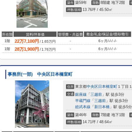
築59年
8階建 地下2階
築年
階数
13.76坪 / 45.50㎡
坪数/面積
敷金/礼金/保証金/償却/敷引
所在階
賃料/坪単価
管理費・共益費
22
万
7,100
円
1階
-
6ヶ月
/
-
/
-
/
-
/
-
/
1.65
万円
28
万
1,900
円
1階
-
6ヶ月
/
-
/
-
/
-
/
-
/
1.76
万円
事務所(一部) 中央区日本橋室町
東京都
中央区
日本橋室町
１丁目１
住所
交通
銀座線
「
三越前
」駅 徒歩3分
半蔵門線
「
三越前
」駅 徒歩3分
総武本線
「
新日本橋
」駅 徒歩5分
築46年
7階建 地下1階
築年
階数
14.71坪 / 48.64㎡
坪数/面積