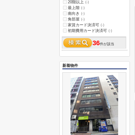
20階以上
(-)
最上階
(-)
南向き
(-)
角部屋
(-)
家賃カード決済可
(-)
初期費用カード決済可
(-)
36
件が該当
新着物件