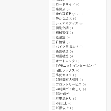
ロードサイド
(-)
路面店
(-)
造作譲渡料なし
(-)
静かな環境
(-)
シェアオフィス
(-)
個別空調
(-)
機械警備
(-)
給湯室
(-)
駐輪場
(-)
バイク置場あり
(-)
免震構造
(-)
耐震構造
(-)
オートロック
(-)
TVモニタ付インターホン
(-)
宅配ボックス
(-)
防犯カメラ
(-)
24時間有人管理
(-)
フロントサービス
(-)
24時間ゴミ出し可
(-)
1階の物件
(-)
駐車場あり
(-)
2階以上
(-)
10階以上
(-)