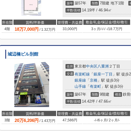
築57年
7階建 地下1階
築年
階数
14.19坪 / 46.94㎡
坪数/面積
敷金/礼金/保証金/償却/敷引
所在階
賃料/坪単価
管理費・共益費
18
万
7,000
円
4階
33,000円
3ヶ月
/
-
/
-
/
-
/
18.7万円
/
1.32
万円
城辺橋ビル別館
東京都
中央区
八重洲
２丁目
住所
交通
有楽町線
「
銀座一丁目
」駅 徒歩
銀座線
「
京橋
」駅 徒歩3分
山手線
「
有楽町
」駅 徒歩3分
築67年
9階建
鉄骨
築年
階数
構造
14.42坪 / 47.66㎡
坪数/面積
敷金/礼金/保証金/償却/敷引
所在階
賃料/坪単価
管理費・共益費
20
万
6,206
円
3階
47,586円
-
/
-
/
6ヶ月
/
2ヶ月
/
-
/
1.43
万円