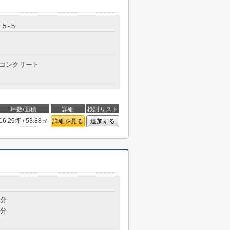
５-５
コンクリート
坪数/面積
詳細
検討リスト
16.29坪 / 53.88㎡
詳細を見る
追加する
1分
1分