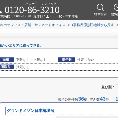
ハロー！ サンネット
0120-86-3210
物件検索
閲覧
業時間：9:00～17:30
定休日：土・日・祝・年末年始
無料のオフィス・店舗｜サンネットオフィス
>
(事務所(賃貸))地域から探す
細かいエリアに絞って見る。
面積
下限なし～上限なし
築年数
指定しない
間取り
指定なし
並び順：
36
43
1-
該当公開件数
棟 空き数
件
グランドメゾン日本橋堀留