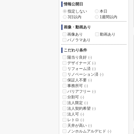
情報公開日
指定しない
本日
3日以内
1週間以内
画像・動画あり
画像あり
動画あり
パノラマあり
こだわり条件
陽当り良好
(-)
デザイナーズ
(-)
リフォーム済
(-)
リノベーション済
(-)
保証人不要
(-)
事務所可
(-)
バリアフリー
(-)
分割可
(-)
法人限定
(-)
法人契約希望
(-)
法人可
(-)
レトロ
(-)
天井が高い
(-)
ノンホルムアルデヒド
(-)