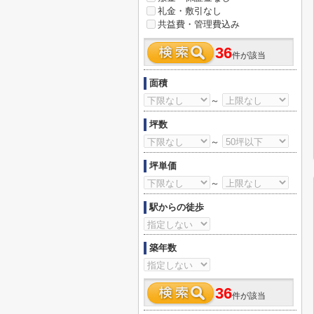
礼金・敷引なし
共益費・管理費込み
36
件が該当
面積
～
坪数
～
坪単価
～
駅からの徒歩
築年数
36
件が該当