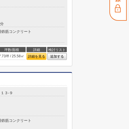
目
8分
骨鉄筋コンクリート
坪数/面積
詳細
検討リスト
7.73坪 / 25.58㎡
詳細を見る
追加する
１３-９
骨鉄筋コンクリート