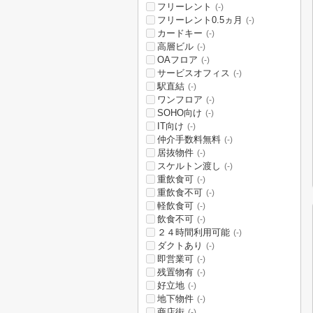
フリーレント
(-)
フリーレント0.5ヵ月
(-)
カードキー
(-)
高層ビル
(-)
OAフロア
(-)
サービスオフィス
(-)
駅直結
(-)
ワンフロア
(-)
SOHO向け
(-)
IT向け
(-)
仲介手数料無料
(-)
居抜物件
(-)
スケルトン渡し
(-)
重飲食可
(-)
重飲食不可
(-)
軽飲食可
(-)
飲食不可
(-)
２４時間利用可能
(-)
ダクトあり
(-)
即営業可
(-)
残置物有
(-)
好立地
(-)
地下物件
(-)
商店街
(-)