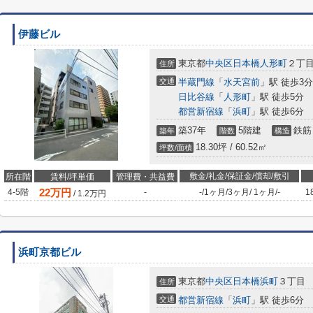
伊藤ビル
東京都
中央区
日本橋人形町
２丁
住所
交通
半蔵門線
「
水天宮前
」駅 徒歩3分
日比谷線
「
人形町
」駅 徒歩5分
都営新宿線
「
浜町
」駅 徒歩6分
築37年
5階建
鉄筋
築年
階数
構造
18.30坪 / 60.52㎡
坪数/面積
敷金/礼金/保証金/償却/敷引
所在階
賃料/坪単価
管理費・共益費
22
万円
4-5階
-
-
/
1ヶ月
/
3ヶ月
/
1ヶ月
/
-
1
/
1.2
万円
浜町京都ビル
東京都
中央区
日本橋浜町
３丁目
住所
交通
都営新宿線
「
浜町
」駅 徒歩6分