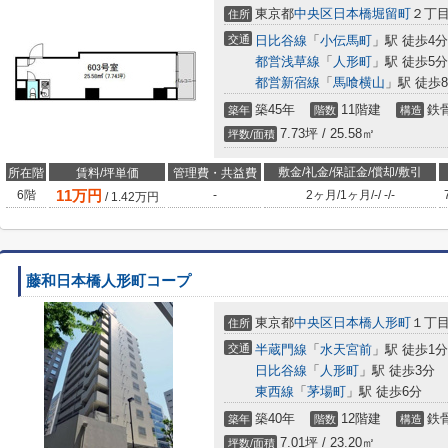
東京都
中央区
日本橋堀留町
２丁
住所
交通
日比谷線
「
小伝馬町
」駅 徒歩4分
都営浅草線
「
人形町
」駅 徒歩5分
都営新宿線
「
馬喰横山
」駅 徒歩
築45年
11階建
鉄
築年
階数
構造
7.73坪 / 25.58㎡
坪数/面積
敷金/礼金/保証金/償却/敷引
所在階
賃料/坪単価
管理費・共益費
11
万円
6階
-
2ヶ月
/
1ヶ月
/
-
/
-
/
-
/
1.42
万円
藤和日本橋人形町コープ
東京都
中央区
日本橋人形町
１丁目
住所
交通
半蔵門線
「
水天宮前
」駅 徒歩1分
日比谷線
「
人形町
」駅 徒歩3分
東西線
「
茅場町
」駅 徒歩6分
築40年
12階建
鉄
築年
階数
構造
7.01坪 / 23.20㎡
坪数/面積