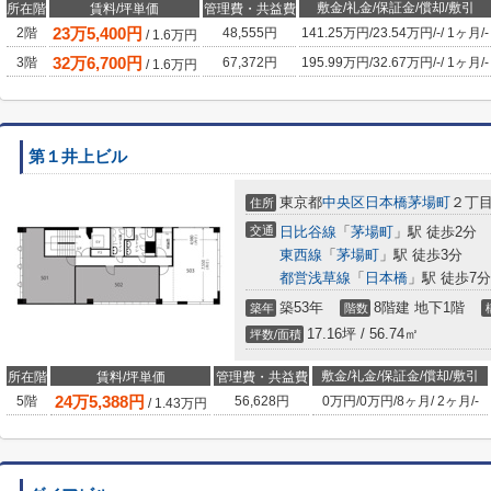
敷金/礼金/保証金/償却/敷引
所在階
賃料/坪単価
管理費・共益費
23
万
5,400
円
2階
48,555円
141.25万円
/
23.54万円
/
-
/
1ヶ月
/
-
/
1.6
万円
32
万
6,700
円
3階
67,372円
195.99万円
/
32.67万円
/
-
/
1ヶ月
/
-
/
1.6
万円
第１井上ビル
東京都
中央区
日本橋茅場町
２丁目
住所
交通
日比谷線
「
茅場町
」駅 徒歩2分
東西線
「
茅場町
」駅 徒歩3分
都営浅草線
「
日本橋
」駅 徒歩7分
築53年
8階建 地下1階
築年
階数
17.16坪 / 56.74㎡
坪数/面積
敷金/礼金/保証金/償却/敷引
所在階
賃料/坪単価
管理費・共益費
24
万
5,388
円
5階
56,628円
0万円
/
0万円
/
8ヶ月
/
2ヶ月
/
-
/
1.43
万円