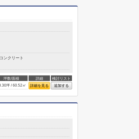
目
コンクリート
坪数/面積
詳細
検討リスト
8.30坪 / 60.52㎡
詳細を見る
追加する