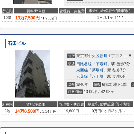
敷金/礼金/保証金/償却/敷引
所在階
賃料/坪単価
管理費・共益費
13
万
7,500
円
10階
-
1ヶ月
/
1ヶ月
/
-
/
-
/
-
/
1.96
万円
石田ビル
東京都
中央区
新川
１丁目２１-８
住所
交通
日比谷線
「
茅場町
」駅 徒歩7分
東西線
「
茅場町
」駅 徒歩7分
京葉線
「
八丁堀
」駅 徒歩6分
築40年
6階建 地下1階
築年
階数
13.00坪 / 42.98㎡
坪数/面積
敷金/礼金/保証金/償却/敷引
所在階
賃料/坪単価
管理費・共益費
14
万
8,500
円
2階
19,800円
0万円
/
1ヶ月
/
2ヶ月
/
-
/
-
/
1.14
万円