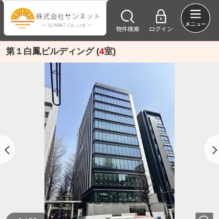
物件検索
ログイン
第１白鳳ビルディング (
4
室)