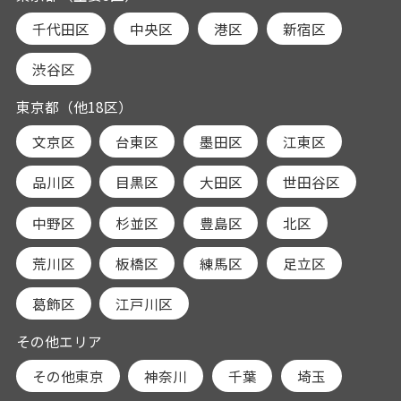
千代田区
中央区
港区
新宿区
渋谷区
東京都（他18区）
文京区
台東区
墨田区
江東区
品川区
目黒区
大田区
世田谷区
中野区
杉並区
豊島区
北区
荒川区
板橋区
練馬区
足立区
葛飾区
江戸川区
その他エリア
その他東京
神奈川
千葉
埼玉