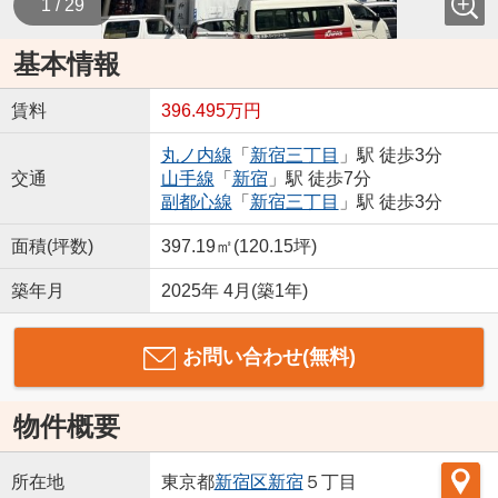
1 / 29
基本情報
賃料
396.495万円
丸ノ内線
「
新宿三丁目
」駅 徒歩3分
交通
山手線
「
新宿
」駅 徒歩7分
副都心線
「
新宿三丁目
」駅 徒歩3分
面積(坪数)
397.19㎡(120.15坪)
築年月
2025年 4月(築1年)
お問い合わせ(無料)
物件概要
所在地
東京都
新宿区
新宿
５丁目