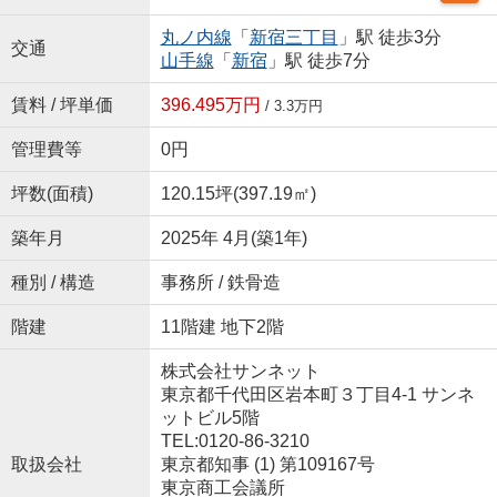
丸ノ内線
「
新宿三丁目
」駅 徒歩3分
交通
山手線
「
新宿
」駅 徒歩7分
賃料 / 坪単価
396.495万円
/ 3.3万円
管理費等
0円
坪数(面積)
120.15坪(397.19㎡)
築年月
2025年 4月(築1年)
種別 / 構造
事務所 / 鉄骨造
階建
11階建 地下2階
株式会社サンネット
東京都千代田区岩本町３丁目4-1 サンネ
ットビル5階
TEL:0120-86-3210
取扱会社
東京都知事 (1) 第109167号
東京商工会議所