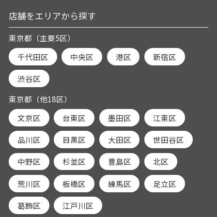
店舗をエリアから探す
東京都（主要5区）
千代田区
中央区
港区
新宿区
渋谷区
東京都（他18区）
文京区
台東区
墨田区
江東区
品川区
目黒区
大田区
世田谷区
中野区
杉並区
豊島区
北区
荒川区
板橋区
練馬区
足立区
葛飾区
江戸川区