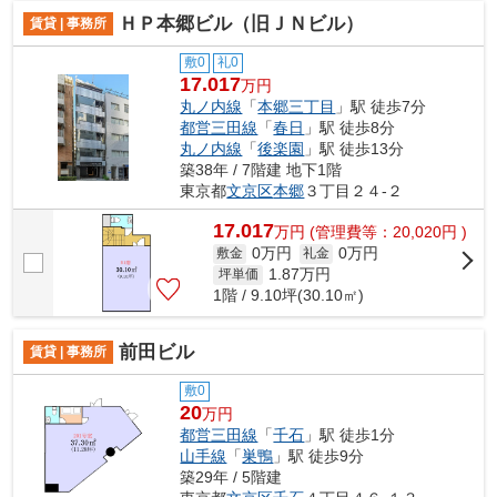
ＨＰ本郷ビル（旧ＪＮビル）
賃貸 | 事務所
敷0
礼0
17.017
万円
丸ノ内線
「
本郷三丁目
」駅 徒歩7分
都営三田線
「
春日
」駅 徒歩8分
丸ノ内線
「
後楽園
」駅 徒歩13分
築38年 / 7階建 地下1階
東京都
文京区
本郷
３丁目２４-２
17.017
万
円
(管理費等：20,020円 )
0万円
0万円
敷金
礼金
1.87
万円
坪単価
1階 / 9.10坪(30.10㎡)
前田ビル
賃貸 | 事務所
敷0
20
万円
都営三田線
「
千石
」駅 徒歩1分
山手線
「
巣鴨
」駅 徒歩9分
築29年 / 5階建