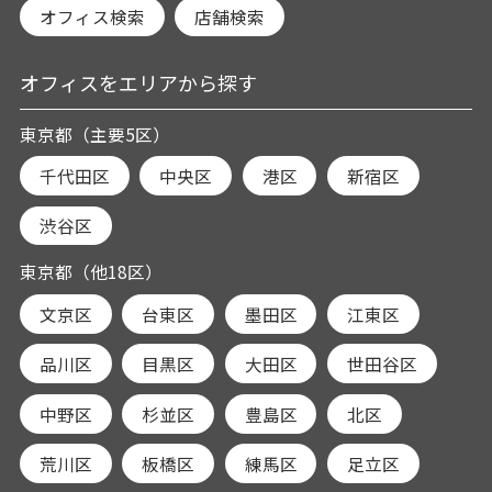
オフィス検索
店舗検索
オフィスをエリアから探す
東京都（主要5区）
千代田区
中央区
港区
新宿区
渋谷区
東京都（他18区）
文京区
台東区
墨田区
江東区
品川区
目黒区
大田区
世田谷区
中野区
杉並区
豊島区
北区
荒川区
板橋区
練馬区
足立区