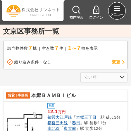
物件検索
ログイン
文京区事務所一覧
7
7
1～7
該当物件数
棟
空き数
件
棟を表示
変更
絞り込み条件：
なし
本郷ＢＡＭＢＩビル
賃貸 | 事務所
敷0
12.1
万円
都営大江戸線
「
本郷三丁目
」駅 徒歩3分
都営三田線
「
春日
」駅 徒歩11分
南北線
「
東大前
」駅 徒歩12分