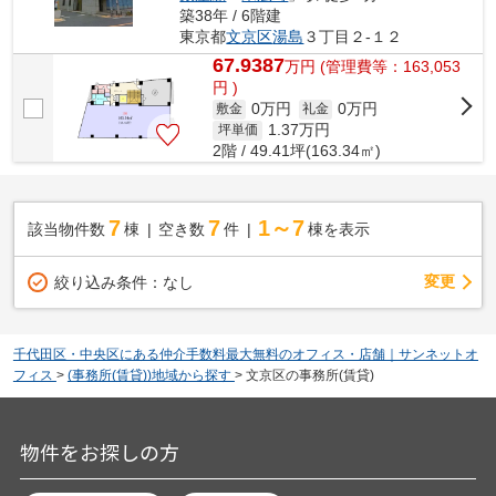
築38年 / 6階建
東京都
文京区
湯島
３丁目２-１２
67.9387
万
円
(管理費等：163,053
円 )
0万円
0万円
敷金
礼金
1.37
万円
坪単価
2階 / 49.41坪(163.34㎡)
7
7
1～7
該当物件数
棟
空き数
件
棟を表示
変更
絞り込み条件：
なし
千代田区・中央区にある仲介手数料最大無料のオフィス・店舗｜サンネットオ
フィス
>
(事務所(賃貸))地域から探す
>
文京区の事務所(賃貸)
物件をお探しの方