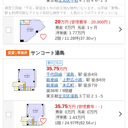
東京都
文京区
千石
４丁目４６-１３
都営三田線『千石』駅徒歩１分の好立地な物件になります。山手線『巣鴨』
駅も利用可能なアクセス良好な物件です。人気の１フロア１テナントになり
ます。窓が多く採光も良好です。
20
万
円
(管理費等：20,000円 )
0万円
1ヶ月
敷金
礼金
1.77
万円
坪単価
2階 / 11.28坪(37.30㎡)
サンコート湯島
賃貸 | 事務所
敷0
礼0
35.75
万円
千代田線
「
湯島
」駅 徒歩4分
銀座線
「
上野広小路
」駅 徒歩6分
銀座線
「
末広町
」駅 徒歩7分
築36年 / 9階建
東京都
文京区
湯島
３丁目２１-５
35.75
万
円
(管理費等：- )
0万円
0万円
敷金
礼金
1.43
万円
坪単価
1階 / 24.97坪(82.56㎡)