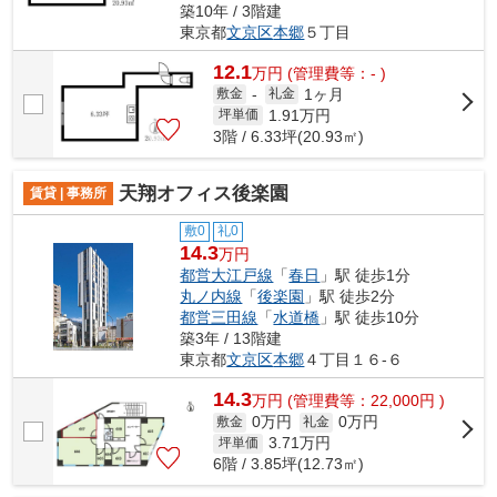
築10年 / 3階建
東京都
文京区
本郷
５丁目
12.1
万
円
(管理費等：- )
1ヶ月
敷金
-
礼金
1.91
万円
坪単価
3階 / 6.33坪(20.93㎡)
天翔オフィス後楽園
賃貸 | 事務所
敷0
礼0
14.3
万円
都営大江戸線
「
春日
」駅 徒歩1分
丸ノ内線
「
後楽園
」駅 徒歩2分
都営三田線
「
水道橋
」駅 徒歩10分
築3年 / 13階建
東京都
文京区
本郷
４丁目１６-６
14.3
万
円
(管理費等：22,000円 )
0万円
0万円
敷金
礼金
3.71
万円
坪単価
6階 / 3.85坪(12.73㎡)