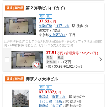
第２弥助ビル(ゴカイ)
賃貸 | 事務所
敷0
礼0
37.51
万円
有楽町線
「
江戸川橋
」駅 徒歩1分
築32年 / 7階建
東京都
文京区
関口
１丁目
江戸川橋駅徒歩1分とアクセス良好 新耐震基準・安心のオフィス環境 個別空
調・24時間利用可能など、ビジネスを支える充実設備
37.51
万
円
(管理費等：52,250円 )
敷金
-
礼金
-
1.21
万円
坪単価
4階 / 30.97坪(102.40㎡)
御茶ノ水天神ビル
賃貸 | 事務所
敷0
礼0
67.9387
万円
総武線
「
御茶ノ水
」駅 徒歩7分
千代田線
「
湯島
」駅 徒歩7分
銀座線
「
末広町
」駅 徒歩6分