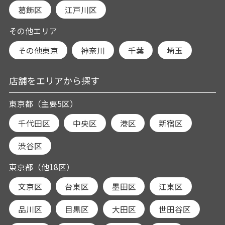
葛飾区
江戸川区
その他エリア
その他東京
神奈川
千葉
埼玉
店舗をエリアから探す
東京都（主要5区）
千代田区
中央区
港区
新宿区
渋谷区
東京都（他18区）
文京区
台東区
墨田区
江東区
品川区
目黒区
大田区
世田谷区