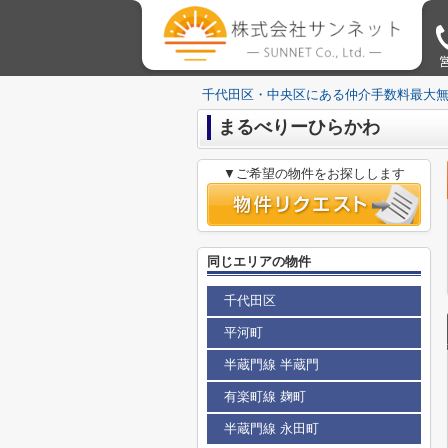
営
千代田区・中央区にある仲介手数料最大
まるべりーひらかわ
▼ご希望の物件をお探しします
同じエリアの物件
千代田区
平河町
半蔵門線 半蔵門
有楽町線 麹町
半蔵門線 永田町