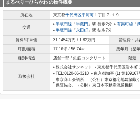
まるべりーひらかわ
の物件概要
所在地
東京都
千代田区
平河町
１丁目７-１９
半蔵門線
「
半蔵門
」駅 徒歩2分
有楽町線
「
交通
半蔵門線
「
永田町
」駅 徒歩7分
賃料/坪単価
31.1454万円 / 1.82万円
管理費・共
坪数/面積
17.16坪 / 56.74㎡
築年月（築
種別/構造
店舗一部 / 鉄筋コンクリート
階建
株式会社サンネット
東京都千代田区岩本町３
TEL:0120-86-3210
東京都知事 (1) 第109167
取扱会社
東京商工会議所、（公社）東京都宅地建物取
保証協会、（公財）東日本不動産流通機構