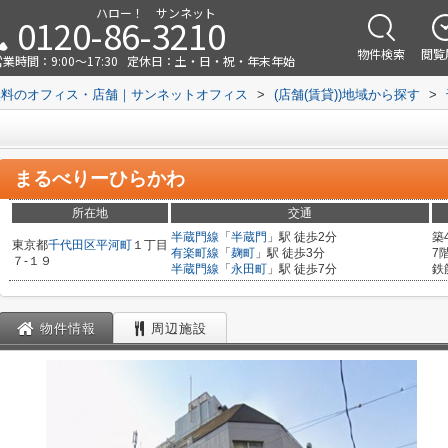
ハロー！ サンネット
0120-86-3210
物件検索
閲覧
業時間：9:00～17:30
定休日：土・日・祝・年末年始
無料のオフィス・店舗｜サンネットオフィス
>
(店舗(賃貸))地域から探す
>
まるべりーひらかわ
所在地
交通
半蔵門線
「
半蔵門
」駅 徒歩2分
築
東京都
千代田区
平河町
１丁目
有楽町線
「
麹町
」駅 徒歩3分
7
７-１９
半蔵門線
「
永田町
」駅 徒歩7分
鉄
物件情報
周辺施設