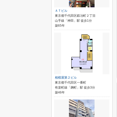
ＡＴビル
東京都千代田区鍛冶町２丁目
山手線「神田」駅 徒歩1分
築65年
相模屋第２ビル
東京都千代田区一番町
有楽町線「麹町」駅 徒歩3分
築46年