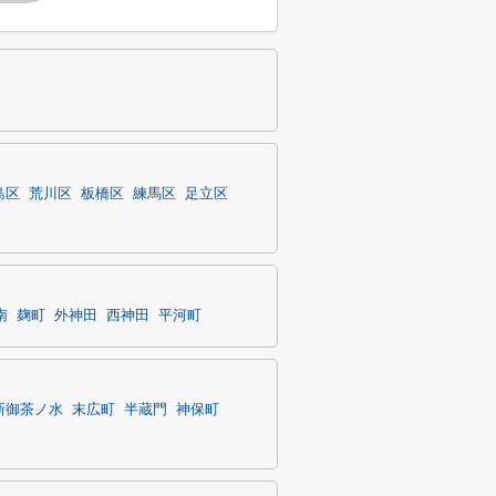
島区
荒川区
板橋区
練馬区
足立区
南
麹町
外神田
西神田
平河町
新御茶ノ水
末広町
半蔵門
神保町