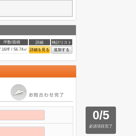
坪数/面積
詳細
検討リスト
7.16坪 / 56.74㎡
詳細を見る
追加する
0
/
5
必須項目完了