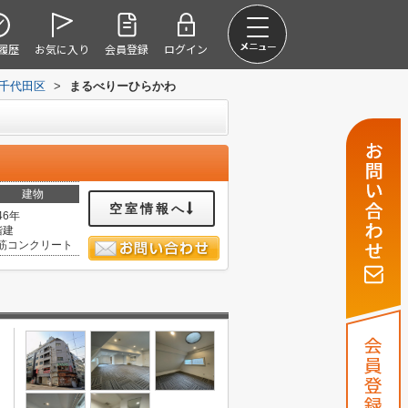
履歴
お気に入り
会員登録
ログイン
千代田区
>
まるべりーひらかわ
建物
空室情報へ
46年
階建
筋コンクリート