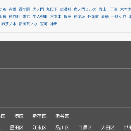
ケ谷
赤坂
霞ケ関
虎ノ門
九段下
信濃町
虎ノ門ヒルズ
青山一丁目
六本
田橋
神谷町
東京
牛込柳町
六本木
銀座
神楽坂
外苑前
新橋
千駄ケ谷
御茶ノ水
新御茶ノ水
宝町
神田
央区
港区
新宿区
渋谷区
区
墨田区
江東区
品川区
目黒区
大田区
世