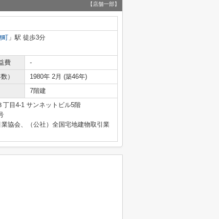
【店舗一部】
麹町
」駅 徒歩3分
益費
-
年数）
1980年 2月 (築46年)
7階建
丁目4-1 サンネットビル5階
号
引業協会、（公社）全国宅地建物取引業