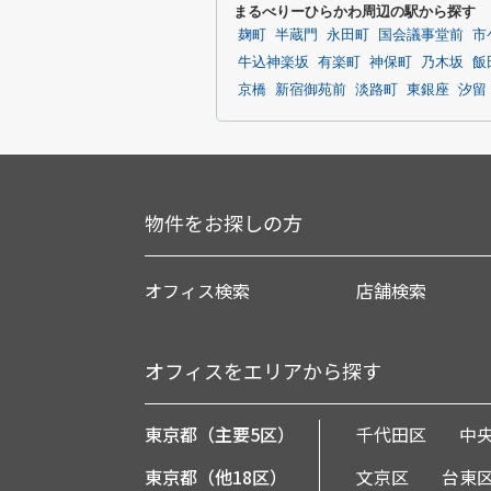
まるべりーひらかわ周辺の駅から探す
麹町
半蔵門
永田町
国会議事堂前
市
牛込神楽坂
有楽町
神保町
乃木坂
飯
京橋
新宿御苑前
淡路町
東銀座
汐留
物件をお探しの方
オフィス検索
店舗検索
オフィスをエリアから探す
東京都（主要5区）
千代田区
中
東京都（他18区）
文京区
台東