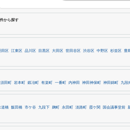
件から探す
墨田区
江東区
品川区
目黒区
大田区
世田谷区
渋谷区
中野区
杉並区
豊
田須田町
岩本町
鍛冶町
有楽町
一番町
内神田
神田神保町
神田錦町
九段
水道橋
飯田橋
市ケ谷
九段下
麹町
永田町
淡路町
霞ケ関
国会議事堂前