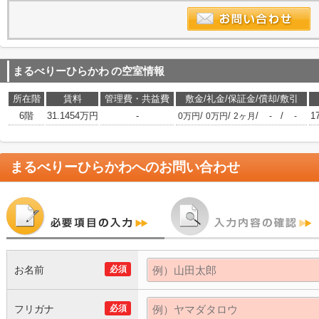
まるべりーひらかわ
の空室情報
所在階
賃料
管理費・共益費
敷金/礼金/保証金/償却/敷引
6階
31.1454万円
-
/
/
/
/
1
0万円
0万円
2ヶ月
-
-
まるべりーひらかわ
へのお問い合わせ
お名前
必須
フリガナ
必須