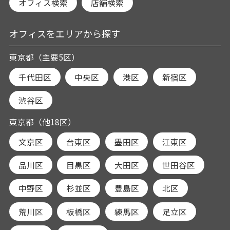
オフィス検索
店舗検索
オフィスをエリアから探す
東京都（主要5区）
千代田区
中央区
港区
新宿区
渋谷区
東京都（他18区）
文京区
台東区
墨田区
江東区
品川区
目黒区
大田区
世田谷区
中野区
杉並区
豊島区
北区
荒川区
板橋区
練馬区
足立区