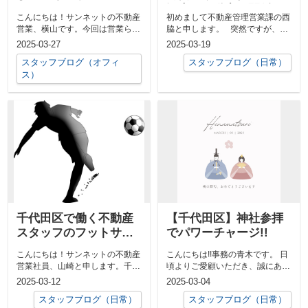
観光と不動産の関係を
こんにちは！サンネットの不動産
初めまして不動産管理営業課の西
語る
営業、横山です。今回は営業らし
脇と申します。 突然ですが、私
く、不動産に関するお話をしてい
は新卒で入社した社員で...
2025-03-27
2025-03-19
きます。 ...
スタッフブログ（オフィ
スタッフブログ（日常）
ス）
千代田区で働く不動産
【千代田区】神社参拝
スタッフのフットサル
でパワーチャージ!!
日記
こんにちは！サンネットの不動産
こんにちは!!事務の青木です。 日
営業社員、山崎と申します。千代
頃よりご愛顧いただき、誠にあり
田区で不動産の仕事をしながら、
がとうございます。 ...
2025-03-12
2025-03-04
フットサル...
スタッフブログ（日常）
スタッフブログ（日常）