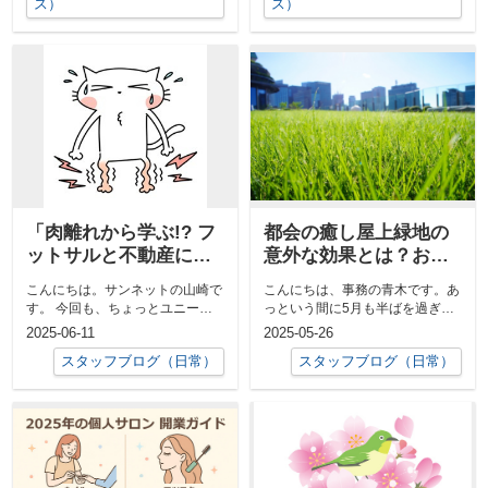
ス）
ス）
「肉離れから学ぶ!? フ
都会の癒し屋上緑地の
ットサルと不動産に共
意外な効果とは？おす
通する“準備”の重要
すめスポット3選
こんにちは。サンネットの山崎で
こんにちは、事務の青木です。あ
性」
す。 今回も、ちょっとユニーク
っという間に5月も半ばを過ぎ、
な切り口で、不動産とフットサ
日差しの強さから少しずつ夏の気
2025-06-11
2025-05-26
ル、そして肉...
配も感じら...
スタッフブログ（日常）
スタッフブログ（日常）