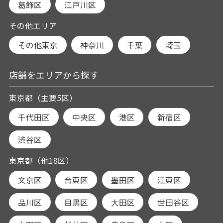
葛飾区
江戸川区
その他エリア
その他東京
神奈川
千葉
埼玉
店舗をエリアから探す
東京都（主要5区）
千代田区
中央区
港区
新宿区
渋谷区
東京都（他18区）
文京区
台東区
墨田区
江東区
品川区
目黒区
大田区
世田谷区