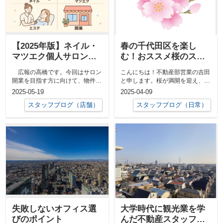
【2025年版】ネイル・
春の千代田区を楽し
マツエク個人サロンの
む！おススメ桜のスポ
始め方｜開業準備・物
ット＆神田祭
広報の高橋です。今回はサロン
こんにちは！不動産部営業の吉田
件・費用をわかりやす
開業を目指す方に向けて、物件選
と申します。桜が満開を迎え、春
く解説
びのポイントや最新...
の訪れを感じる季節となり、千代
2025-05-19
2025-04-09
田区も一層...
スタッフブログ（店舗）
スタッフブログ（日常）
失敗しないオフィス選
大学時代に観光業を学
びのポイント
んだ不動産スタッフが