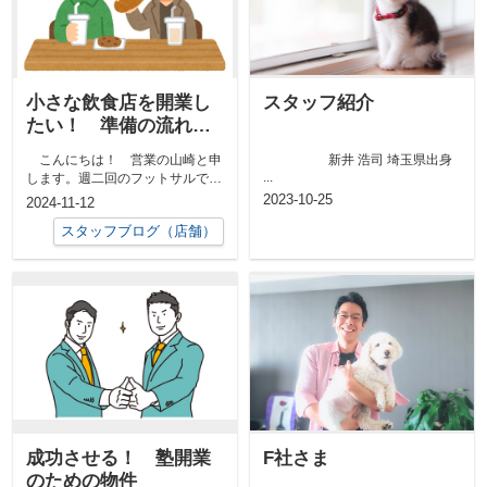
小さな飲食店を開業し
スタッフ紹介
たい！ 準備の流れを
詳しく解説
こんにちは！ 営業の山崎と申
新井 浩司 埼玉県出身
...
します。週二回のフットサルで汗
を流し、リフレッシュするのが日
2023-10-25
2024-11-12
課です...
スタッフブログ（店舗）
成功させる！ 塾開業
F社さま
のための物件