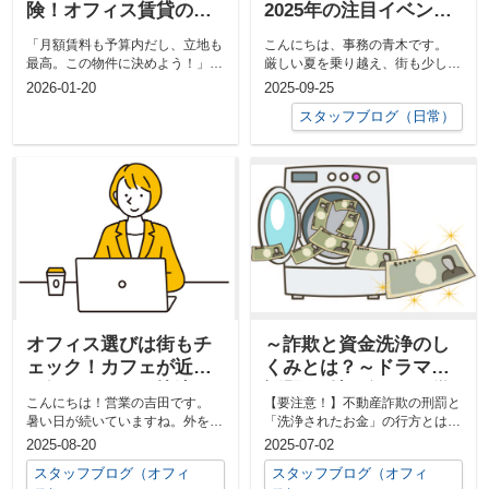
険！オフィス賃貸の「B
2025年の注目イベント
工事」を確認しないと
と街のにぎわい
「月額賃料も予算内だし、立地も
こんにちは、事務の青木です。
退去時に数百万の差が
最高。この物件に決めよう！」
厳しい夏を乗り越え、街も少しず
出る理由
……その一歩前に、必ず確認して
つではありますが秋の彩りを感じ
2026-01-20
2025-09-25
いただきたい...
られお出...
スタッフブログ（日常）
オフィス選びは街もチ
～詐欺と資金洗浄のし
ェック！カフェが近い
くみとは？～ドラマで
と毎日がぐっと快適に
話題の“地面師”から学
こんにちは！営業の吉田です。
【要注意！】不動産詐欺の刑罰と
ぶ不動産トラブル～
暑い日が続いていますね。外を歩
「洗浄されたお金」の行方とは？
くと、夏の空気とセミの声で一気
こんにちは、不動産部の横山で
2025-08-20
2025-07-02
に夏を感じ...
す！ 昨年...
スタッフブログ（オフィ
スタッフブログ（オフィ