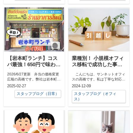
【岩本町ランチ】コス
業種別！ 小規模オフィ
パ最強！650円で味わう
ス移転で成功した事例
本格タイ弁当、バンコ
紹介と知っておきたい
2026/6/27更新 弁当の価格変更
こんにちは、サンネットオフィ
ックポニー食堂
事前準備
広報の高橋です。弊社は岩本町の
スの高橋です。私は丁寧な対応を
山崎製パン本社のごく近い場所に
心がけ、皆さまのご要望に寄り添
2025-02-27
2024-12-09
あ...
うサポート...
スタッフブログ（日常）
スタッフブログ（オフィ
ス）