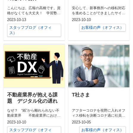
こんにちは。広報の高橋です。資
安心して、新事務所への移転対応
格がなくても大丈夫！ 学習塾の
を進めることができましたサイト
開業起業・独立として始めやすい
を拝見して問い合わせをさせてい
2023-10-13
2023-10-10
ものの一つ...
ただきまし...
スタッフブログ（オフィ
お客様の声（オフィス）
ス）
不動産業界が抱える課
T社さま
題 デジタル化の遅れ
なぜ？ “紙”から離れられない不
アフターコロナを視野に入れオフ
動産業界 不動産業界における
ィス移転を決断コロナ過に社員の
デジタル化の遅れは、多くの産業
ほぼフルリモートが行われまし
2023-10-10
2023-10-05
と比較し...
た。社内外問...
スタッフブログ（オフィ
お客様の声（オフィス）