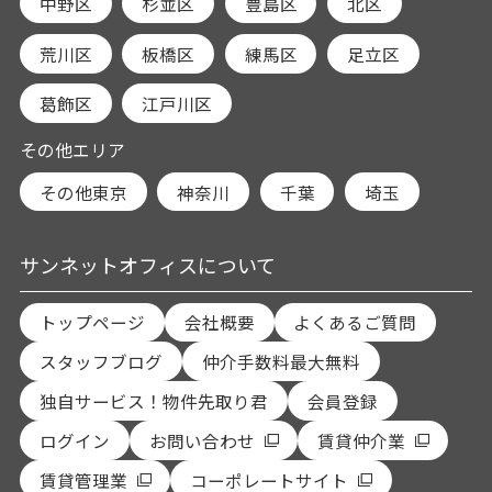
中野区
杉並区
豊島区
北区
荒川区
板橋区
練馬区
足立区
葛飾区
江戸川区
その他エリア
その他東京
神奈川
千葉
埼玉
サンネットオフィスについて
トップページ
会社概要
よくあるご質問
スタッフブログ
仲介手数料最大無料
独自サービス！物件先取り君
会員登録
ログイン
お問い合わせ
賃貸仲介業
賃貸管理業
コーポレートサイト