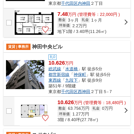
東京都
千代田区
内神田
２丁目
7.48
万
円
(管理費等：22,000円 )
3ヶ月
1ヶ月
敷金
礼金
2.2
万円
坪単価
地下1階 / 3.40坪(11.26㎡)
神田中央ビル
賃貸 | 事務所
礼0
10.626
万円
総武線
「
水道橋
」駅 徒歩5分
都営新宿線
「
神保町
」駅 徒歩5分
東西線
「
九段下
」駅 徒歩9分
築51年 / 9階建
東京都
千代田区
西神田
２丁目５-７
10.626
万
円
(管理費等：18,480円 )
63.756万円
0万円
敷金
礼金
1.27
万円
坪単価
3階 / 8.40坪(27.78㎡)