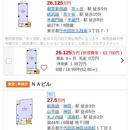
26.125
万円
都営新宿線
「
市ヶ谷
」駅 徒歩5分
総武線
「
市ケ谷
」駅 徒歩10分
半蔵門線
「
半蔵門
」駅 徒歩8分
築27年 / 8階建
東京都
千代田区
九段南
３丁目７-７
都営新宿線『市ヶ谷駅』徒歩５分の好立地な物件になります。複数路線利用
可能です。靖国通りに面したビルになります。人気の１フロア１テナントで
す。エントランスはオートロックにな...
26.125
万
円
(管理費等：62,700円 )
8ヶ月
0万円
敷金
礼金
1.38
万円
坪単価
6階 / 18.99坪(62.80㎡)
ＮＡビル
賃貸 | 事務所
敷0
27.5
万円
銀座線
「
神田
」駅 徒歩3分
山手線
「
神田
」駅 徒歩5分
丸ノ内線
「
淡路町
」駅 徒歩2分
築44年 / 6階建 地下2階
東京都
千代田区
神田須田町
１丁目３