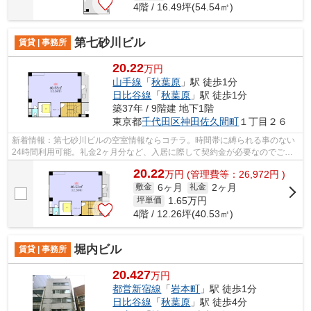
4階 / 16.49坪(54.54㎡)
第七砂川ビル
賃貸 | 事務所
20.22
万円
山手線
「
秋葉原
」駅 徒歩1分
日比谷線
「
秋葉原
」駅 徒歩1分
築37年 / 9階建 地下1階
東京都
千代田区
神田佐久間町
１丁目２６
新着情報：第七砂川ビルの空室情報ならコチラ。時間帯に縛られる事のない
24時間利用可能。礼金2ヶ月分など、入居に際して契約金が必要なのでご用
意願います。
20.22
万
円
(管理費等：26,972円 )
6ヶ月
2ヶ月
敷金
礼金
1.65
万円
坪単価
4階 / 12.26坪(40.53㎡)
堀内ビル
賃貸 | 事務所
20.427
万円
都営新宿線
「
岩本町
」駅 徒歩1分
日比谷線
「
秋葉原
」駅 徒歩4分