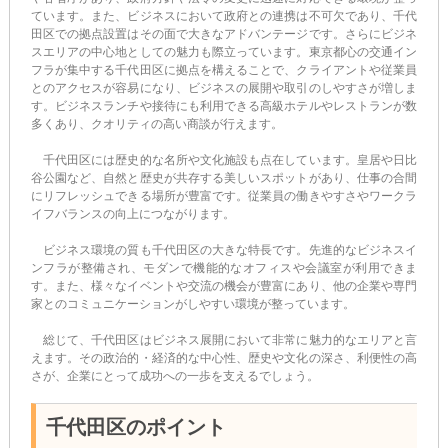
ています。また、ビジネスにおいて政府との連携は不可欠であり、千代
田区での拠点設置はその面で大きなアドバンテージです。さらにビジネ
スエリアの中心地としての魅力も際立っています。東京都心の交通イン
フラが集中する千代田区に拠点を構えることで、クライアントや従業員
とのアクセスが容易になり、ビジネスの展開や取引のしやすさが増しま
す。ビジネスランチや接待にも利用できる高級ホテルやレストランが数
多くあり、クオリティの高い商談が行えます。
千代田区には歴史的な名所や文化施設も点在しています。皇居や日比
谷公園など、自然と歴史が共存する美しいスポットがあり、仕事の合間
にリフレッシュできる場所が豊富です。従業員の働きやすさやワークラ
イフバランスの向上につながります。
ビジネス環境の質も千代田区の大きな特長です。先進的なビジネスイ
ンフラが整備され、モダンで機能的なオフィスや会議室が利用できま
す。また、様々なイベントや交流の機会が豊富にあり、他の企業や専門
家とのコミュニケーションがしやすい環境が整っています。
総じて、千代田区はビジネス展開において非常に魅力的なエリアと言
えます。その政治的・経済的な中心性、歴史や文化の深さ、利便性の高
さが、企業にとって成功への一歩を支えるでしょう。
千代田区のポイント