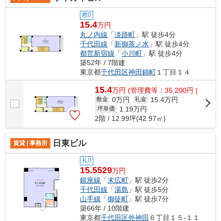
敷0
15.4
万円
丸ノ内線
「
淡路町
」駅 徒歩4分
千代田線
「
新御茶ノ水
」駅 徒歩4分
都営新宿線
「
小川町
」駅 徒歩4分
築52年 / 7階建
東京都
千代田区
神田錦町
１丁目１４
15.4
万
円
(管理費等：35,200円 )
0万円
15.4万円
敷金
礼金
1.19
万円
坪単価
2階 / 12.99坪(42.97㎡)
日東ビル
賃貸 | 事務所
礼0
15.5529
万円
銀座線
「
末広町
」駅 徒歩2分
千代田線
「
湯島
」駅 徒歩5分
山手線
「
御徒町
」駅 徒歩7分
築66年 / 10階建
東京都
千代田区
外神田
６丁目１５-１１