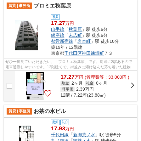
プロミエ秋葉原
賃貸 | 事務所
礼0
17.27
万円
山手線
「
秋葉原
」駅 徒歩6分
銀座線
「
末広町
」駅 徒歩6分
都営新宿線
「
岩本町
」駅 徒歩10分
築19年 / 12階建
東京都
千代田区
神田練塀町
７３
ぜひ一度見ていただきたい、「プロミエ秋葉原」です。周辺に2駅あるので
電車通勤しやすいです。12階建てで、街並みに溶け込んだ落ち着いた建物。
賃料は17.27万円です。
17.27
万
円
(管理費等：33,000円 )
2ヶ月
0ヶ月
敷金
礼金
2.39
万円
坪単価
12階 / 7.22坪(23.88㎡)
お茶の水ビル
賃貸 | 事務所
敷0
礼0
17.93
万円
千代田線
「
新御茶ノ水
」駅 徒歩5分
丸ノ内線
「
御茶ノ水
」駅 徒歩5分