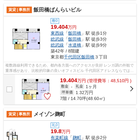
飯田橋ばんらいビル
賃貸 | 事務所
敷0
19.404
万円
東西線
「
飯田橋
」駅 徒歩1分
総武線
「
飯田橋
」駅 徒歩3分
総武線
「
水道橋
」駅 徒歩9分
築42年 / 8階建
東京都
千代田区
飯田橋
３丁目
複数路線利用できるため、都内各方面へのアクセスが良好 レンガ調の外観で
重厚感があり、比較的印象の良いオフィスビル 千代田区アドレスならではの
高い利便性と落ち着いたビジネス環...
19.404
万
円
(管理費等：48,510円 )
1ヶ月
敷金
-
礼金
1.32
万円
坪単価
7階 / 14.70坪(48.60㎡)
メイゾン麹町
賃貸 | 事務所
礼0
19.8
万円
有楽町線
「
麹町
」駅 徒歩2分