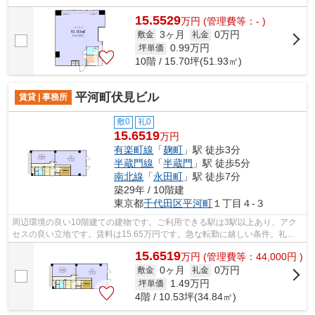
15.5529
万
円
(管理費等：- )
3ヶ月
0万円
敷金
礼金
0.99
万円
坪単価
10階 / 15.70坪(51.93㎡)
平河町伏見ビル
賃貸 | 事務所
敷0
礼0
15.6519
万円
有楽町線
「
麹町
」駅 徒歩3分
半蔵門線
「
半蔵門
」駅 徒歩5分
南北線
「
永田町
」駅 徒歩7分
築29年 / 10階建
東京都
千代田区
平河町
１丁目４-３
周辺環境の良い10階建ての建物です。ご利用できる駅は3駅以上あり、アク
セスの良い立地です。賃料は15.65万円です。急な転勤に嬉しい条件。礼金
不要なので、すぐに入居したい方はこち...
15.6519
万
円
(管理費等：44,000円 )
0ヶ月
0万円
敷金
礼金
1.49
万円
坪単価
4階 / 10.53坪(34.84㎡)