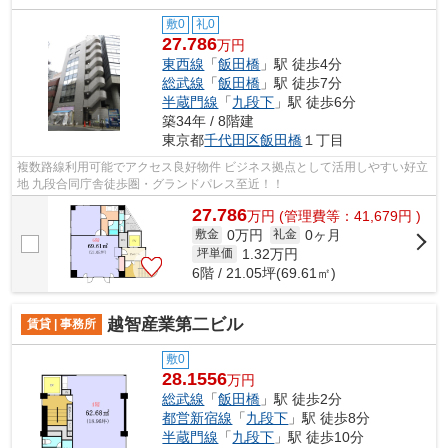
敷0
礼0
27.786
万円
東西線
「
飯田橋
」駅 徒歩4分
総武線
「
飯田橋
」駅 徒歩7分
半蔵門線
「
九段下
」駅 徒歩6分
築34年 / 8階建
東京都
千代田区
飯田橋
１丁目
複数路線利用可能でアクセス良好物件 ビジネス拠点として活用しやすい好立
地 九段合同庁舎徒歩圏・グランドパレス至近！！
27.786
万
円
(管理費等：41,679円 )
0万円
0ヶ月
敷金
礼金
1.32
万円
坪単価
6階 / 21.05坪(69.61㎡)
越智産業第二ビル
賃貸 | 事務所
敷0
28.1556
万円
総武線
「
飯田橋
」駅 徒歩2分
都営新宿線
「
九段下
」駅 徒歩8分
半蔵門線
「
九段下
」駅 徒歩10分