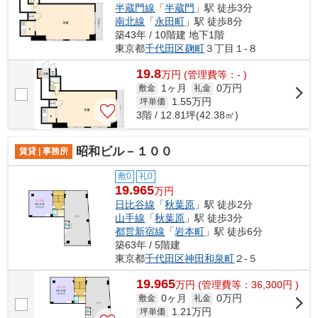
半蔵門線
「
半蔵門
」駅 徒歩3分
南北線
「
永田町
」駅 徒歩8分
築43年 / 10階建 地下1階
東京都
千代田区
麹町
３丁目１-８
19.8
万
円
(管理費等：- )
1ヶ月
0万円
敷金
礼金
1.55
万円
坪単価
3階 / 12.81坪(42.38㎡)
昭和ビル－１００
賃貸 | 事務所
敷0
礼0
19.965
万円
日比谷線
「
秋葉原
」駅 徒歩2分
山手線
「
秋葉原
」駅 徒歩3分
都営新宿線
「
岩本町
」駅 徒歩6分
築63年 / 5階建
東京都
千代田区
神田和泉町
２-５
19.965
万
円
(管理費等：36,300円 )
0ヶ月
0万円
敷金
礼金
1.21
万円
坪単価