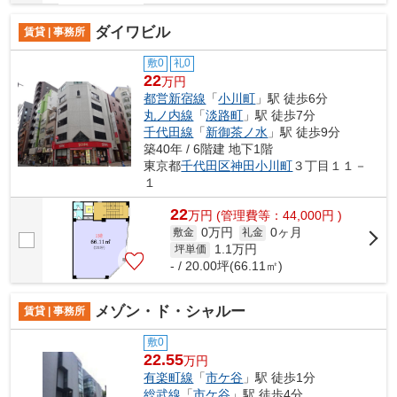
ダイワビル
賃貸 | 事務所
敷0
礼0
22
万円
都営新宿線
「
小川町
」駅 徒歩6分
丸ノ内線
「
淡路町
」駅 徒歩7分
千代田線
「
新御茶ノ水
」駅 徒歩9分
築40年 / 6階建 地下1階
東京都
千代田区
神田小川町
３丁目１１－
１
22
万
円
(管理費等：44,000円 )
0万円
0ヶ月
敷金
礼金
1.1
万円
坪単価
- / 20.00坪(66.11㎡)
メゾン・ド・シャルー
賃貸 | 事務所
敷0
22.55
万円
有楽町線
「
市ケ谷
」駅 徒歩1分
総武線
「
市ケ谷
」駅 徒歩4分