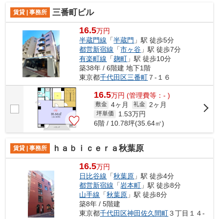
三番町ビル
賃貸 | 事務所
16.5
万円
半蔵門線
「
半蔵門
」駅 徒歩5分
都営新宿線
「
市ヶ谷
」駅 徒歩7分
有楽町線
「
麹町
」駅 徒歩10分
築38年 / 6階建 地下1階
東京都
千代田区
三番町
７-１６
16.5
万
円
(管理費等：- )
4ヶ月
2ヶ月
敷金
礼金
1.53
万円
坪単価
6階 / 10.78坪(35.64㎡)
ｈａｂｉｃｅｒａ秋葉原
賃貸 | 事務所
16.5
万円
日比谷線
「
秋葉原
」駅 徒歩4分
都営新宿線
「
岩本町
」駅 徒歩8分
山手線
「
秋葉原
」駅 徒歩8分
築8年 / 5階建
東京都
千代田区
神田佐久間町
３丁目１４-