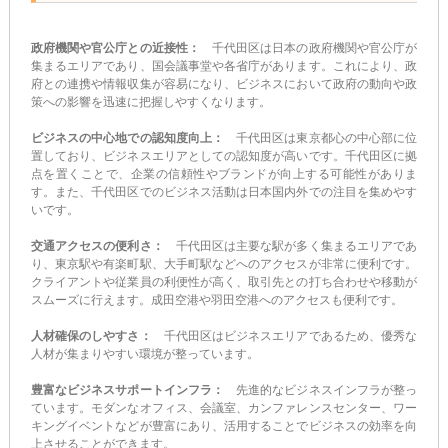
政府機関や官公庁との近接性：
千代田区は日本の政府機関や官公庁が
集まるエリアであり、国会議事堂や各省庁があります。これにより、政
府との連携や情報収集が容易になり、ビジネスにおいて政府の動向や政
策への影響を迅速に把握しやすくなります。
ビジネスの中心地での認知度向上：
千代田区は東京都心の中心部に位
置しており、ビジネスエリアとしての認知度が高いです。千代田区に拠
点を置くことで、企業の信頼性やブランドが向上する可能性がありま
す。また、千代田区でのビジネス活動は日本国内外での注目を集めやす
いです。
交通アクセスの便利さ：
千代田区は主要な駅が多く集まるエリアであ
り、東京駅や有楽町駅、大手町駅などへのアクセスが非常に便利です。
クライアントや従業員の利便性が高く、取引先との打ち合わせや移動が
スムーズに行えます。成田空港や羽田空港へのアクセスも便利です。
人材確保のしやすさ：
千代田区はビジネスエリアであるため、優秀な
人材が集まりやすい環境が整っています。
豊富なビジネスサポートインフラ：
先進的なビジネスインフラが整っ
ています。モダンなオフィス、会議室、カンファレンスセンター、ワー
キングイベントなどが豊富にあり、活用することでビジネスの効率を向
上させることができます。