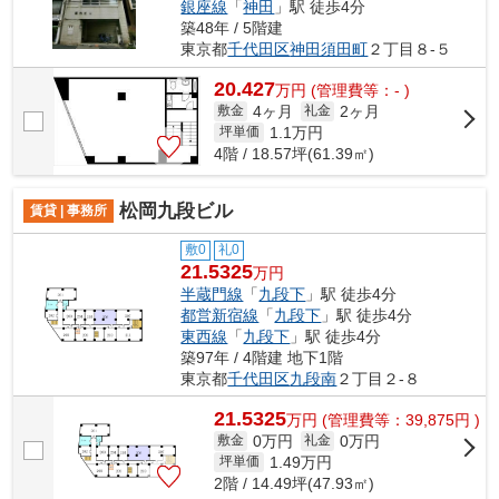
銀座線
「
神田
」駅 徒歩4分
築48年 / 5階建
東京都
千代田区
神田須田町
２丁目８-５
20.427
万
円
(管理費等：- )
4ヶ月
2ヶ月
敷金
礼金
1.1
万円
坪単価
4階 / 18.57坪(61.39㎡)
松岡九段ビル
賃貸 | 事務所
敷0
礼0
21.5325
万円
半蔵門線
「
九段下
」駅 徒歩4分
都営新宿線
「
九段下
」駅 徒歩4分
東西線
「
九段下
」駅 徒歩4分
築97年 / 4階建 地下1階
東京都
千代田区
九段南
２丁目２-８
21.5325
万
円
(管理費等：39,875円 )
0万円
0万円
敷金
礼金
1.49
万円
坪単価
2階 / 14.49坪(47.93㎡)