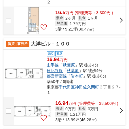
２
16.5
万
円
(管理費等：3,300円 )
2ヶ月
1ヶ月
敷金
礼金
1.79
万円
坪単価
3階 / 9.21坪(30.47㎡)
大洋ビル－１００
賃貸 | 事務所
敷0
礼0
16.94
万円
山手線
「
秋葉原
」駅 徒歩4分
日比谷線
「
秋葉原
」駅 徒歩4分
都営新宿線
「
岩本町
」駅 徒歩8分
築50年 / 6階建
東京都
千代田区
神田佐久間町
３丁目２７-
１
16.94
万
円
(管理費等：38,500円 )
0万円
0万円
敷金
礼金
1.21
万円
坪単価
3階 / 13.99坪(46.28㎡)