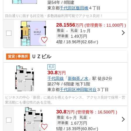
築54年 / 8階建
東京都
千代田区
飯田橋
４丁目
目白通りに面する好立地・多数路線利用可能でアクセス良好！
28.1556
万
円
(管理費等：11,000円 )
1ヶ月
敷金
-
礼金
1.49
万円
坪単価
4階 / 18.96坪(62.68㎡)
ＵＺビル
賃貸 | 事務所
礼0
30.8
万円
千代田線
「
新御茶ノ水
」駅 徒歩2分
築27年 / 6階建 地下1階
東京都
千代田区
神田駿河台
３丁目
ビジネスの中心「新宿」に拠点を構えるチャンス。 アクセス良好で採用・営
業活動にも優位性のある立地。
30.8
万
円
(管理費等：16,500円 )
6ヶ月
敷金
礼金
-
1.67
万円
坪単価
5階 / 18.39坪(60.80㎡)