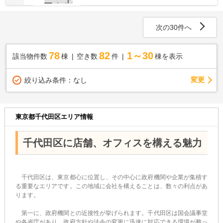
次の30件へ
78
82
1～30
該当物件数
棟
空き数
件
棟を表示
変更
絞り込み条件：
なし
東京都千代田区エリア情報
千代田区に店舗、オフィスを構える魅力
千代田区は、東京都心に位置し、その中心に政府機関や企業が集積す
る重要なエリアです。この地域に会社を構えることは、数々の利点があ
ります。
第一に、政府機関との近接性が挙げられます。千代田区は国会議事堂
や各省庁があり、政府方針や法令の変更に迅速に対応できる環境が整っ