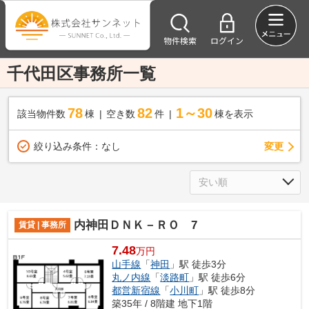
物件検索
ログイン
千代田区事務所一覧
78
82
1～30
該当物件数
棟
空き数
件
棟を表示
変更
絞り込み条件：
なし
内神田ＤＮＫ－ＲＯ 7
賃貸 | 事務所
7.48
万円
山手線
「
神田
」駅 徒歩3分
丸ノ内線
「
淡路町
」駅 徒歩6分
都営新宿線
「
小川町
」駅 徒歩8分
築35年 / 8階建 地下1階