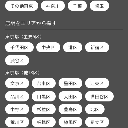
その他東京
神奈川
千葉
埼玉
店舗をエリアから探す
東京都（主要5区）
千代田区
中央区
港区
新宿区
渋谷区
東京都（他18区）
文京区
台東区
墨田区
江東区
品川区
目黒区
大田区
世田谷区
中野区
杉並区
豊島区
北区
荒川区
板橋区
練馬区
足立区