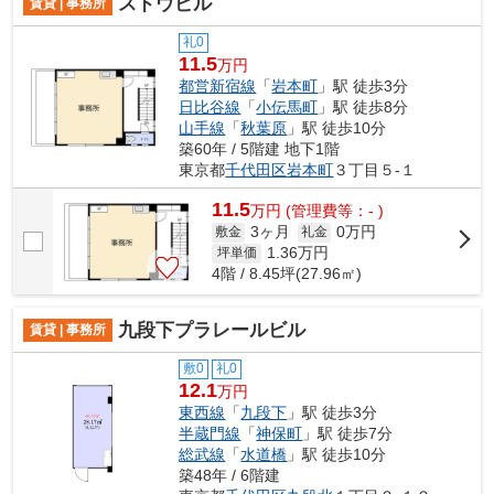
スドウビル
賃貸 | 事務所
礼0
11.5
万円
都営新宿線
「
岩本町
」駅 徒歩3分
日比谷線
「
小伝馬町
」駅 徒歩8分
山手線
「
秋葉原
」駅 徒歩10分
築60年 / 5階建 地下1階
東京都
千代田区
岩本町
３丁目５-１
11.5
万
円
(管理費等：- )
3ヶ月
0万円
敷金
礼金
1.36
万円
坪単価
4階 / 8.45坪(27.96㎡)
九段下プラレールビル
賃貸 | 事務所
敷0
礼0
12.1
万円
東西線
「
九段下
」駅 徒歩3分
半蔵門線
「
神保町
」駅 徒歩7分
総武線
「
水道橋
」駅 徒歩10分
築48年 / 6階建