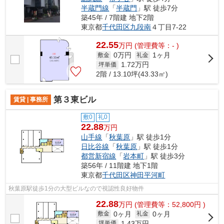
半蔵門線
「
半蔵門
」駅 徒歩7分
築45年 / 7階建 地下2階
東京都
千代田区
九段南
４丁目7-22
22.55
万
円
(管理費等：- )
0万円
1ヶ月
敷金
礼金
1.72
万円
坪単価
2階 / 13.10坪(43.33㎡)
第３東ビル
賃貸 | 事務所
敷0
礼0
22.88
万円
山手線
「
秋葉原
」駅 徒歩1分
日比谷線
「
秋葉原
」駅 徒歩1分
都営新宿線
「
岩本町
」駅 徒歩3分
築56年 / 11階建 地下1階
東京都
千代田区
神田平河町
秋葉原駅徒歩1分の大型ビルなので視認性良好物件
22.88
万
円
(管理費等：52,800円 )
0ヶ月
0ヶ月
敷金
礼金
1.43
万円
坪単価