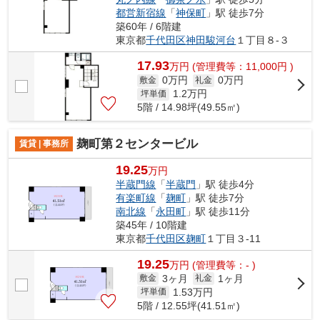
都営新宿線
「
神保町
」駅 徒歩7分
築60年 / 6階建
東京都
千代田区
神田駿河台
１丁目８-３
17.93
万
円
(管理費等：11,000円 )
0万円
0万円
敷金
礼金
1.2
万円
坪単価
5階 / 14.98坪(49.55㎡)
麹町第２センタービル
賃貸 | 事務所
19.25
万円
半蔵門線
「
半蔵門
」駅 徒歩4分
有楽町線
「
麹町
」駅 徒歩7分
南北線
「
永田町
」駅 徒歩11分
築45年 / 10階建
東京都
千代田区
麹町
１丁目３-11
19.25
万
円
(管理費等：- )
3ヶ月
1ヶ月
敷金
礼金
1.53
万円
坪単価
5階 / 12.55坪(41.51㎡)