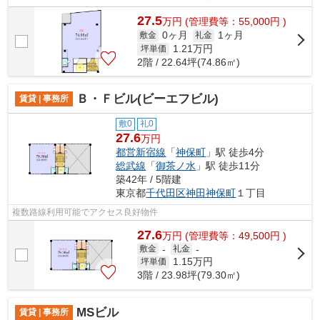
27.5
万
円
(管理費等：55,000円 )
0ヶ月
1ヶ月
敷金
礼金
1.21
万円
坪単価
2階 / 22.64坪(74.86㎡)
Ｂ・Ｆビル(ビーエフビル)
賃貸 | 事務所
敷0
礼0
27.6
万円
都営新宿線
「
神保町
」駅 徒歩4分
総武線
「
御茶ノ水
」駅 徒歩11分
築42年 / 5階建
東京都
千代田区
神田神保町
１丁目
複数路線利用可能でアクセス良好物件
27.6
万
円
(管理費等：49,500円 )
敷金
-
礼金
-
1.15
万円
坪単価
3階 / 23.98坪(79.30㎡)
MSビル
賃貸 | 事務所