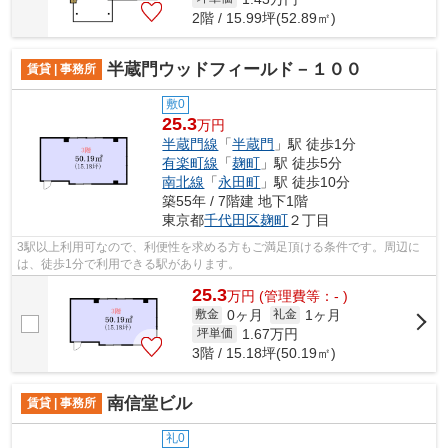
2階 / 15.99坪(52.89㎡)
半蔵門ウッドフィールド－１００
賃貸 | 事務所
敷0
25.3
万円
半蔵門線
「
半蔵門
」駅 徒歩1分
有楽町線
「
麹町
」駅 徒歩5分
南北線
「
永田町
」駅 徒歩10分
築55年 / 7階建 地下1階
東京都
千代田区
麹町
２丁目
3駅以上利用可なので、利便性を求める方もご満足頂ける条件です。周辺に
は、徒歩1分で利用できる駅があります。
25.3
万
円
(管理費等：- )
0ヶ月
1ヶ月
敷金
礼金
1.67
万円
坪単価
3階 / 15.18坪(50.19㎡)
南信堂ビル
賃貸 | 事務所
礼0