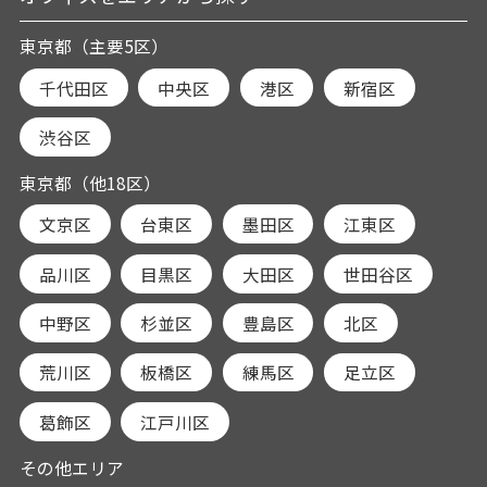
東京都（主要5区）
千代田区
中央区
港区
新宿区
渋谷区
東京都（他18区）
文京区
台東区
墨田区
江東区
品川区
目黒区
大田区
世田谷区
中野区
杉並区
豊島区
北区
荒川区
板橋区
練馬区
足立区
葛飾区
江戸川区
その他エリア