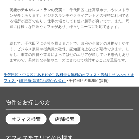
高級ホテルやレストランの充実：
千代田区には高級ホテルやレストラ
ンが多くあります。ビジネスランチやクライアントとの接待に利用でき
る場所が豊富であり、仕事の場としても使い勝手が良いです。また、周
辺には様々な料理やカフェがあり、様々なニーズに対応できます。
総じて、千代田区に会社を構えることで、政府や企業との連携がしやす
く、ビジネス展開や従業員の確保、認知度向上などが期待できます。し
かし、事業の性質や業界によっては他のエリアが適している場合もあり
ますので、具体的な事情やニーズに合わせて検討することが重要です。
千代田区・中央区にある仲介手数料最大無料のオフィス・店舗｜サンネットオ
フィス
>
(事務所(賃貸))地域から探す
>
千代田区の事務所(賃貸)
物件をお探しの方
オフィス検索
店舗検索
オフィスをエリアから探す