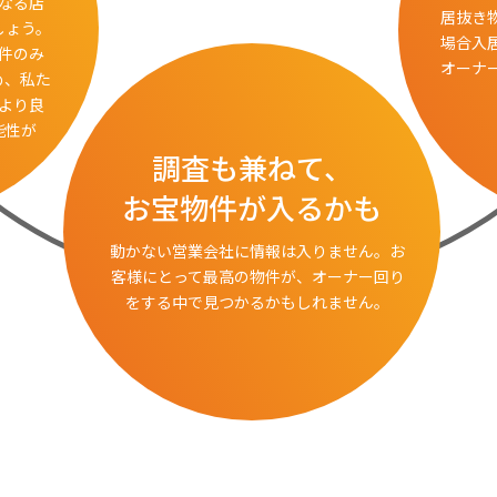
なる店
居抜き
しょう。
場合入
件のみ
オーナ
め、私た
より良
能性が
調査も兼ねて、
お宝物件が入るかも
動かない営業会社に情報は入りません。お
客様にとって最高の物件が、オーナー回り
をする中で見つかるかもしれません。