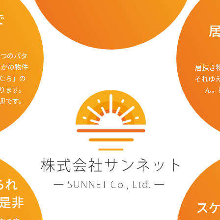
で
2つのパタ
こかの物件
居抜き
たら」の
それゆ
ります。
ん。
迎です。
られ
是非
ス