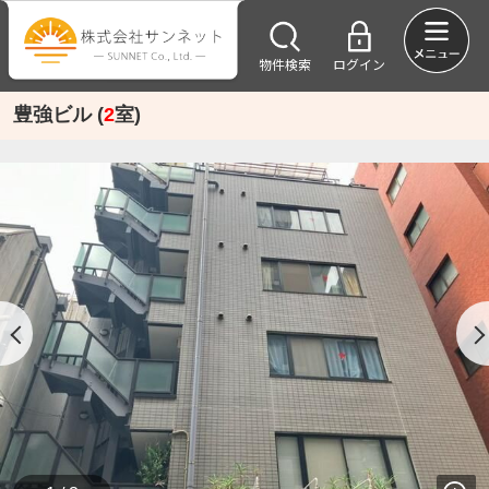
物件検索
ログイン
豊強ビル (
2
室)