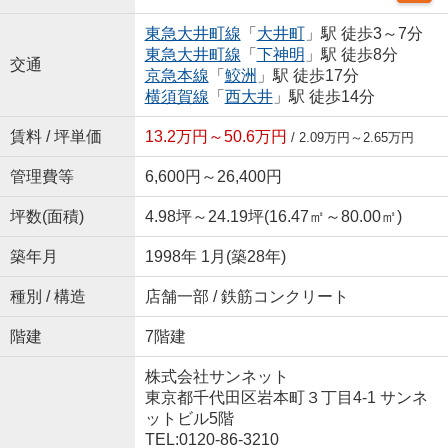
東急大井町線
「
大井町
」駅 徒歩3～7分
東急大井町線
「
下神明
」駅 徒歩8分
交通
京急本線
「
鮫洲
」駅 徒歩17分
横須賀線
「
西大井
」駅 徒歩14分
賃料 / 坪単価
13.2万円～50.6万円
/ 2.09万円～2.65万円
管理費等
6,600円～26,400円
坪数(面積)
4.98坪～24.19坪(16.47㎡～80.00㎡)
築年月
1998年 1月(築28年)
種別 / 構造
店舗一部 / 鉄筋コンクリート
階建
7階建
株式会社サンネット
東京都千代田区岩本町３丁目4-1 サンネ
ットビル5階
TEL:0120-86-3210