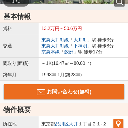
1 / 3
基本情報
賃料
13.2万円～50.6万円
東急大井町線
「
大井町
」駅 徒歩3分
交通
東急大井町線
「
下神明
」駅 徒歩8分
京急本線
「
鮫洲
」駅 徒歩17分
間取り(面積)
～1K(16.47㎡～80.00㎡)
築年月
1998年 1月(築28年)
お問い合わせ(無料)
物件概要
所在地
東京都
品川区
大井
１丁目２１-２