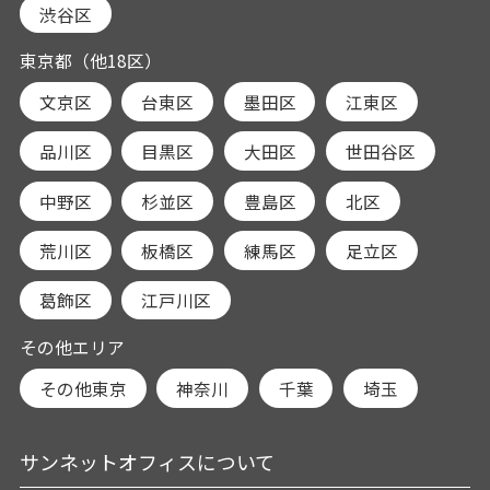
渋谷区
東京都（他18区）
文京区
台東区
墨田区
江東区
品川区
目黒区
大田区
世田谷区
中野区
杉並区
豊島区
北区
荒川区
板橋区
練馬区
足立区
葛飾区
江戸川区
その他エリア
その他東京
神奈川
千葉
埼玉
サンネットオフィスについて