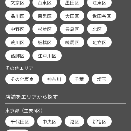
文京区
台東区
墨田区
江東区
品川区
目黒区
大田区
世田谷区
中野区
杉並区
豊島区
北区
荒川区
板橋区
練馬区
足立区
葛飾区
江戸川区
その他エリア
その他東京
神奈川
千葉
埼玉
店舗をエリアから探す
東京都（主要5区）
千代田区
中央区
港区
新宿区