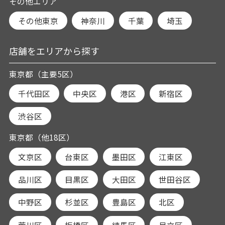
その他エリア
その他東京
神奈川
千葉
埼玉
店舗をエリアから探す
東京都（主要5区）
千代田区
中央区
港区
新宿区
渋谷区
東京都（他18区）
文京区
台東区
墨田区
江東区
品川区
目黒区
大田区
世田谷区
中野区
杉並区
豊島区
北区
荒川区
板橋区
練馬区
足立区