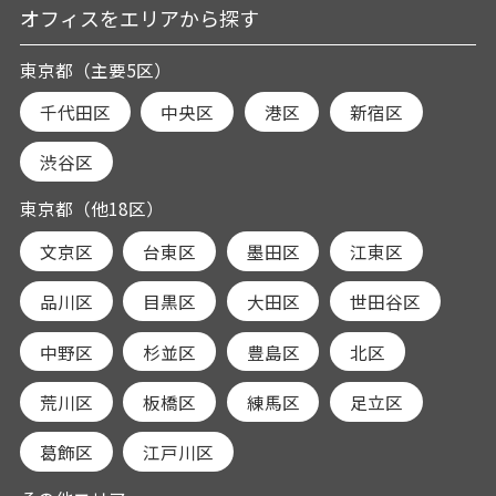
オフィスをエリアから探す
東京都（主要5区）
千代田区
中央区
港区
新宿区
渋谷区
東京都（他18区）
文京区
台東区
墨田区
江東区
品川区
目黒区
大田区
世田谷区
中野区
杉並区
豊島区
北区
荒川区
板橋区
練馬区
足立区
葛飾区
江戸川区