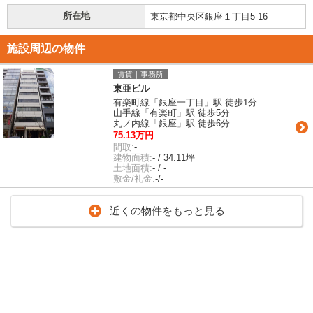
所在地
東京都中央区銀座１丁目5-16
施設周辺の物件
賃貸｜事務所
東亜ビル
有楽町線「銀座一丁目」駅 徒歩1分
山手線「有楽町」駅 徒歩5分
丸ノ内線「銀座」駅 徒歩6分
75.13万円
間取:
-
建物面積:
- / 34.11坪
土地面積:
- / -
敷金/礼金:
-/-
近くの物件をもっと見る