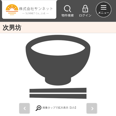
物件検索
ログイン
次男坊
前
次
画像タップで拡大表示【
1
/1】