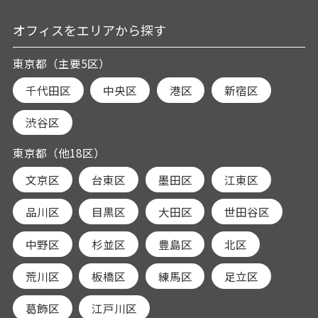
オフィスをエリアから探す
東京都（主要5区）
千代田区
中央区
港区
新宿区
渋谷区
東京都（他18区）
文京区
台東区
墨田区
江東区
品川区
目黒区
大田区
世田谷区
中野区
杉並区
豊島区
北区
荒川区
板橋区
練馬区
足立区
葛飾区
江戸川区