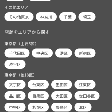
その他エリア
その他東京
神奈川
千葉
埼玉
店舗をエリアから探す
東京都（主要5区）
千代田区
中央区
港区
新宿区
渋谷区
東京都（他18区）
文京区
台東区
墨田区
江東区
品川区
目黒区
大田区
世田谷区
中野区
杉並区
豊島区
北区