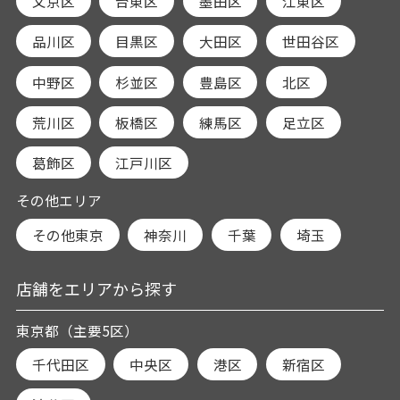
文京区
台東区
墨田区
江東区
品川区
目黒区
大田区
世田谷区
中野区
杉並区
豊島区
北区
荒川区
板橋区
練馬区
足立区
葛飾区
江戸川区
その他エリア
その他東京
神奈川
千葉
埼玉
店舗をエリアから探す
東京都（主要5区）
千代田区
中央区
港区
新宿区