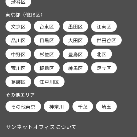
渋谷区
東京都（他18区）
文京区
台東区
墨田区
江東区
品川区
目黒区
大田区
世田谷区
中野区
杉並区
豊島区
北区
荒川区
板橋区
練馬区
足立区
葛飾区
江戸川区
その他エリア
その他東京
神奈川
千葉
埼玉
サンネットオフィスについて