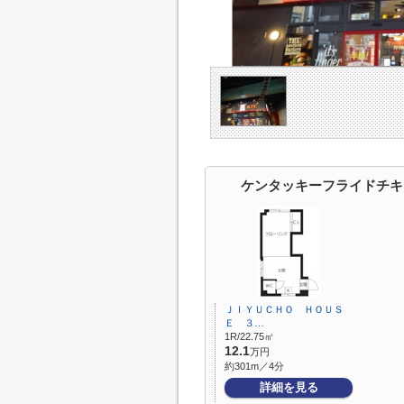
ケンタッキーフライドチキ
ＪＩＹＵＣＨＯ ＨＯＵＳ
Ｅ ３…
1R/22.75㎡
12.1
万円
約301m／4分
詳細を見る