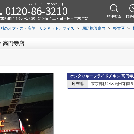
ハロー！ サンネット
0120-86-3210
物件検索
閲覧
業時間：9:00～17:30
定休日：土・日・祝・年末年始
無料のオフィス・店舗｜サンネットオフィス
>
周辺施設案内
>
杉並区
>
 高円寺店
ケンタッキーフライドチキン 高円寺
所在地
東京都杉並区高円寺南３丁