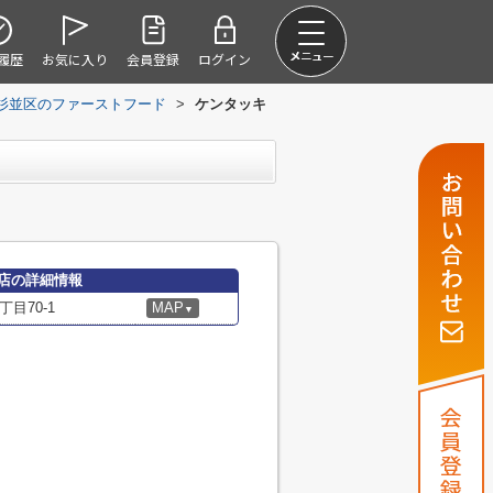
履歴
お気に入り
会員登録
ログイン
杉並区のファーストフード
>
ケンタッキ
店の詳細情報
目70-1
MAP
▼