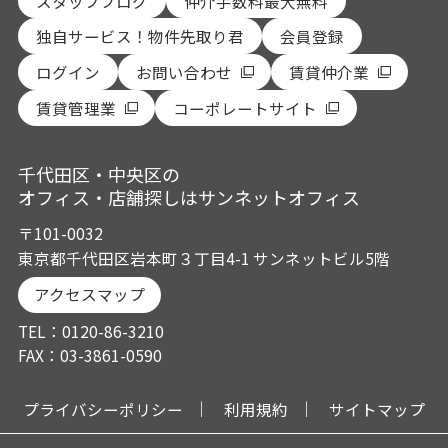
スタッフブログ
仲介手数料最大無料
独自サービス！物件先取り君
会員登録
ログイン
お問い合わせ
賃貸仲介業
賃貸管理業
コーポレートサイト
千代田区・中央区の
オフィス・店舗探しはサンネットオフィス
〒101-0032
東京都千代田区岩本町３丁目4-1 サンネットビル5階
アクセスマップ
TEL：0120-86-3210
FAX：03-3861-0590
プライバシーポリシー
利用規約
サイトマップ