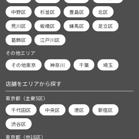
中野区
杉並区
豊島区
北区
荒川区
板橋区
練馬区
足立区
葛飾区
江戸川区
その他エリア
その他東京
神奈川
千葉
埼玉
店舗をエリアから探す
東京都（主要5区）
千代田区
中央区
港区
新宿区
渋谷区
東京都（他18区）