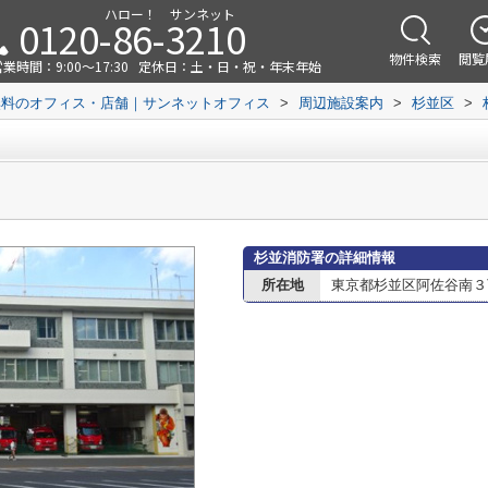
ハロー！ サンネット
0120-86-3210
物件検索
閲覧
業時間：9:00～17:30
定休日：土・日・祝・年末年始
無料のオフィス・店舗｜サンネットオフィス
>
周辺施設案内
>
杉並区
>
杉並消防署の詳細情報
所在地
東京都杉並区阿佐谷南３丁