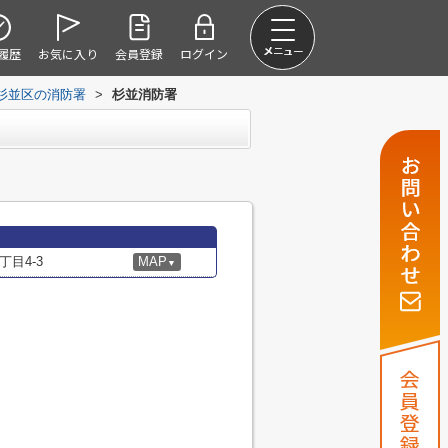
履歴
お気に入り
会員登録
ログイン
杉並区の消防署
>
杉並消防署
目4-3
MAP
▼