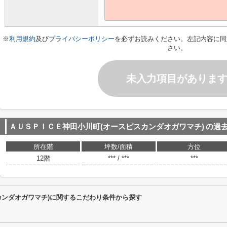
※
利用規約
及び
プライバシーポリシー
を必ずお読みください。左記内容に同
さい。
未入力項目がありま
ＡＵＳＰＩＣＥ神田小川町(オースピスカンダオガワマチ)
の過
所在階
坪数/面積
方位
12階
*** / ***
***
カンダオガワマチ)に関するこだわり条件から探す