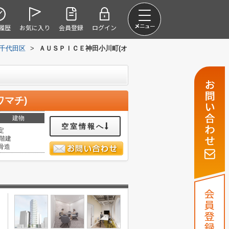
履歴
お気に入り
会員登録
ログイン
千代田区
>
ＡＵＳＰＩＣＥ神田小川町(オ
マチ)
建物
空室情報へ
定
5階建
骨造