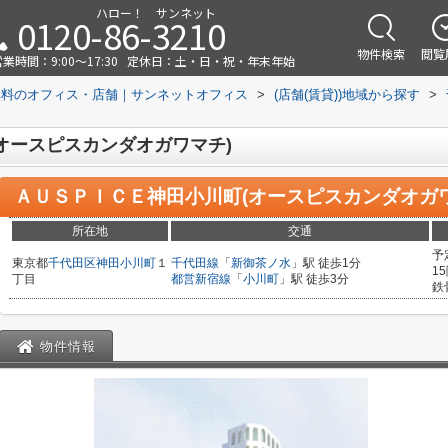
ハロー！ サンネット
0120-86-3210
物件検索
閲覧
業時間：9:00～17:30
定休日：土・日・祝・年末年始
無料のオフィス・店舗｜サンネットオフィス
>
(店舗(賃貸))地域から探す
>
オースピスカンダオガワマチ)
ＡＵＳＰＩＣＥ神田小川町(オースピスカンダオガワ
所在地
交通
予
東京都
千代田区
神田小川町
１
千代田線
「
新御茶ノ水
」駅 徒歩1分
1
丁目
都営新宿線
「
小川町
」駅 徒歩3分
鉄
物件情報