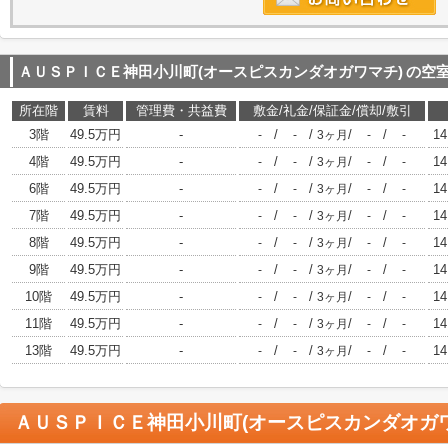
ＡＵＳＰＩＣＥ神田小川町(オースピスカンダオガワマチ)
の空
所在階
賃料
管理費・共益費
敷金/礼金/保証金/償却/敷引
3階
49.5万円
-
/
/
/
/
14
-
-
3ヶ月
-
-
4階
49.5万円
-
/
/
/
/
14
-
-
3ヶ月
-
-
6階
49.5万円
-
/
/
/
/
14
-
-
3ヶ月
-
-
7階
49.5万円
-
/
/
/
/
14
-
-
3ヶ月
-
-
8階
49.5万円
-
/
/
/
/
14
-
-
3ヶ月
-
-
9階
49.5万円
-
/
/
/
/
14
-
-
3ヶ月
-
-
10階
49.5万円
-
/
/
/
/
14
-
-
3ヶ月
-
-
11階
49.5万円
-
/
/
/
/
14
-
-
3ヶ月
-
-
13階
49.5万円
-
/
/
/
/
14
-
-
3ヶ月
-
-
ＡＵＳＰＩＣＥ神田小川町(オースピスカンダオガワ