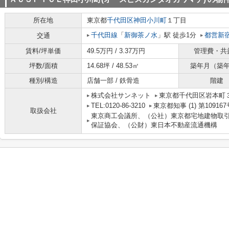
所在地
東京都
千代田区
神田小川町
１丁目
千代田線
「
新御茶ノ水
」駅 徒歩1分
都営新
交通
賃料/坪単価
49.5万円 / 3.37万円
管理費・共
坪数/面積
14.68坪 / 48.53㎡
築年月（築
種別/構造
店舗一部 / 鉄骨造
階建
株式会社サンネット
東京都千代田区岩本町３
TEL:0120-86-3210
東京都知事 (1) 第109167
取扱会社
東京商工会議所、（公社）東京都宅地建物取
保証協会、（公財）東日本不動産流通機構