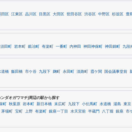
墨田区
江東区
品川区
目黒区
大田区
世田谷区
渋谷区
中野区
杉並区
豊
田須田町
岩本町
鍛冶町
有楽町
一番町
内神田
神田神保町
神田錦町
九段
水道橋
飯田橋
市ケ谷
九段下
麹町
永田町
淡路町
霞ケ関
国会議事堂前
カンダオガワマチ)周辺の駅から探す
保町
秋葉原
岩本町
新日本橋
末広町
九段下
小伝馬町
水道橋
湯島
東京
茅場町
宝町
上野
有楽町
銀座一丁目
水天宮前
半蔵門
八丁堀
銀座
市