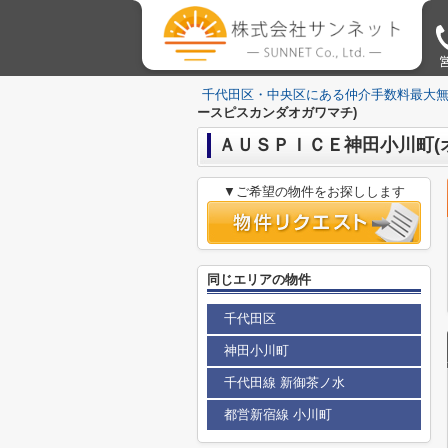
営
千代田区・中央区にある仲介手数料最大
ースピスカンダオガワマチ)
ＡＵＳＰＩＣＥ神田小川町(
▼ご希望の物件をお探しします
同じエリアの物件
千代田区
神田小川町
千代田線 新御茶ノ水
都営新宿線 小川町