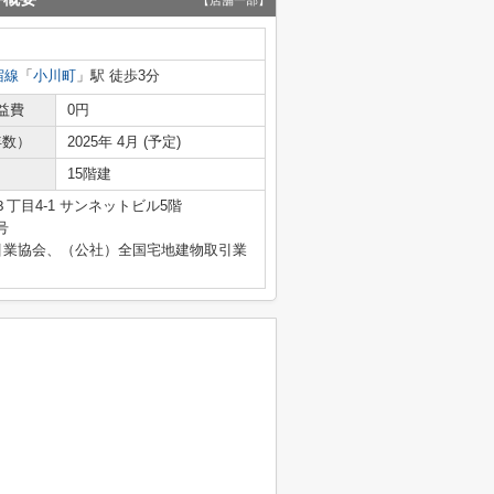
【店舗一部】
宿線
「
小川町
」駅 徒歩3分
益費
0円
年数）
2025年 4月 (予定)
15階建
丁目4-1 サンネットビル5階
号
引業協会、（公社）全国宅地建物取引業