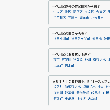
千代田区以外の市区町村から探す
中央区
港区
新宿区
文京区
台東区
江戸川区
三鷹市
調布市
小金井市
千代田区の町名から探す
神田小川町
神田佐久間町
飯田橋
神
千代田区にある駅から探す
東京
有楽町
秋葉原
神田
御茶ノ水
内幸町
岩本町
ＡＵＳＰＩＣＥ神田小川町(オースピス
淡路町
新御茶ノ水
御茶ノ水
神田
神
後楽園
浅草橋
新御徒町
飯田橋
京橋
新富町
東銀座
神楽坂
内幸町