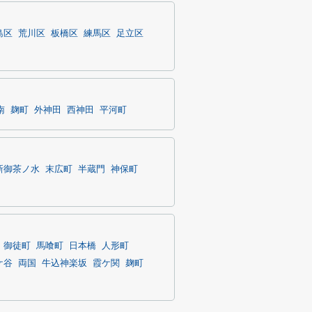
島区
荒川区
板橋区
練馬区
足立区
南
麹町
外神田
西神田
平河町
新御茶ノ水
末広町
半蔵門
神保町
御徒町
馬喰町
日本橋
人形町
ケ谷
両国
牛込神楽坂
霞ケ関
麹町