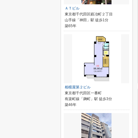
ＡＴビル
東京都千代田区鍛冶町２丁目
山手線「神田」駅 徒歩1分
築65年
相模屋第２ビル
東京都千代田区一番町
有楽町線「麹町」駅 徒歩3分
築46年