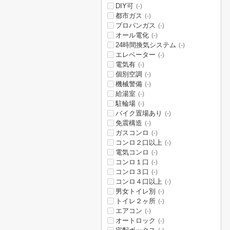
DIY可
(-)
都市ガス
(-)
プロパンガス
(-)
オール電化
(-)
24時間換気システム
(-)
エレベーター
(-)
電気有
(-)
個別空調
(-)
機械警備
(-)
給湯室
(-)
駐輪場
(-)
バイク置場あり
(-)
免震構造
(-)
ガスコンロ
(-)
コンロ２口以上
(-)
電気コンロ
(-)
コンロ１口
(-)
コンロ３口
(-)
コンロ４口以上
(-)
男女トイレ別
(-)
トイレ２ヶ所
(-)
エアコン
(-)
オートロック
(-)