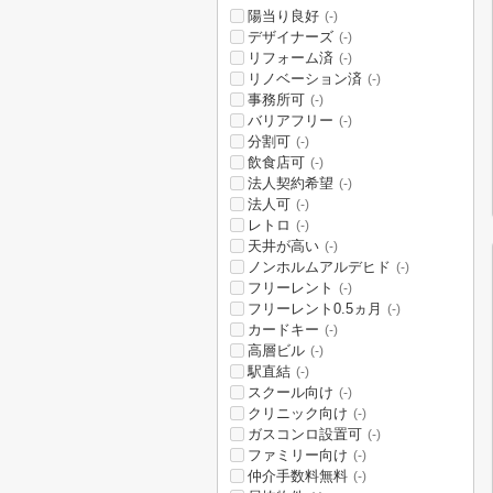
陽当り良好
(-)
デザイナーズ
(-)
リフォーム済
(-)
リノベーション済
(-)
事務所可
(-)
バリアフリー
(-)
分割可
(-)
飲食店可
(-)
法人契約希望
(-)
法人可
(-)
レトロ
(-)
天井が高い
(-)
ノンホルムアルデヒド
(-)
フリーレント
(-)
フリーレント0.5ヵ月
(-)
カードキー
(-)
高層ビル
(-)
駅直結
(-)
スクール向け
(-)
クリニック向け
(-)
ガスコンロ設置可
(-)
ファミリー向け
(-)
仲介手数料無料
(-)