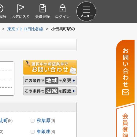
履歴
お気に入り
会員登録
ログイン
>
東京メトロ日比谷線
>
小伝馬町駅の
徒町
秋葉原
(5)
(9)
東銀座
(3)
(8)