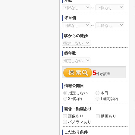
坪数
～
坪単価
～
駅からの徒歩
築年数
5
件が該当
情報公開日
指定しない
本日
3日以内
1週間以内
画像・動画あり
画像あり
動画あり
パノラマあり
こだわり条件