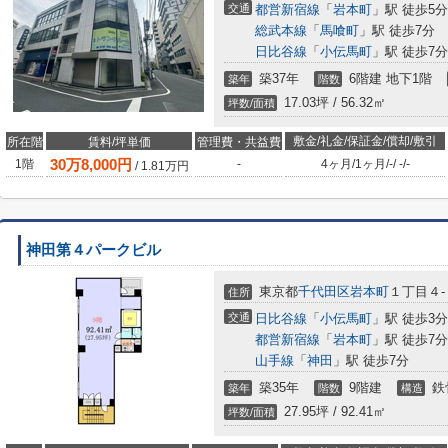
交通
都営新宿線
「
岩本町
」駅 徒歩5分
総武本線
「
馬喰町
」駅 徒歩7分
日比谷線
「
小伝馬町
」駅 徒歩7分
築37年
6階建 地下1階
築年
階数
17.03坪 / 56.32㎡
坪数/面積
敷金/礼金/保証金/償却/敷引
所在階
賃料/坪単価
管理費・共益費
30
万
8,000
円
1階
-
4ヶ月
/
1ヶ月
/
-
/
-
/
-
/
1.81
万円
神田第４パークビル
東京都
千代田区
岩本町
１丁目４-
住所
交通
日比谷線
「
小伝馬町
」駅 徒歩3分
都営新宿線
「
岩本町
」駅 徒歩7分
山手線
「
神田
」駅 徒歩7分
築35年
9階建
鉄
築年
階数
構造
27.95坪 / 92.41㎡
坪数/面積