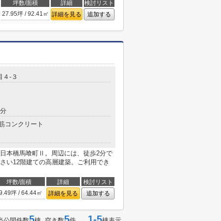
坪数/面積
詳細
検討リスト
27.95坪 / 92.41㎡
詳細を見る
追加する
目４-３
6分
筋コンクリート
日本橋馬喰町Ⅱ。周辺には、徒歩2分で
さい12階建ての高層建築。ご利用でき
坪数/面積
詳細
検討リスト
9.49坪 / 64.44㎡
詳細を見る
追加する
5
5
1-5
当公開件数
棟 空き数
件
棟表示