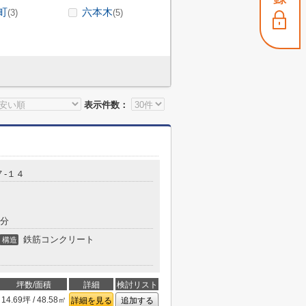
町
六本木
(3)
(5)
表示件数：
７-１４
4分
鉄筋コンクリート
構造
坪数/面積
詳細
検討リスト
14.69坪 / 48.58㎡
詳細を見る
追加する