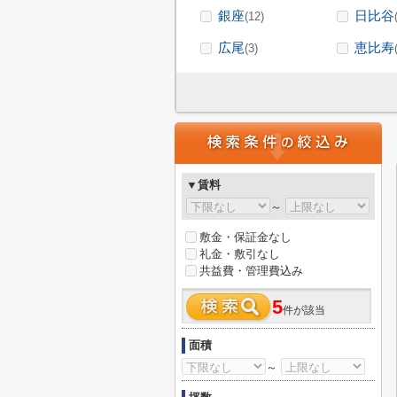
銀座
日比谷
(12)
広尾
恵比寿
(3)
▼賃料
～
敷金・保証金なし
礼金・敷引なし
共益費・管理費込み
5
件が該当
面積
～