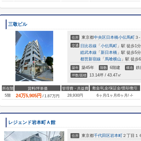
三敬ビル
東京都
中央区
日本橋小伝馬町
３
住所
交通
日比谷線
「
小伝馬町
」駅 徒歩1分
総武本線
「
新日本橋
」駅 徒歩5分
都営新宿線
「
馬喰横山
」駅 徒歩
築45年
6階建
鉄
築年
階数
構造
13.14坪 / 43.47㎡
坪数/面積
敷金/礼金/保証金/償却/敷引
所在階
賃料/坪単価
管理費・共益費
24
万
5,905
円
5階
28,930円
6ヶ月
/
1ヶ月
/
0ヶ月
/
-
/
-
/
1.87
万円
レジェンド岩本町Ａ館
東京都
千代田区
岩本町
２丁目１
住所