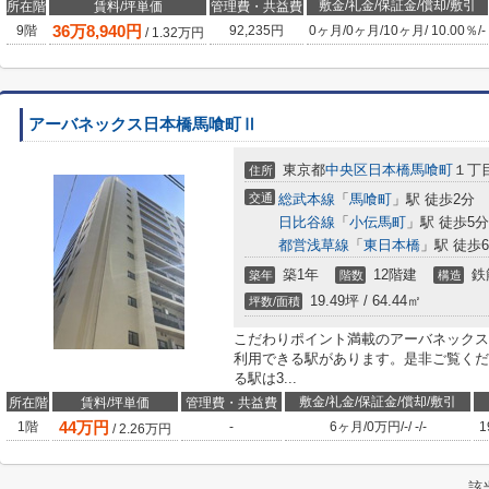
敷金/礼金/保証金/償却/敷引
所在階
賃料/坪単価
管理費・共益費
36
万
8,940
円
9階
92,235円
0ヶ月
/
0ヶ月
/
10ヶ月
/
10.00％
/
-
/
1.32
万円
アーバネックス日本橋馬喰町Ⅱ
東京都
中央区
日本橋馬喰町
１丁
住所
交通
総武本線
「
馬喰町
」駅 徒歩2分
日比谷線
「
小伝馬町
」駅 徒歩5分
都営浅草線
「
東日本橋
」駅 徒歩
築1年
12階建
鉄
築年
階数
構造
19.49坪 / 64.44㎡
坪数/面積
こだわりポイント満載のアーバネックス
利用できる駅があります。是非ご覧くだ
る駅は3...
敷金/礼金/保証金/償却/敷引
所在階
賃料/坪単価
管理費・共益費
44
万円
1階
-
6ヶ月
/
0万円
/
-
/
-
/
-
1
/
2.26
万円
該