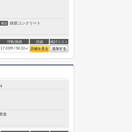
鉄筋コンクリート
構造
坪数/面積
詳細
検討リスト
17.03坪 / 56.32㎡
詳細を見る
追加する
４
骨造