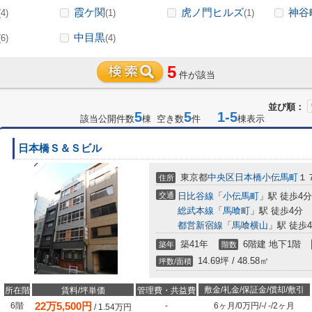
霞ケ関
虎ノ門ヒルズ
神谷
(4)
(1)
(1)
中目黒
(6)
(4)
5
件が該当
並び順：
5
5
1-5
該当公開件数
棟 空き数
件
棟表示
日本橋Ｓ＆Ｓビル
東京都
中央区
日本橋小伝馬町
１
住所
交通
日比谷線
「
小伝馬町
」駅 徒歩4分
総武本線
「
馬喰町
」駅 徒歩4分
都営新宿線
「
馬喰横山
」駅 徒歩
築41年
6階建 地下1階
築年
階数
14.69坪 / 48.58㎡
坪数/面積
敷金/礼金/保証金/償却/敷引
所在階
賃料/坪単価
管理費・共益費
22
万
5,500
円
6階
-
6ヶ月
/
0万円
/
-
/
-
/
2ヶ月
/
1.54
万円