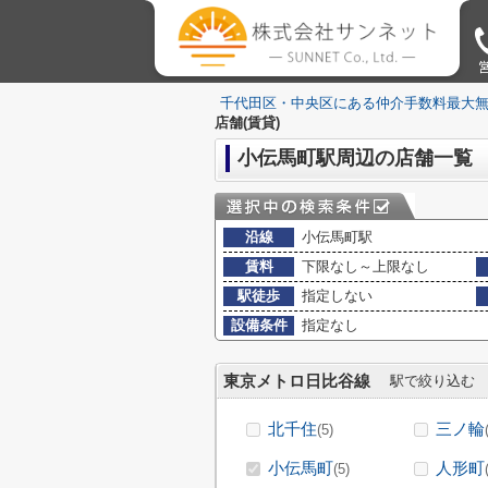
営
千代田区・中央区にある仲介手数料最大
店舗(賃貸)
小伝馬町駅周辺の店舗一覧
沿線
小伝馬町駅
賃料
下限なし～上限なし
駅徒歩
指定しない
設備条件
指定なし
東京メトロ日比谷線
駅で絞り込む
北千住
三ノ輪
(5)
小伝馬町
人形町
(5)