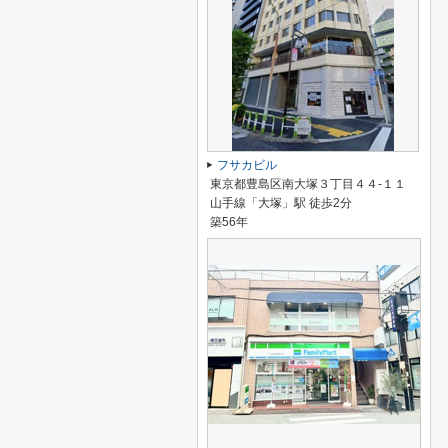
フサカビル
東京都豊島区南大塚３丁目４４-１１
山手線「大塚」駅 徒歩2分
築56年