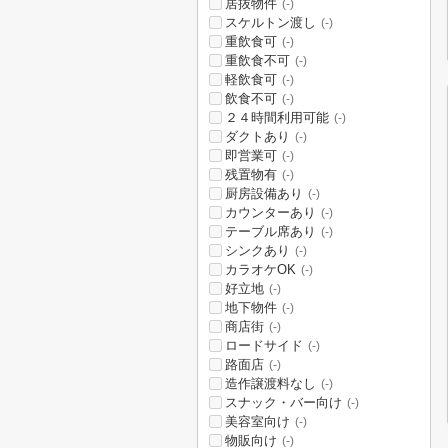
居抜物件
(-)
スケルトン渡し
(-)
重飲食可
(-)
重飲食不可
(-)
軽飲食可
(-)
飲食不可
(-)
２４時間利用可能
(-)
ダクトあり
(-)
即営業可
(-)
残置物有
(-)
厨房設備あり
(-)
カウンターあり
(-)
テーブル席あり
(-)
シンクあり
(-)
カラオケOK
(-)
好立地
(-)
地下物件
(-)
商店街
(-)
ロードサイド
(-)
路面店
(-)
造作譲渡料なし
(-)
スナック・バー向け
(-)
美容室向け
(-)
物販向け
(-)