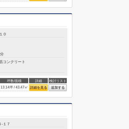
-１０
6分
筋コンクリート
坪数/面積
詳細
検討リスト
13.14坪 / 43.47㎡
詳細を見る
追加する
６-１７