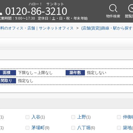
ハロー！ サンネット
0120-86-3210
物件検索
閲覧
業時間：9:00～17:30
定休日：土・日・祝・年末年始
無料のオフィス・店舗｜サンネットオフィス
>
(店舗(賃貸))路線・駅から探す
面積
下限なし～上限なし
築年数
指定しない
間取り
指定なし
入谷
上野
仲御
(1)
(1)
(1)
茅場町
八丁堀
築地
(1)
(9)
(6)