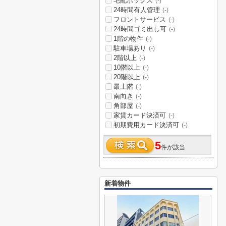
宅配ボックス
(-)
24時間有人管理
(-)
フロントサービス
(-)
24時間ゴミ出し可
(-)
1階の物件
(-)
駐車場あり
(-)
2階以上
(-)
10階以上
(-)
20階以上
(-)
最上階
(-)
南向き
(-)
角部屋
(-)
家賃カード決済可
(-)
初期費用カード決済可
(-)
5
件が該当
新着物件