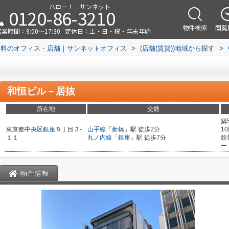
ハロー！ サンネット
0120-86-3210
物件検索
閲覧
業時間：9:00～17:30
定休日：土・日・祝・年末年始
無料のオフィス・店舗｜サンネットオフィス
>
(店舗(賃貸))地域から探す
>
和恒ビル－居抜
所在地
交通
築
東京都
中央区
銀座
８丁目３-
山手線
「
新橋
」駅 徒歩2分
1
１１
丸ノ内線
「
銀座
」駅 徒歩7分
鉄
ー
物件情報