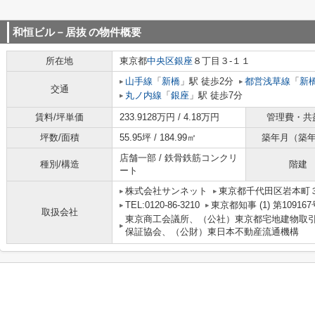
和恒ビル－居抜
の物件概要
所在地
東京都
中央区
銀座
８丁目３-１１
山手線
「
新橋
」駅 徒歩2分
都営浅草線
「
新
交通
丸ノ内線
「
銀座
」駅 徒歩7分
賃料/坪単価
233.9128万円 / 4.18万円
管理費・共
坪数/面積
55.95坪 / 184.99㎡
築年月（築
店舗一部 / 鉄骨鉄筋コンクリ
種別/構造
階建
ート
株式会社サンネット
東京都千代田区岩本町３
TEL:0120-86-3210
東京都知事 (1) 第109167
取扱会社
東京商工会議所、（公社）東京都宅地建物取
保証協会、（公財）東日本不動産流通機構