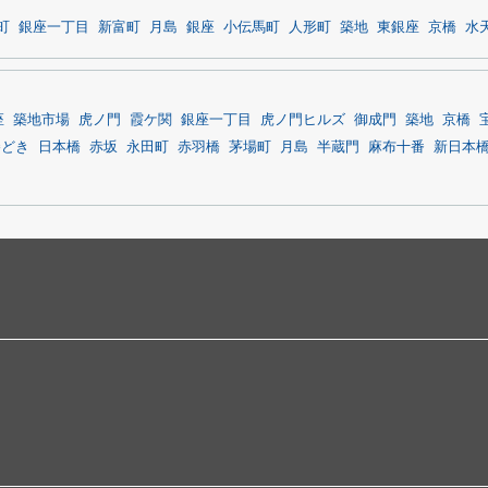
町
銀座一丁目
新富町
月島
銀座
小伝馬町
人形町
築地
東銀座
京橋
水
座
築地市場
虎ノ門
霞ケ関
銀座一丁目
虎ノ門ヒルズ
御成門
築地
京橋
勝どき
日本橋
赤坂
永田町
赤羽橋
茅場町
月島
半蔵門
麻布十番
新日本