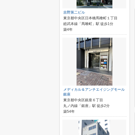
吉野第二ビル
東京都中央区日本橋馬喰町１丁目
総武本線「馬喰町」駅 徒歩1分
築4年
メディカル＆アンチエイジングモール
銀座
東京都中央区銀座６丁目
丸ノ内線「銀座」駅 徒歩2分
築54年