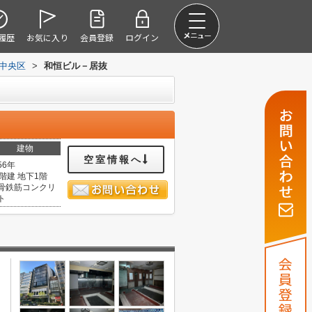
履歴
お気に入り
会員登録
ログイン
中央区
>
和恒ビル－居抜
建物
空室情報へ
56年
0階建 地下1階
骨鉄筋コンクリ
ト