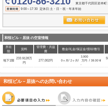
0120-86-3210
東京都千代田区岩本町３
9:00～17:30 定休日:土・日・祝・年末年始
和恒ビル－居抜
の空室情報
所在
管理費・共益
賃料
敷金/礼金/保証金/償却/敷引
階
費
3,900
233.9128万
5
地下1階
277,002円
/
/
/
/
0ヶ月
2ヶ月
万円
38.00％
円
-
和恒ビル－居抜
へのお問い合わせ