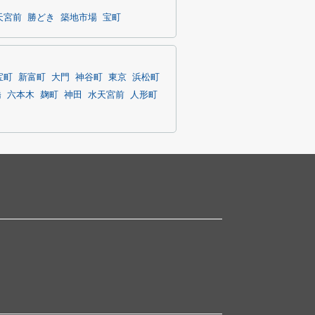
天宮前
勝どき
築地市場
宝町
宝町
新富町
大門
神谷町
東京
浜松町
橋
六本木
麹町
神田
水天宮前
人形町