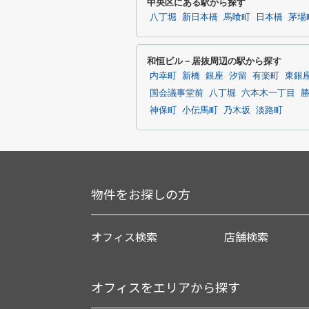
中央区にある駅から探す
八丁堀
新日本橋
馬喰町
日本橋
茅場
和恒ビル－居抜周辺の駅から探す
内幸町
新橋
銀座
汐留
有楽町
東銀
国会議事堂前
八丁堀
六本木一丁目
神保町
小伝馬町
乃木坂
淡路町
物件をお探しの方
オフィス検索
店舗検索
オフィスをエリアから探す