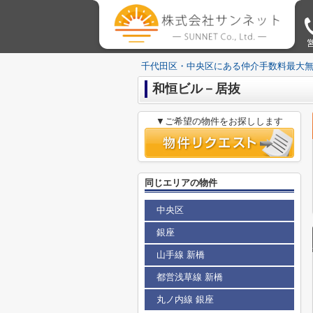
営
千代田区・中央区にある仲介手数料最大
和恒ビル－居抜
▼ご希望の物件をお探しします
同じエリアの物件
中央区
銀座
山手線 新橋
都営浅草線 新橋
丸ノ内線 銀座