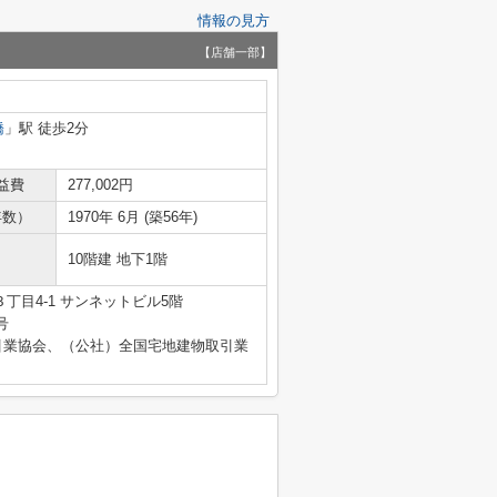
情報の見方
【店舗一部】
橋
」駅 徒歩2分
益費
277,002円
年数）
1970年 6月 (築56年)
10階建 地下1階
丁目4-1 サンネットビル5階
号
引業協会、（公社）全国宅地建物取引業