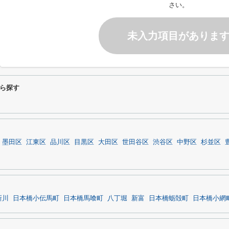
さい。
未入力項目がありま
ら探す
墨田区
江東区
品川区
目黒区
大田区
世田谷区
渋谷区
中野区
杉並区
新川
日本橋小伝馬町
日本橋馬喰町
八丁堀
新富
日本橋蛎殻町
日本橋小網