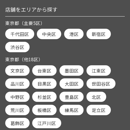
店舗をエリアから探す
東京都（主要5区）
千代田区
中央区
港区
新宿区
渋谷区
東京都（他18区）
文京区
台東区
墨田区
江東区
品川区
目黒区
大田区
世田谷区
中野区
杉並区
豊島区
北区
荒川区
板橋区
練馬区
足立区
葛飾区
江戸川区