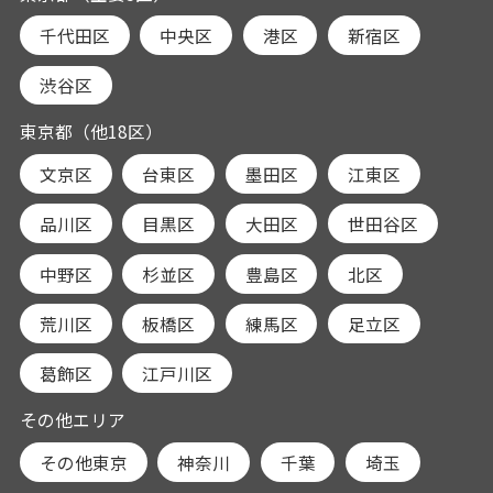
千代田区
中央区
港区
新宿区
渋谷区
東京都（他18区）
文京区
台東区
墨田区
江東区
品川区
目黒区
大田区
世田谷区
中野区
杉並区
豊島区
北区
荒川区
板橋区
練馬区
足立区
葛飾区
江戸川区
その他エリア
その他東京
神奈川
千葉
埼玉