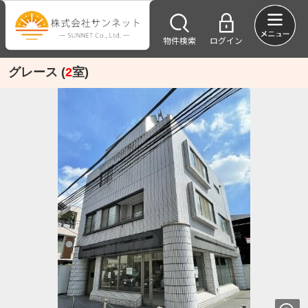
物件検索
ログイン
グレース (
2
室)