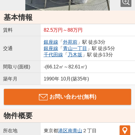
基本情報
賃料
82.5万円～88万円
銀座線
「
外苑前
」駅 徒歩3分
交通
銀座線
「
青山一丁目
」駅 徒歩5分
千代田線
「
乃木坂
」駅 徒歩13分
間取り(面積)
-(66.12㎡～82.61㎡)
築年月
1990年 10月(築35年)
お問い合わせ(無料)
物件概要
所在地
東京都
港区
南青山
２丁目