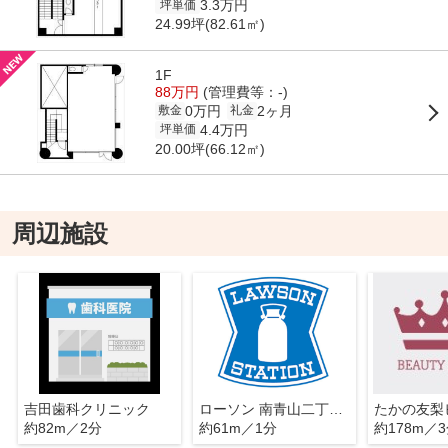
3.3万円
坪単価
24.99坪(82.61㎡)
1F
88万円
(管理費等：-)
0万円
2ヶ月
敷金
礼金
4.4万円
坪単価
20.00坪(66.12㎡)
周辺施設
吉田歯科クリニック
ローソン 南青山二丁目店
約82m／2分
約61m／1分
約178m／