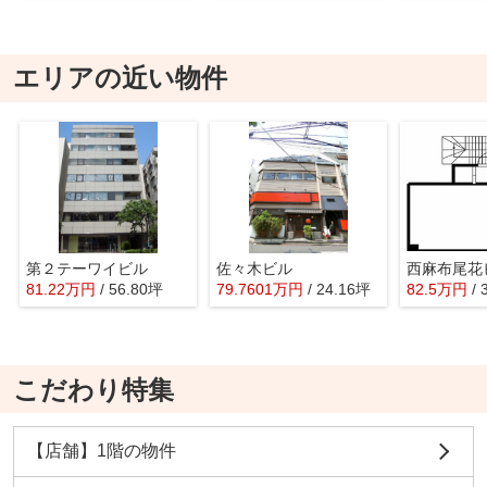
エリアの近い物件
第２テーワイビル
佐々木ビル
西麻布尾花
81.22
万
円
/ 56.80坪
79.7601
万
円
/ 24.16坪
82.5
万
円
/
こだわり特集
【店舗】1階の物件