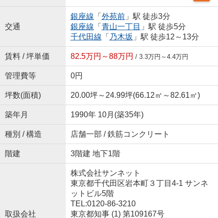
銀座線
「
外苑前
」駅 徒歩3分
交通
銀座線
「
青山一丁目
」駅 徒歩5分
千代田線
「
乃木坂
」駅 徒歩12～13分
賃料 / 坪単価
82.5万円～88万円
/ 3.3万円～4.4万円
管理費等
0円
坪数(面積)
20.00坪～24.99坪(66.12㎡～82.61㎡)
築年月
1990年 10月(築35年)
種別 / 構造
店舗一部 / 鉄筋コンクリート
階建
3階建 地下1階
株式会社サンネット
東京都千代田区岩本町３丁目4-1 サンネ
ットビル5階
TEL:0120-86-3210
取扱会社
東京都知事 (1) 第109167号