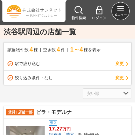
物件検索
ログイン
渋谷駅周辺の店舗一覧
4
4
1～4
該当物件数
棟
空き数
件
棟を表示
駅で絞り込む
変更
変更
絞り込み条件：
なし
ビラ・モデルナ
賃貸 | 店舗一部
敷0
17.27
万円
銀座線
「
渋谷
」駅 徒歩5分