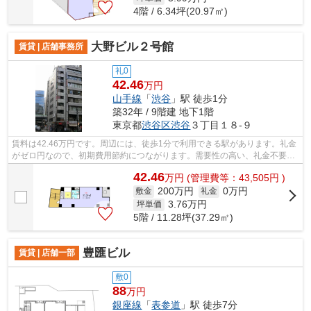
4階 / 6.34坪(20.97㎡)
大野ビル２号館
賃貸 | 店舗事務所
礼0
42.46
万円
山手線
「
渋谷
」駅 徒歩1分
築32年 / 9階建 地下1階
東京都
渋谷区
渋谷
３丁目１８-９
賃料は42.46万円です。周辺には、徒歩1分で利用できる駅があります。礼金
がゼロ円なので、初期費用節約につながります。需要性の高い、礼金不要の
快適空間をご提供いたします。
42.46
万
円
(管理費等：43,505円 )
200万円
0万円
敷金
礼金
3.76
万円
坪単価
5階 / 11.28坪(37.29㎡)
豊匯ビル
賃貸 | 店舗一部
敷0
88
万円
銀座線
「
表参道
」駅 徒歩7分