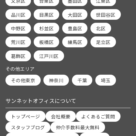
文京区
台東区
墨田区
江東区
品川区
目黒区
大田区
世田谷区
中野区
杉並区
豊島区
北区
荒川区
板橋区
練馬区
足立区
葛飾区
江戸川区
その他エリア
その他東京
神奈川
千葉
埼玉
サンネットオフィスについて
トップページ
会社概要
よくあるご質問
スタッフブログ
仲介手数料最大無料