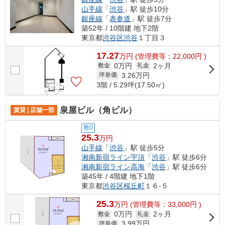
山手線
「
渋谷
」駅 徒歩10分
銀座線
「
表参道
」駅 徒歩7分
築52年 / 10階建 地下2階
東京都
渋谷区
渋谷
１丁目３
17.27
万
円
(管理費等：22,000円 )
0万円
2ヶ月
敷金
礼金
3.26
万円
坪単価
3階 / 5.29坪(17.50㎡)
泉屋ビル（角ビル）
賃貸 | 店舗一部
敷0
25.3
万円
山手線
「
渋谷
」駅 徒歩5分
湘南新宿ライン宇須
「
渋谷
」駅 徒歩6分
湘南新宿ライン高海
「
渋谷
」駅 徒歩6分
築45年 / 4階建 地下1階
東京都
渋谷区
桜丘町
１６-５
25.3
万
円
(管理費等：33,000円 )
0万円
2ヶ月
敷金
礼金
3.99
万円
坪単価