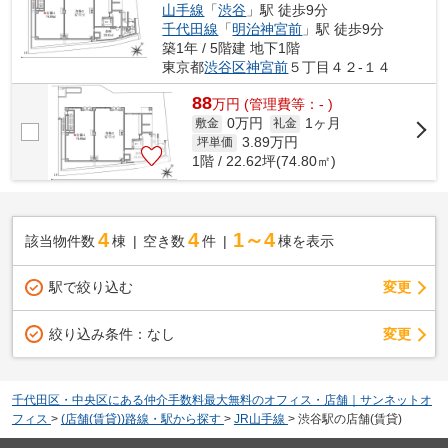
山手線
「
渋谷
」駅 徒歩9分
千代田線
「
明治神宮前
」駅 徒歩9分
築1年 / 5階建 地下1階
東京都
渋谷区
神宮前
５丁目４２-１４
88
万
円
(管理費等：- )
0万円
1ヶ月
敷金
礼金
3.89
万円
坪単価
1階 / 22.62坪(74.80㎡)
4
4
1～4
該当物件数
棟
空き数
件
棟を表示
駅で絞り込む
変更
変更
絞り込み条件：
なし
千代田区・中央区にある仲介手数料最大無料のオフィス・店舗｜サンネットオ
フィス
>
(店舗(賃貸))路線・駅から探す
>
JR山手線
>
渋谷駅の店舗(賃貸)