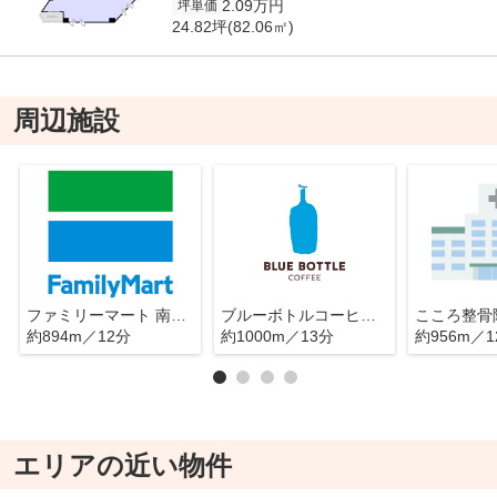
2.09万円
坪単価
24.82坪(82.06㎡)
周辺施設
ファミリーマート 南青山六丁目店
ブルーボトルコーヒー 六本木カフェ
こころ整骨
約894m／12分
約1000m／13分
約956m／1
エリアの近い物件