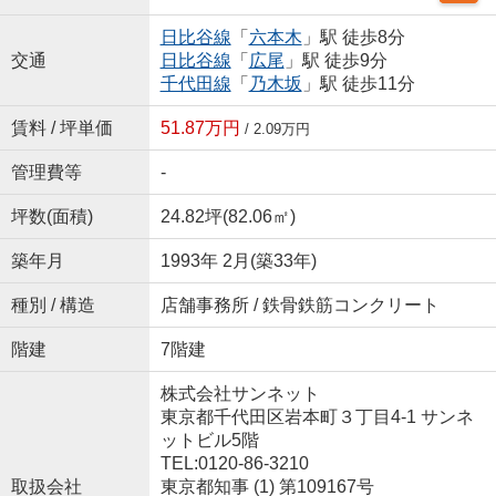
日比谷線
「
六本木
」駅 徒歩8分
交通
日比谷線
「
広尾
」駅 徒歩9分
千代田線
「
乃木坂
」駅 徒歩11分
賃料 / 坪単価
51.87万円
/ 2.09万円
管理費等
-
坪数(面積)
24.82坪(82.06㎡)
築年月
1993年 2月(築33年)
種別 / 構造
店舗事務所 / 鉄骨鉄筋コンクリート
階建
7階建
株式会社サンネット
東京都千代田区岩本町３丁目4-1 サンネ
ットビル5階
TEL:0120-86-3210
取扱会社
東京都知事 (1) 第109167号