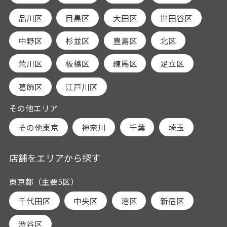
品川区
目黒区
大田区
世田谷区
中野区
杉並区
豊島区
北区
荒川区
板橋区
練馬区
足立区
葛飾区
江戸川区
その他エリア
その他東京
神奈川
千葉
埼玉
店舗をエリアから探す
東京都（主要5区）
千代田区
中央区
港区
新宿区
渋谷区