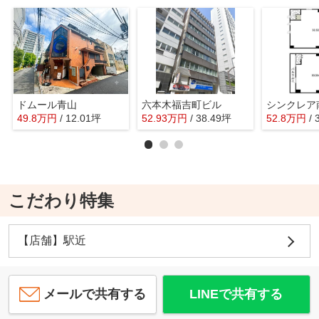
ドムール青山
六本木福吉町ビル
シンクレア
49.8
万
円
/ 12.01坪
52.93
万
円
/ 38.49坪
52.8
万
円
/
こだわり特集
【店舗】駅近
メールで共有する
LINEで共有する