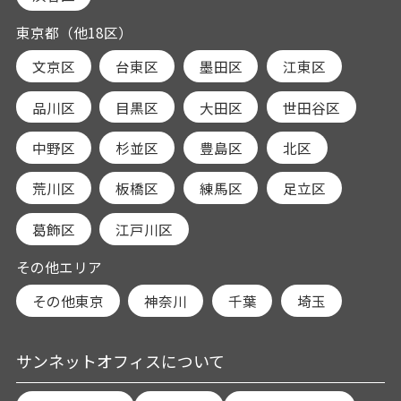
東京都（他18区）
文京区
台東区
墨田区
江東区
品川区
目黒区
大田区
世田谷区
中野区
杉並区
豊島区
北区
荒川区
板橋区
練馬区
足立区
葛飾区
江戸川区
その他エリア
その他東京
神奈川
千葉
埼玉
サンネットオフィスについて