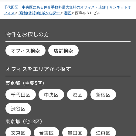
千代田区・中央区にある仲介手数料最大無料のオフィス・店舗｜サンネットオ
フィス
>
(店舗(賃貸))地域から探す
>
港区
>
西麻布ＳＤビル
物件をお探しの方
オフィス検索
店舗検索
オフィスをエリアから探す
東京都（主要5区）
千代田区
中央区
港区
新宿区
渋谷区
東京都（他18区）
文京区
台東区
墨田区
江東区