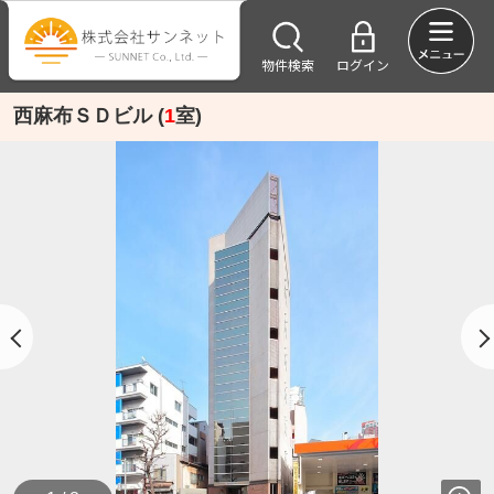
物件検索
ログイン
西麻布ＳＤビル (
1
室)