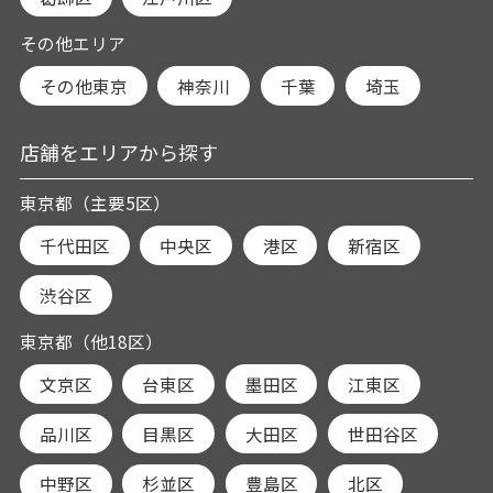
その他エリア
その他東京
神奈川
千葉
埼玉
店舗をエリアから探す
東京都（主要5区）
千代田区
中央区
港区
新宿区
渋谷区
東京都（他18区）
文京区
台東区
墨田区
江東区
品川区
目黒区
大田区
世田谷区
中野区
杉並区
豊島区
北区