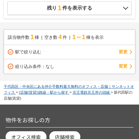
1
残り
件を表示する
1
4
1～1
該当物件数
棟
空き数
件
棟を表示
駅で絞り込む
変更
変更
絞り込み条件：
なし
千代田区・中央区にある仲介手数料最大無料のオフィス・店舗｜サンネットオ
フィス
>
(店舗(賃貸))路線・駅から探す
>
京王電鉄京王井の頭線
>
新代田駅の
店舗(賃貸)
物件をお探しの方
オフィス検索
店舗検索