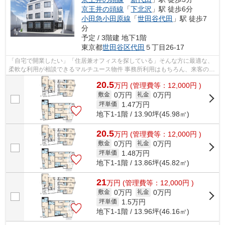
京王井の頭線
「
下北沢
」駅 徒歩6分
小田急小田原線
「
世田谷代田
」駅 徒歩7
分
予定 / 3階建 地下1階
東京都
世田谷区
代田
５丁目26-17
「自宅で開業したい」「住居兼オフィスを探している」そんな方に最適な、
柔軟な利用が相談できるマルチユース物件 事務所利用はもちろん、来客のあ
るネイルサロンなどプライベートサ...
20.5
万
円
(管理費等：12,000円 )
0万円
0万円
敷金
礼金
1.47
万円
坪単価
地下1-1階 / 13.90坪(45.98㎡)
20.5
万
円
(管理費等：12,000円 )
0万円
0万円
敷金
礼金
1.48
万円
坪単価
地下1-1階 / 13.86坪(45.82㎡)
21
万
円
(管理費等：12,000円 )
0万円
0万円
敷金
礼金
1.5
万円
坪単価
地下1-1階 / 13.96坪(46.16㎡)