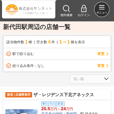
物件検索
ログイン
新代田駅周辺の店舗一覧
1
4
1～1
該当物件数
棟
空き数
件
棟を表示
駅で絞り込む
変更
変更
絞り込み条件：
なし
ザ・レジデンス下北アネックス
賃貸 | 店舗事務所
敷0
礼0
新築
20.5
24
万円～
万円
京王井の頭線
「
新代田
」駅 徒歩3分