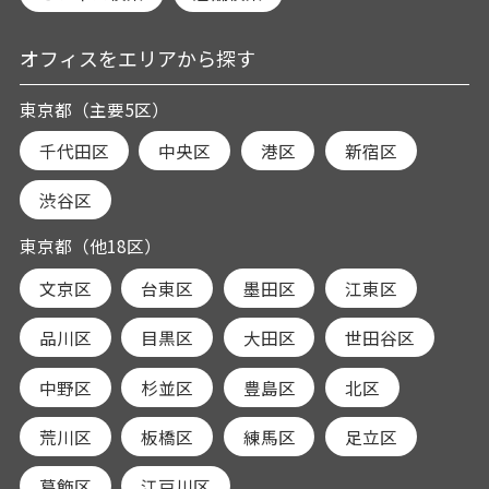
オフィスをエリアから探す
東京都（主要5区）
千代田区
中央区
港区
新宿区
渋谷区
東京都（他18区）
文京区
台東区
墨田区
江東区
品川区
目黒区
大田区
世田谷区
中野区
杉並区
豊島区
北区
荒川区
板橋区
練馬区
足立区
葛飾区
江戸川区