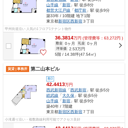
山手線
「
新宿
」駅 徒歩8分
都営大江戸線
「
都庁前
」駅 徒歩9分
築33年 / 10階建 地下1階
東京都
新宿区
西新宿
３丁目
甲州街道沿い 人気の1フロア1テナント物件
36.3814
万
円
(管理費等：63,272円 )
0ヶ月
0ヶ月
敷金
礼金
2.53
万円
坪単価
5階 / 14.38坪(47.54㎡)
第二山本ビル
賃貸 | 事務所
敷0
42.4413
万円
西武新宿線
「
西武新宿
」駅 徒歩5分
総武線
「
大久保
」駅 徒歩5分
山手線
「
新宿
」駅 徒歩9分
築40年 / 7階建
東京都
新宿区
西新宿
７丁目
小滝通り沿い・複数路線利用可能でアクセス良好