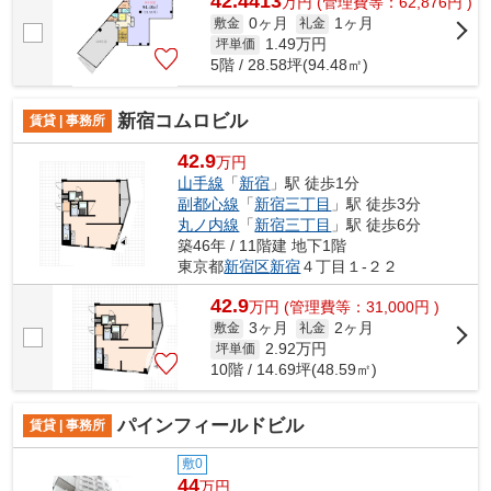
42.4413
万
円
(管理費等：62,876円 )
0ヶ月
1ヶ月
敷金
礼金
1.49
万円
坪単価
5階 / 28.58坪(94.48㎡)
新宿コムロビル
賃貸 | 事務所
42.9
万円
山手線
「
新宿
」駅 徒歩1分
副都心線
「
新宿三丁目
」駅 徒歩3分
丸ノ内線
「
新宿三丁目
」駅 徒歩6分
築46年 / 11階建 地下1階
東京都
新宿区
新宿
４丁目１-２２
42.9
万
円
(管理費等：31,000円 )
3ヶ月
2ヶ月
敷金
礼金
2.92
万円
坪単価
10階 / 14.69坪(48.59㎡)
パインフィールドビル
賃貸 | 事務所
敷0
44
万円