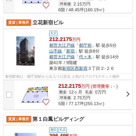
2.15
万円
坪単価
6階 / 48.45坪(160.19㎡)
立花新宿ビル
賃貸 | 事務所
礼0
212.2175
万円
都営大江戸線
「
都庁前
」駅 徒歩5分
山手線
「
新宿
」駅 徒歩8分
都営大江戸線
「
代々木
」駅 徒歩14分
築41年 / 9階建
東京都
新宿区
西新宿
３丁目２-２６
新宿駅南口・都庁前駅から出入り口至近 人気の1フロア1テナント物件
212.2175
万
円
(管理費等：- )
12ヶ月
0万円
敷金
礼金
2.75
万円
坪単価
5階 / 77.17坪(255.13㎡)
第１白鳳ビルディング
賃貸 | 事務所
敷0
礼0
396.495
万円