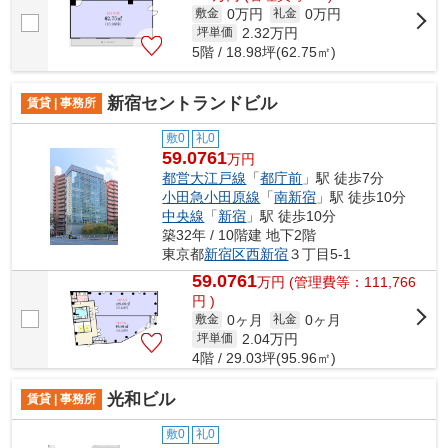
0万円
0万円
敷金
礼金
2.32
万円
坪単価
5階 / 18.98坪(62.75㎡)
新宿セントランドビル
賃貸 | 事務所
敷0
礼0
59.0761
万円
都営大江戸線
「
都庁前
」駅 徒歩7分
小田急小田原線
「
南新宿
」駅 徒歩10分
中央線
「
新宿
」駅 徒歩10分
築32年 / 10階建 地下2階
東京都
新宿区
西新宿
３丁目5-1
59.0761
万
円
(管理費等：111,766
円 )
0ヶ月
0ヶ月
敷金
礼金
2.04
万円
坪単価
4階 / 29.03坪(95.96㎡)
光和ビル
賃貸 | 事務所
敷0
礼0