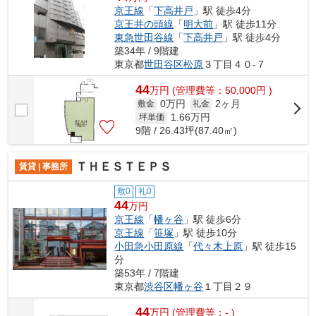
京王線
「
下高井戸
」駅 徒歩4分
京王井の頭線
「
明大前
」駅 徒歩11分
東急世田谷線
「
下高井戸
」駅 徒歩4分
築34年 / 9階建
東京都
世田谷区
松原
３丁目４０-７
44
万
円
(管理費等：50,000円 )
0万円
2ヶ月
敷金
礼金
1.66
万円
坪単価
9階 / 26.43坪(87.40㎡)
ＴＨＥＳＴＥＰＳ
賃貸 | 事務所
敷0
礼0
44
万円
京王線
「
幡ヶ谷
」駅 徒歩6分
京王線
「
笹塚
」駅 徒歩10分
小田急小田原線
「
代々木上原
」駅 徒歩15
分
築53年 / 7階建
東京都
渋谷区
幡ヶ谷
１丁目２９
44
万
円
(管理費等：- )