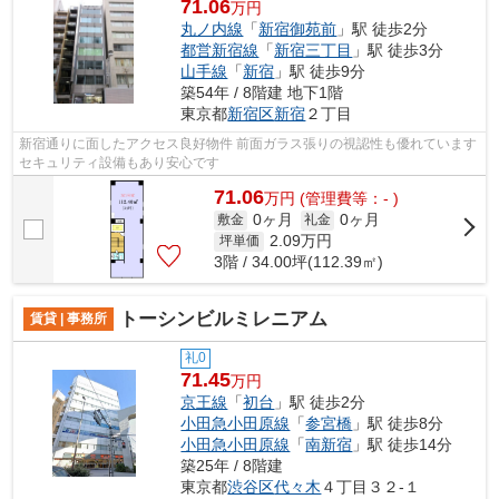
71.06
万円
丸ノ内線
「
新宿御苑前
」駅 徒歩2分
都営新宿線
「
新宿三丁目
」駅 徒歩3分
山手線
「
新宿
」駅 徒歩9分
築54年 / 8階建 地下1階
東京都
新宿区
新宿
２丁目
新宿通りに面したアクセス良好物件 前面ガラス張りの視認性も優れています
セキュリティ設備もあり安心です
71.06
万
円
(管理費等：- )
0ヶ月
0ヶ月
敷金
礼金
2.09
万円
坪単価
3階 / 34.00坪(112.39㎡)
トーシンビルミレニアム
賃貸 | 事務所
礼0
71.45
万円
京王線
「
初台
」駅 徒歩2分
小田急小田原線
「
参宮橋
」駅 徒歩8分
小田急小田原線
「
南新宿
」駅 徒歩14分
築25年 / 8階建
東京都
渋谷区
代々木
４丁目３２-１