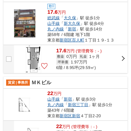
敷0
17.6
万円
総武線
「
大久保
」駅 徒歩1分
山手線
「
新大久保
」駅 徒歩4分
丸ノ内線
「
新宿
」駅 徒歩14分
築58年 / 6階建 地下1階
東京都
新宿区
百人町
１丁目１９-１３
17.6
万
円
(管理費等：- )
0万円
1ヶ月
敷金
礼金
1.97
万円
坪単価
6階 / 8.95坪(29.59㎡)
ＭＫビル
賃貸 | 事務所
22
万円
山手線
「
新宿
」駅 徒歩3分
丸ノ内線
「
新宿三丁目
」駅 徒歩1分
築43年 / 6階建
東京都
新宿区
新宿
４丁目2-20
22
万
円
(管理費等：- )