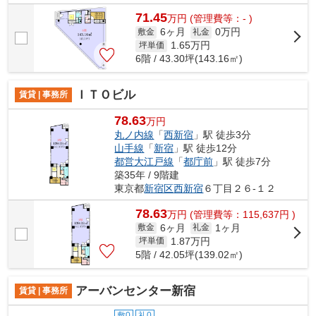
71.45
万
円
(管理費等：- )
6ヶ月
0万円
敷金
礼金
1.65
万円
坪単価
6階 / 43.30坪(143.16㎡)
ＩＴＯビル
賃貸 | 事務所
78.63
万円
丸ノ内線
「
西新宿
」駅 徒歩3分
山手線
「
新宿
」駅 徒歩12分
都営大江戸線
「
都庁前
」駅 徒歩7分
築35年 / 9階建
東京都
新宿区
西新宿
６丁目２６-１２
78.63
万
円
(管理費等：115,637円 )
6ヶ月
1ヶ月
敷金
礼金
1.87
万円
坪単価
5階 / 42.05坪(139.02㎡)
アーバンセンター新宿
賃貸 | 事務所
敷0
礼0