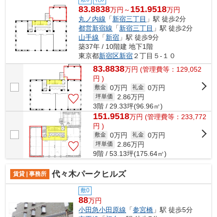
83.8838
151.9518
万円～
万円
丸ノ内線
「
新宿三丁目
」駅 徒歩2分
都営新宿線
「
新宿三丁目
」駅 徒歩2分
山手線
「
新宿
」駅 徒歩9分
築37年 / 10階建 地下1階
東京都
新宿区
新宿
２丁目５-１０
83.8838
万
円
(管理費等：129,052
円 )
0万円
0万円
敷金
礼金
2.86
万円
坪単価
3階 / 29.33坪(96.96㎡)
151.9518
万
円
(管理費等：233,772
円 )
0万円
0万円
敷金
礼金
2.86
万円
坪単価
9階 / 53.13坪(175.64㎡)
代々木パークヒルズ
賃貸 | 事務所
敷0
88
万円
小田急小田原線
「
参宮橋
」駅 徒歩5分