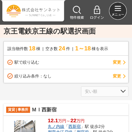
物件検索
ログイン
京王電鉄京王線の駅選択画面
18
24
1～18
該当物件数
棟
空き数
件
棟を表示
駅で絞り込む
変更
変更
絞り込み条件：
なし
ＭＩ西新宿
賃貸 | 事務所
12.1
22
万円～
万円
丸ノ内線
「
西新宿
」駅 徒歩2分
都営大江戸線
「
都庁前
」駅 徒歩7分