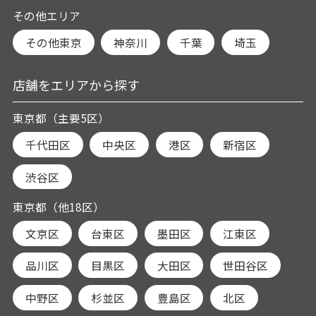
その他エリア
その他東京
神奈川
千葉
埼玉
店舗をエリアから探す
東京都（主要5区）
千代田区
中央区
港区
新宿区
渋谷区
東京都（他18区）
文京区
台東区
墨田区
江東区
品川区
目黒区
大田区
世田谷区
中野区
杉並区
豊島区
北区