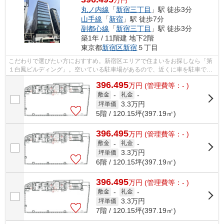
丸ノ内線
「
新宿三丁目
」駅 徒歩3分
山手線
「
新宿
」駅 徒歩7分
副都心線
「
新宿三丁目
」駅 徒歩3分
築1年 / 11階建 地下2階
東京都
新宿区
新宿
５丁目
こだわりで選びたい方におすすめ。新宿区エリアで住まいをお探しなら「第
１白鳳ビルディング」。空いている駐車場があるので、近くに車を駐車でき
ます。お部屋から徒歩3分の場所に駅が...
396.495
万
円
(管理費等：- )
敷金
-
礼金
-
3.3
万円
坪単価
5階 / 120.15坪(397.19㎡)
396.495
万
円
(管理費等：- )
敷金
-
礼金
-
3.3
万円
坪単価
6階 / 120.15坪(397.19㎡)
396.495
万
円
(管理費等：- )
敷金
-
礼金
-
3.3
万円
坪単価
7階 / 120.15坪(397.19㎡)