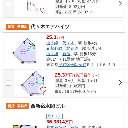
4ヶ月
44万円
敷金
礼金
3.02
万円
坪単価
3階 / 7.28坪(24.07㎡)
代々木エアハイツ
賃貸 | 事務所
25.3
万円
山手線
「
代々木
」駅 徒歩4分
副都心線
「
北参道
」駅 徒歩5分
山手線
「
新宿
」駅 徒歩16分
築61年 / 11階建 地下1階
東京都
渋谷区
千駄ヶ谷
５丁目１６-１０
25.3
万
円
(管理費等：- )
3ヶ月
1ヶ月
敷金
礼金
1.38
万円
坪単価
8階 / 18.37坪(60.76㎡)
西新宿水間ビル
賃貸 | 事務所
敷0
礼0
36.3814
万円
都営新宿線
「
新宿
」駅 徒歩5分