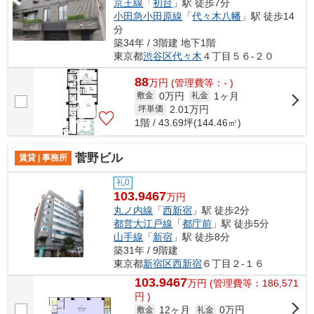
京王線
「
初台
」駅 徒歩7分
小田急小田原線
「
代々木八幡
」駅 徒歩14
分
築34年 / 3階建 地下1階
東京都
渋谷区
代々木
４丁目５６-２０
88
万
円
(管理費等：- )
0万円
1ヶ月
敷金
礼金
2.01
万円
坪単価
1階 / 43.69坪(144.46㎡)
菅野ビル
賃貸 | 事務所
礼0
103.9467
万円
丸ノ内線
「
西新宿
」駅 徒歩2分
都営大江戸線
「
都庁前
」駅 徒歩5分
山手線
「
新宿
」駅 徒歩8分
築31年 / 9階建
東京都
新宿区
西新宿
６丁目２-１６
103.9467
万
円
(管理費等：186,571
円 )
12ヶ月
0万円
敷金
礼金