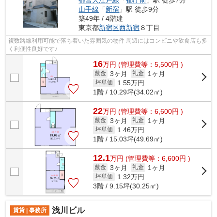
山手線
「
新宿
」駅 徒歩9分
築49年 / 4階建
東京都
新宿区
西新宿
８丁目
複数路線利用可能で落ち着いた雰囲気の物件 周辺にはコンビニや飲食店も多
く利便性良好です♪
16
万
円
(管理費等：5,500円 )
3ヶ月
1ヶ月
敷金
礼金
1.55
万円
坪単価
1階 / 10.29坪(34.02㎡)
22
万
円
(管理費等：6,600円 )
3ヶ月
1ヶ月
敷金
礼金
1.46
万円
坪単価
1階 / 15.03坪(49.69㎡)
12.1
万
円
(管理費等：6,600円 )
3ヶ月
1ヶ月
敷金
礼金
1.32
万円
坪単価
3階 / 9.15坪(30.25㎡)
浅川ビル
賃貸 | 事務所