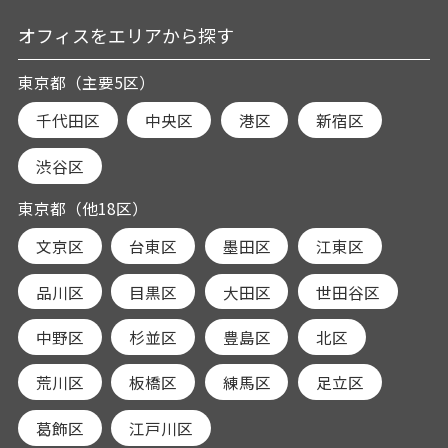
オフィスをエリアから探す
東京都（主要5区）
千代田区
中央区
港区
新宿区
渋谷区
東京都（他18区）
文京区
台東区
墨田区
江東区
品川区
目黒区
大田区
世田谷区
中野区
杉並区
豊島区
北区
荒川区
板橋区
練馬区
足立区
葛飾区
江戸川区