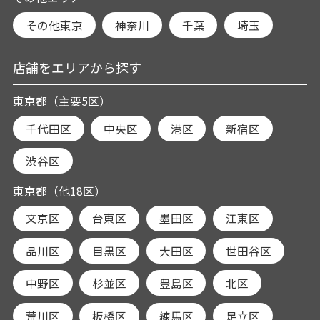
その他東京
神奈川
千葉
埼玉
店舗をエリアから探す
東京都（主要5区）
千代田区
中央区
港区
新宿区
渋谷区
東京都（他18区）
文京区
台東区
墨田区
江東区
品川区
目黒区
大田区
世田谷区
中野区
杉並区
豊島区
北区
荒川区
板橋区
練馬区
足立区