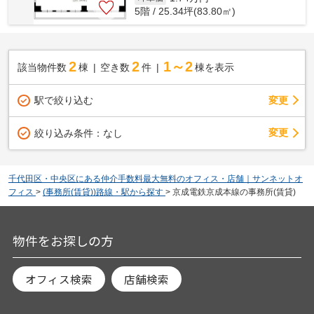
5階 / 25.34坪(83.80㎡)
2
2
1～2
該当物件数
棟
空き数
件
棟を表示
駅で絞り込む
変更
変更
絞り込み条件：
なし
千代田区・中央区にある仲介手数料最大無料のオフィス・店舗｜サンネットオ
フィス
>
(事務所(賃貸))路線・駅から探す
>
京成電鉄京成本線の事務所(賃貸)
物件をお探しの方
オフィス検索
店舗検索