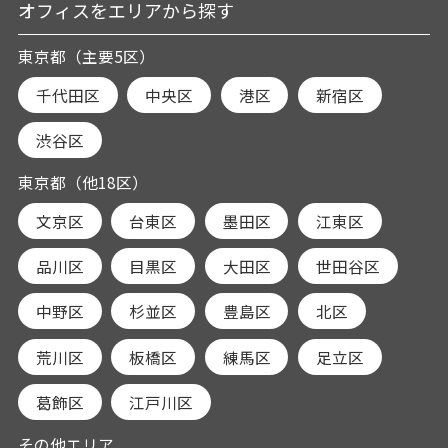
オフィスをエリアから探す
東京都（主要5区）
千代田区
中央区
港区
新宿区
渋谷区
東京都（他18区）
文京区
台東区
墨田区
江東区
品川区
目黒区
大田区
世田谷区
中野区
杉並区
豊島区
北区
荒川区
板橋区
練馬区
足立区
葛飾区
江戸川区
その他エリア