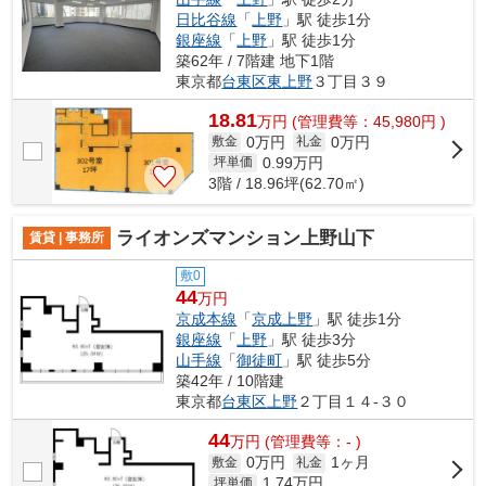
日比谷線
「
上野
」駅 徒歩1分
銀座線
「
上野
」駅 徒歩1分
築62年 / 7階建 地下1階
東京都
台東区
東上野
３丁目３９
18.81
万
円
(管理費等：45,980円 )
0万円
0万円
敷金
礼金
0.99
万円
坪単価
3階 / 18.96坪(62.70㎡)
ライオンズマンション上野山下
賃貸 | 事務所
敷0
44
万円
京成本線
「
京成上野
」駅 徒歩1分
銀座線
「
上野
」駅 徒歩3分
山手線
「
御徒町
」駅 徒歩5分
築42年 / 10階建
東京都
台東区
上野
２丁目１４-３０
44
万
円
(管理費等：- )
0万円
1ヶ月
敷金
礼金
1.74
万円
坪単価