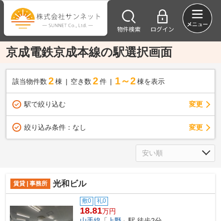
物件検索
ログイン
京成電鉄京成本線の駅選択画面
2
2
1～2
該当物件数
棟
空き数
件
棟を表示
駅で絞り込む
変更
変更
絞り込み条件：
なし
光和ビル
賃貸 | 事務所
敷0
礼0
18.81
万円
山手線
「
上野
」駅 徒歩2分