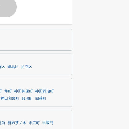
す
橋区
練馬区
足立区
町
隼町
神田神保町
神田鍛冶町
神田和泉町
鍛冶町
四番町
堂前
新御茶ノ水
末広町
半蔵門