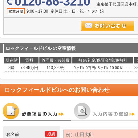
0120-86-3210
東京都千代田区岩本町３
9:00～17:30 定休日:土・日・祝・年末年始
ロックフィールドビル
の空室情報
所在階
賃料
管理費・共益費
敷金/礼金/保証金/償却/敷引
3階
73.48万円
110,220円
/
/
/
/
3
0ヶ月
0万円
8ヶ月
10.00％
-
ロックフィールドビル
へのお問い合わせ
お名前
必須