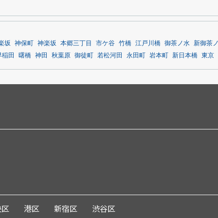
楽坂
神保町
神楽坂
本郷三丁目
市ケ谷
竹橋
江戸川橋
御茶ノ水
新御茶
早稲田
曙橋
神田
秋葉原
御徒町
若松河田
永田町
岩本町
新日本橋
東京
央区
港区
新宿区
渋谷区