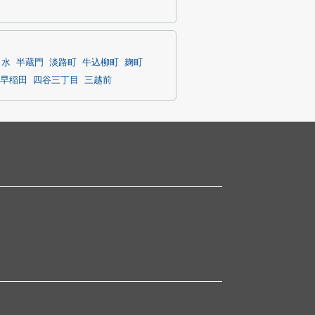
ノ水
半蔵門
淡路町
牛込柳町
麹町
早稲田
四谷三丁目
三越前