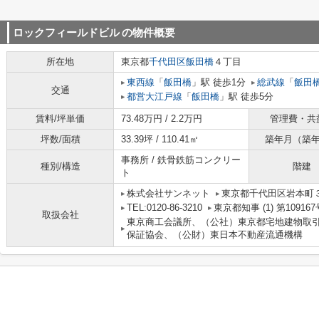
ロックフィールドビル
の物件概要
所在地
東京都
千代田区
飯田橋
４丁目
東西線
「
飯田橋
」駅 徒歩1分
総武線
「
飯田
交通
都営大江戸線
「
飯田橋
」駅 徒歩5分
賃料/坪単価
73.48万円 / 2.2万円
管理費・共
坪数/面積
33.39坪 / 110.41㎡
築年月（築
事務所 / 鉄骨鉄筋コンクリー
種別/構造
階建
ト
株式会社サンネット
東京都千代田区岩本町３
TEL:0120-86-3210
東京都知事 (1) 第109167
取扱会社
東京商工会議所、（公社）東京都宅地建物取
保証協会、（公財）東日本不動産流通機構