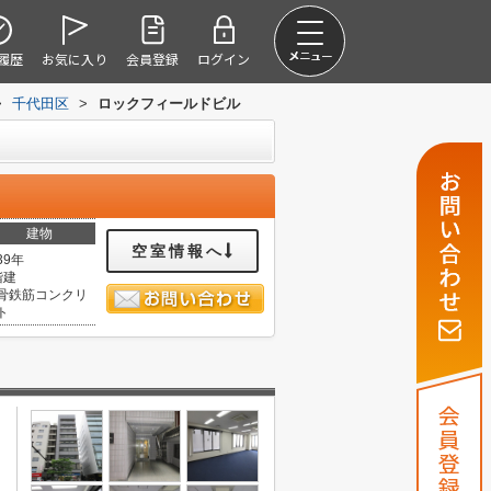
履歴
お気に入り
会員登録
ログイン
>
千代田区
>
ロックフィールドビル
建物
空室情報へ
39年
階建
骨鉄筋コンクリ
ト