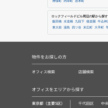
神保町
内幸町
岩本町
ロックフィールドビル周辺の駅から探す
飯田橋
水道橋
九段下
後楽園
牛込神
東大前
湯島
四ツ谷
末広町
大手町
物件をお探しの方
オフィス検索
店舗検索
オフィスをエリアから探す
東京都（主要5区）
千代田区
中