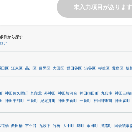
未入力項目がありま
条件から探す
ロア
墨田区
江東区
品川区
目黒区
大田区
世田谷区
渋谷区
杉並区
豊島区
板
町
神田佐久間町
九段北
外神田
神田駿河台
神田須田町
九段南
神田三崎
田
神田平河町
三番町
紀尾井町
神田美倉町
一番町
神田練塀町
神田多町
水道橋
飯田橋
市ケ谷
九段下
竹橋
大手町
麹町
永田町
淡路町
国会議事