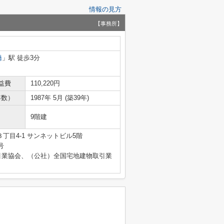
情報の見方
【事務所】
橋
」駅 徒歩3分
益費
110,220円
年数）
1987年 5月 (築39年)
9階建
丁目4-1 サンネットビル5階
号
引業協会、（公社）全国宅地建物取引業