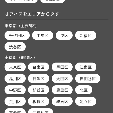
オフィスをエリアから探す
東京都（主要5区）
千代田区
中央区
港区
新宿区
渋谷区
東京都（他18区）
文京区
台東区
墨田区
江東区
品川区
目黒区
大田区
世田谷区
中野区
杉並区
豊島区
北区
荒川区
板橋区
練馬区
足立区
葛飾区
江戸川区