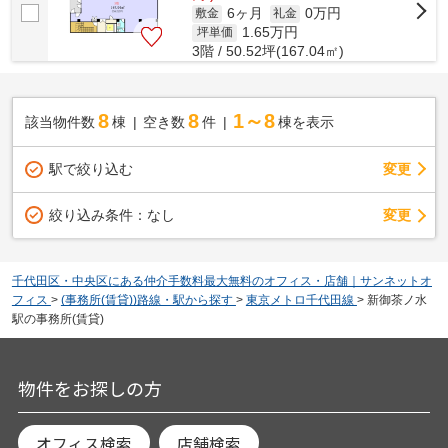
6ヶ月
0万円
敷金
礼金
1.65
万円
坪単価
3階 / 50.52坪(167.04㎡)
8
8
1～8
該当物件数
棟
空き数
件
棟を表示
駅で絞り込む
変更
変更
絞り込み条件：
なし
千代田区・中央区にある仲介手数料最大無料のオフィス・店舗｜サンネットオ
フィス
>
(事務所(賃貸))路線・駅から探す
>
東京メトロ千代田線
>
新御茶ノ水
駅の事務所(賃貸)
物件をお探しの方
オフィス検索
店舗検索