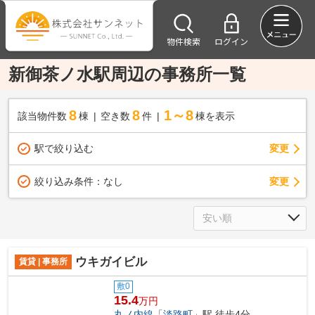
物件検索
ログイン
新御茶ノ水駅周辺の事務所一覧
8
8
1～8
該当物件数
棟
空き数
件
棟を表示
駅で絞り込む
変更
変更
絞り込み条件：
なし
ウキガイビル
賃貸 | 事務所
敷0
15.4
万円
丸ノ内線
「
淡路町
」駅 徒歩4分