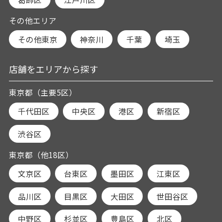
その他エリア
その他東京
神奈川
千葉
埼玉
店舗をエリアから探す
東京都（主要5区）
千代田区
中央区
港区
新宿区
渋谷区
東京都（他18区）
文京区
台東区
墨田区
江東区
品川区
目黒区
大田区
世田谷区
中野区
杉並区
豊島区
北区