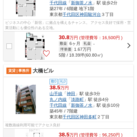
千代田線
「
新御茶ノ水
」駅 徒歩2分
築27年 / 6階建 地下1階
東京都
千代田区
神田駿河台
３丁目
ビジネスの中心「新宿」に拠点を構えるチャンス。 アクセス良好で採用・営
業活動にも優位性のある立地。
30.8
万
円
(管理費等：16,500円 )
6ヶ月
敷金
礼金
-
1.67
万円
坪単価
5階 / 18.39坪(60.80㎡)
大橋ビル
賃貸 | 事務所
敷0
礼0
38.5
万円
山手線
「
神田
」駅 徒歩3分
丸ノ内線
「
淡路町
」駅 徒歩4分
千代田線
「
新御茶ノ水
」駅 徒歩10分
築45年 / 7階建
東京都
千代田区
神田多町
２丁目
複数路線利用可能でアクセス良好
38.5
万
円
(管理費等：96,250円 )