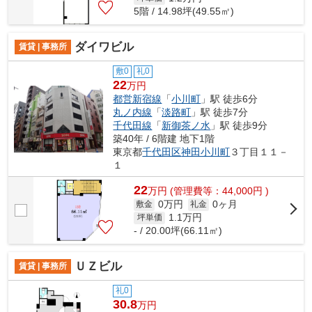
5階 / 14.98坪(49.55㎡)
ダイワビル
賃貸 | 事務所
敷0
礼0
22
万円
都営新宿線
「
小川町
」駅 徒歩6分
丸ノ内線
「
淡路町
」駅 徒歩7分
千代田線
「
新御茶ノ水
」駅 徒歩9分
築40年 / 6階建 地下1階
東京都
千代田区
神田小川町
３丁目１１－
１
22
万
円
(管理費等：44,000円 )
0万円
0ヶ月
敷金
礼金
1.1
万円
坪単価
- / 20.00坪(66.11㎡)
ＵＺビル
賃貸 | 事務所
礼0
30.8
万円