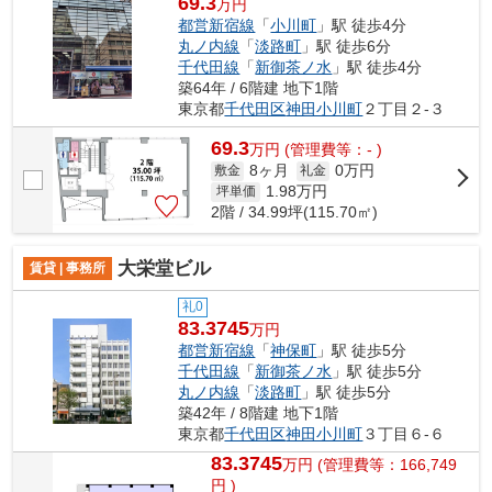
69.3
万円
都営新宿線
「
小川町
」駅 徒歩4分
丸ノ内線
「
淡路町
」駅 徒歩6分
千代田線
「
新御茶ノ水
」駅 徒歩4分
築64年 / 6階建 地下1階
東京都
千代田区
神田小川町
２丁目２-３
69.3
万
円
(管理費等：- )
8ヶ月
0万円
敷金
礼金
1.98
万円
坪単価
2階 / 34.99坪(115.70㎡)
大栄堂ビル
賃貸 | 事務所
礼0
83.3745
万円
都営新宿線
「
神保町
」駅 徒歩5分
千代田線
「
新御茶ノ水
」駅 徒歩5分
丸ノ内線
「
淡路町
」駅 徒歩5分
築42年 / 8階建 地下1階
東京都
千代田区
神田小川町
３丁目６-６
83.3745
万
円
(管理費等：166,749
円 )