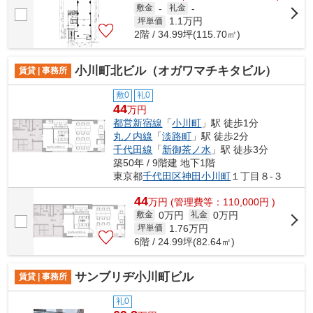
敷金
-
礼金
-
1.1
万円
坪単価
2階 / 34.99坪(115.70㎡)
小川町北ビル（オガワマチキタビル）
賃貸 | 事務所
敷0
礼0
44
万円
都営新宿線
「
小川町
」駅 徒歩1分
丸ノ内線
「
淡路町
」駅 徒歩2分
千代田線
「
新御茶ノ水
」駅 徒歩3分
築50年 / 9階建 地下1階
東京都
千代田区
神田小川町
１丁目８-３
44
万
円
(管理費等：110,000円 )
0万円
0万円
敷金
礼金
1.76
万円
坪単価
6階 / 24.99坪(82.64㎡)
サンブリヂ小川町ビル
賃貸 | 事務所
礼0