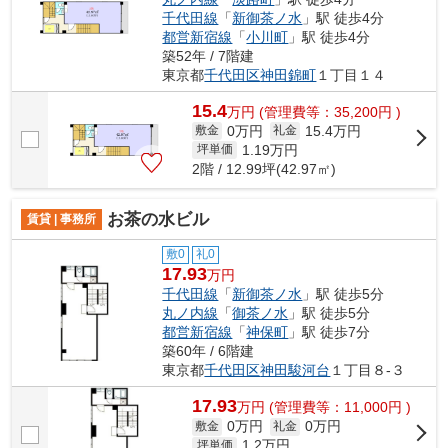
千代田線
「
新御茶ノ水
」駅 徒歩4分
都営新宿線
「
小川町
」駅 徒歩4分
築52年 / 7階建
東京都
千代田区
神田錦町
１丁目１４
15.4
万
円
(管理費等：35,200円 )
0万円
15.4万円
敷金
礼金
1.19
万円
坪単価
2階 / 12.99坪(42.97㎡)
お茶の水ビル
賃貸 | 事務所
敷0
礼0
17.93
万円
千代田線
「
新御茶ノ水
」駅 徒歩5分
丸ノ内線
「
御茶ノ水
」駅 徒歩5分
都営新宿線
「
神保町
」駅 徒歩7分
築60年 / 6階建
東京都
千代田区
神田駿河台
１丁目８-３
17.93
万
円
(管理費等：11,000円 )
0万円
0万円
敷金
礼金
1.2
万円
坪単価