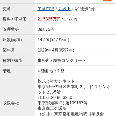
交通
半蔵門線
「
九段下
」駅 徒歩4分
賃料 / 坪単価
21.5325万円
/ 1.49万円
管理費等
39,875円
坪数(面積)
14.49坪(47.93㎡)
築年月
1929年 4月(築97年)
種別 / 構造
事務所 / 鉄筋コンクリート
階建
4階建 地下1階
株式会社サンネット
東京都千代田区岩本町３丁目4-1 サンネ
ットビル5階
TEL:0120-86-3210
取扱会社
東京都知事 (1) 第109167号
東京商工会議所
（公社）東京都宅地建物取引業協会