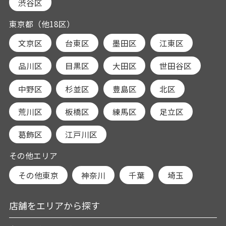
渋谷区
東京都（他18区）
文京区
台東区
墨田区
江東区
品川区
目黒区
大田区
世田谷区
中野区
杉並区
豊島区
北区
荒川区
板橋区
練馬区
足立区
葛飾区
江戸川区
その他エリア
その他東京
神奈川
千葉
埼玉
店舗をエリアから探す