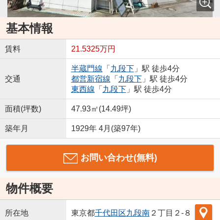
基本情報
賃料
21.5325万円
半蔵門線
「
九段下
」駅 徒歩4分
交通
都営新宿線
「
九段下
」駅 徒歩4分
東西線
「
九段下
」駅 徒歩4分
面積(坪数)
47.93㎡(14.49坪)
築年月
1929年 4月(築97年)
お問い合わせ(無料)
物件概要
所在地
東京都
千代田区
九段南
２丁目２-８