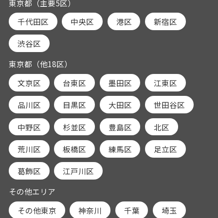
東京都（主要5区）
千代田区
中央区
港区
新宿区
渋谷区
東京都（他18区）
文京区
台東区
墨田区
江東区
品川区
目黒区
大田区
世田谷区
中野区
杉並区
豊島区
北区
荒川区
板橋区
練馬区
足立区
葛飾区
江戸川区
その他エリア
その他東京
神奈川
千葉
埼玉