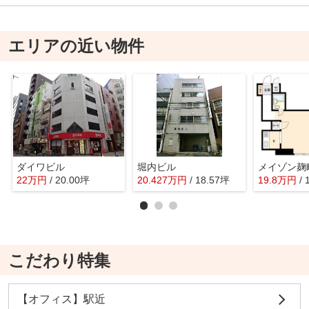
エリアの近い物件
ダイワビル
堀内ビル
メイゾン麹
22
万
円
/ 20.00坪
20.427
万
円
/ 18.57坪
19.8
万
円
/
こだわり特集
【オフィス】駅近