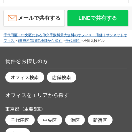
メールで共有する
LINEで共有する
千代田区・中央区にある仲介手数料最大無料のオフィス・店舗｜サンネットオ
フィス
>
(事務所(賃貸))地域から探す
>
千代田区
>
松岡九段ビル
物件をお探しの方
オフィス検索
店舗検索
オフィスをエリアから探す
東京都（主要5区）
千代田区
中央区
港区
新宿区