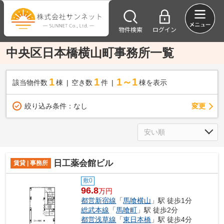
物件検索
ログイン
中央区日本橋横山町事務所一覧
1
1
1～1
該当物件数
棟
空き数
件
棟を表示
変更
絞り込み条件：
なし
日工薬会館ビル
賃貸 | 事務所
敷0
96.8
万円
都営新宿線
「
馬喰横山
」駅 徒歩1分
総武本線
「
馬喰町
」駅 徒歩2分
都営浅草線
「
東日本橋
」駅 徒歩4分