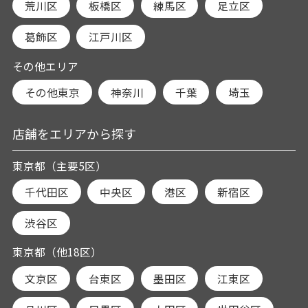
荒川区
板橋区
練馬区
足立区
葛飾区
江戸川区
その他エリア
その他東京
神奈川
千葉
埼玉
店舗をエリアから探す
東京都（主要5区）
千代田区
中央区
港区
新宿区
渋谷区
東京都（他18区）
文京区
台東区
墨田区
江東区