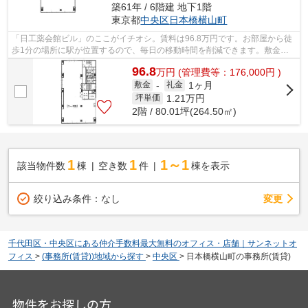
築61年 / 6階建 地下1階
東京都
中央区
日本橋横山町
「日工薬会館ビル」のここがイチオシ。賃料は96.8万円です。お部屋から徒
歩1分の場所に駅が位置するので、毎日の移動時間を削減できます。敷金不
要なので、初期費用削減につながります...
96.8
万
円
(管理費等：176,000円 )
1ヶ月
敷金
-
礼金
1.21
万円
坪単価
2階 / 80.01坪(264.50㎡)
1
1
1～1
該当物件数
棟
空き数
件
棟を表示
変更
絞り込み条件：
なし
千代田区・中央区にある仲介手数料最大無料のオフィス・店舗｜サンネットオ
フィス
>
(事務所(賃貸))地域から探す
>
中央区
>
日本橋横山町の事務所(賃貸)
物件をお探しの方