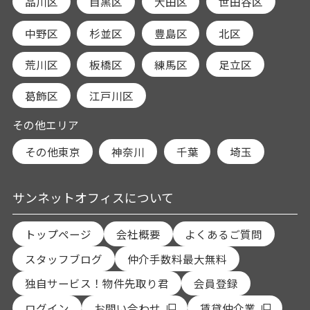
品川区
目黒区
大田区
世田谷区
中野区
杉並区
豊島区
北区
荒川区
板橋区
練馬区
足立区
葛飾区
江戸川区
その他エリア
その他東京
神奈川
千葉
埼玉
サンネットオフィスについて
トップページ
会社概要
よくあるご質問
スタッフブログ
仲介手数料最大無料
独自サービス！物件先取り君
会員登録
ログイン
お問い合わせ
賃貸仲介業