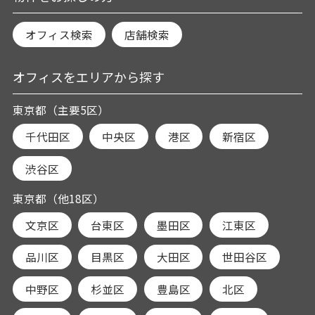
オフィス検索
店舗検索
オフィスをエリアから探す
東京都（主要5区）
千代田区
中央区
港区
新宿区
渋谷区
東京都（他18区）
文京区
台東区
墨田区
江東区
品川区
目黒区
大田区
世田谷区
中野区
杉並区
豊島区
北区