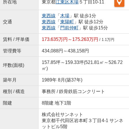
所在地
東京都
江東区
木場
５丁目10-11
東西線
「
木場
」駅 徒歩1分
交通
東西線
「
東陽町
」駅 徒歩12分
東西線
「
門前仲町
」駅 徒歩15分
賃料 / 坪単価
173.635万円～175.263万円
/ 1.1万円
管理費等
434,088円～438,158円
157.85坪～159.33坪(521.81㎡～526.72
坪数(面積)
㎡)
築年月
1989年 8月(築37年)
種別 / 構造
事務所 / 鉄骨鉄筋コンクリート
階建
8階建 地下1階
株式会社サンネット
東京都千代田区岩本町３丁目4-1 サンネ
ットビル5階