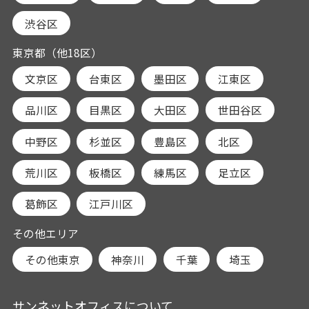
渋谷区
東京都（他18区）
文京区
台東区
墨田区
江東区
品川区
目黒区
大田区
世田谷区
中野区
杉並区
豊島区
北区
荒川区
板橋区
練馬区
足立区
葛飾区
江戸川区
その他エリア
その他東京
神奈川
千葉
埼玉
サンネットオフィスについて