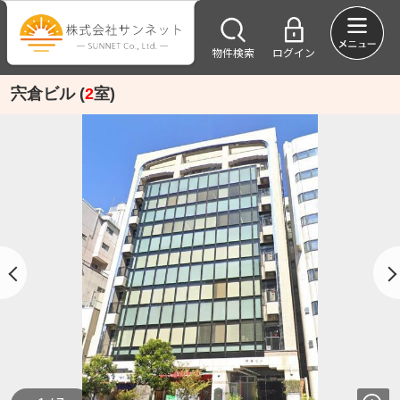
物件検索
ログイン
宍倉ビル (
2
室)