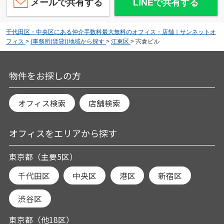
メールで共有する
LINEで共有する
千代田区・中央区にある仲介手数料最大無料のオフィス・店舗｜サンネットオ
フィス
>
(事務所(賃貸))地域から探す
>
江東区
>
宍倉ビル
物件をお探しの方
オフィス検索
店舗検索
オフィスをエリアから探す
東京都（主要5区）
千代田区
中央区
港区
新宿区
渋谷区
東京都（他18区）