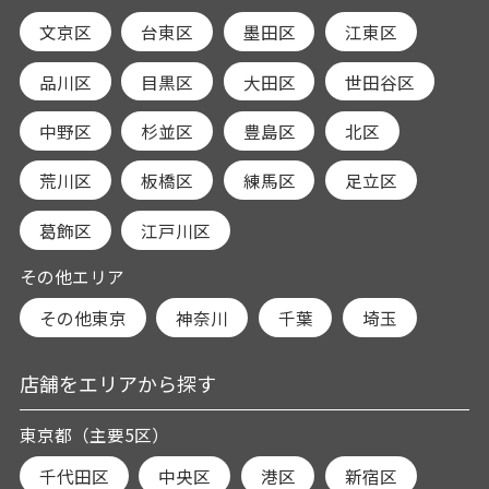
文京区
台東区
墨田区
江東区
品川区
目黒区
大田区
世田谷区
中野区
杉並区
豊島区
北区
荒川区
板橋区
練馬区
足立区
葛飾区
江戸川区
その他エリア
その他東京
神奈川
千葉
埼玉
店舗をエリアから探す
東京都（主要5区）
千代田区
中央区
港区
新宿区