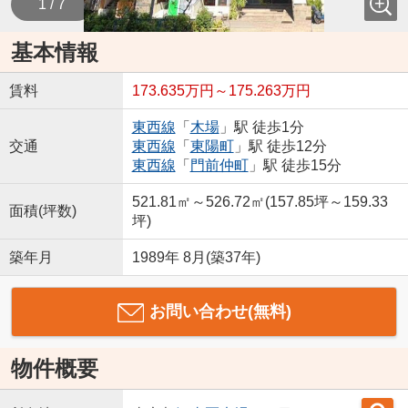
1 / 7
基本情報
賃料
173.635万円～175.263万円
東西線
「
木場
」駅 徒歩1分
交通
東西線
「
東陽町
」駅 徒歩12分
東西線
「
門前仲町
」駅 徒歩15分
521.81㎡～526.72㎡(157.85坪～159.33
面積(坪数)
坪)
築年月
1989年 8月(築37年)
お問い合わせ(無料)
物件概要