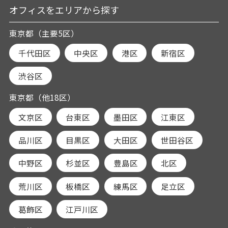
オフィスをエリアから探す
東京都（主要5区）
千代田区
中央区
港区
新宿区
渋谷区
東京都（他18区）
文京区
台東区
墨田区
江東区
品川区
目黒区
大田区
世田谷区
中野区
杉並区
豊島区
北区
荒川区
板橋区
練馬区
足立区
葛飾区
江戸川区