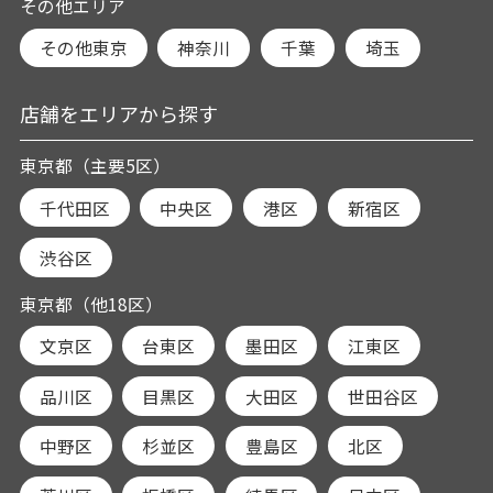
その他エリア
その他東京
神奈川
千葉
埼玉
店舗をエリアから探す
東京都（主要5区）
千代田区
中央区
港区
新宿区
渋谷区
東京都（他18区）
文京区
台東区
墨田区
江東区
品川区
目黒区
大田区
世田谷区
中野区
杉並区
豊島区
北区