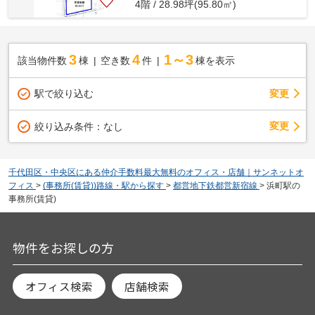
4階 / 28.98坪(95.80㎡)
3
4
1～3
該当物件数
棟
空き数
件
棟を表示
駅で絞り込む
変更
変更
絞り込み条件：
なし
千代田区・中央区にある仲介手数料最大無料のオフィス・店舗｜サンネットオ
フィス
>
(事務所(賃貸))路線・駅から探す
>
都営地下鉄都営新宿線
>
浜町駅の
事務所(賃貸)
物件をお探しの方
オフィス検索
店舗検索