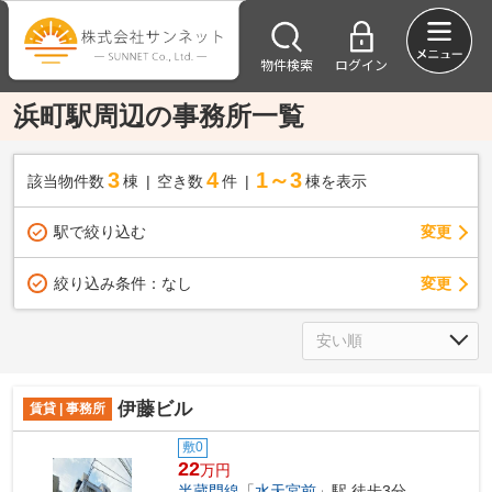
物件検索
ログイン
浜町駅周辺の事務所一覧
3
4
1～3
該当物件数
棟
空き数
件
棟を表示
駅で絞り込む
変更
変更
絞り込み条件：
なし
伊藤ビル
賃貸 | 事務所
敷0
22
万円
半蔵門線
「
水天宮前
」駅 徒歩3分