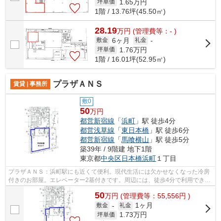
1.65
万円
坪単価
1階 / 13.76坪(45.50㎡)
28.19
万
円
(管理費等：- )
6ヶ月
敷金
礼金
-
1.76
万円
坪単価
1階 / 16.01坪(52.95㎡)
プラザＡＮＳ
賃貸 | 事務所
敷0
50
万円
都営新宿線
「
浜町
」駅 徒歩4分
都営浅草線
「
東日本橋
」駅 徒歩6分
都営新宿線
「
馬喰横山
」駅 徒歩5分
築39年 / 9階建 地下1階
東京都
中央区
日本橋浜町
１丁目
プラザＡＮＳ：浜町駅にも近くて便利。現代生活には欠かせなくなった冷房
付きのお部屋。エレベーター2基付きです。周辺には、徒歩4分で利用できる
駅があります。初期費用として礼金1ヵ...
50
万
円
(管理費等：55,556円 )
1ヶ月
敷金
-
礼金
1.73
万円
坪単価