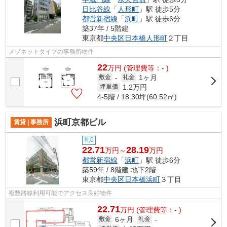
日比谷線
「
人形町
」駅 徒歩5分
都営新宿線
「
浜町
」駅 徒歩6分
築37年 / 5階建
東京都
中央区
日本橋人形町
２丁目
メゾネットタイプの事務所物件
22
万
円
(管理費等：- )
1ヶ月
敷金
-
礼金
1.2
万円
坪単価
4-5階 / 18.30坪(60.52㎡)
浜町京都ビル
賃貸 | 事務所
礼0
22.71
28.19
万円～
万円
都営新宿線
「
浜町
」駅 徒歩6分
築59年 / 8階建 地下2階
東京都
中央区
日本橋浜町
３丁目
複数路線利用可能でアクセス良好物件
22.71
万
円
(管理費等：- )
6ヶ月
敷金
礼金
-