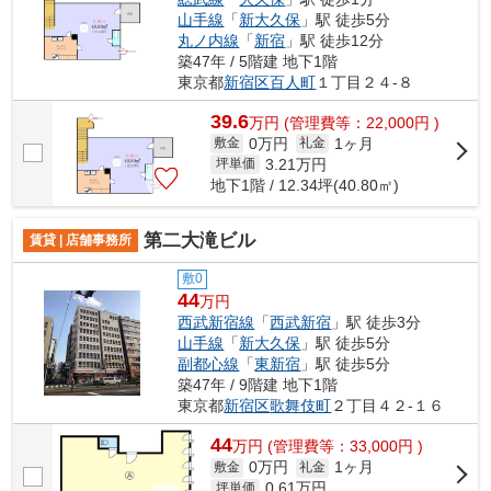
山手線
「
新大久保
」駅 徒歩5分
丸ノ内線
「
新宿
」駅 徒歩12分
築47年 / 5階建 地下1階
東京都
新宿区
百人町
１丁目２４-８
39.6
万
円
(管理費等：22,000円 )
0万円
1ヶ月
敷金
礼金
3.21
万円
坪単価
地下1階 / 12.34坪(40.80㎡)
第二大滝ビル
賃貸 | 店舗事務所
敷0
44
万円
西武新宿線
「
西武新宿
」駅 徒歩3分
山手線
「
新大久保
」駅 徒歩5分
副都心線
「
東新宿
」駅 徒歩5分
築47年 / 9階建 地下1階
東京都
新宿区
歌舞伎町
２丁目４２-１６
44
万
円
(管理費等：33,000円 )
0万円
1ヶ月
敷金
礼金
0.61
万円
坪単価