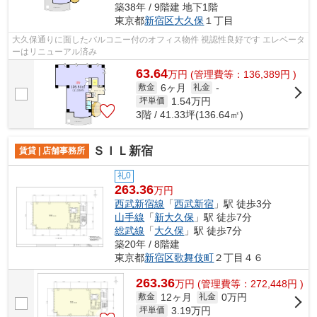
築38年 / 9階建 地下1階
東京都
新宿区
大久保
１丁目
大久保通りに面したバルコニー付のオフィス物件 視認性良好です エレベータ
ーはリニューアル済み
63.64
万
円
(管理費等：136,389円 )
6ヶ月
敷金
礼金
-
1.54
万円
坪単価
3階 / 41.33坪(136.64㎡)
ＳＩＬ新宿
賃貸 | 店舗事務所
礼0
263.36
万円
西武新宿線
「
西武新宿
」駅 徒歩3分
山手線
「
新大久保
」駅 徒歩7分
総武線
「
大久保
」駅 徒歩7分
築20年 / 8階建
東京都
新宿区
歌舞伎町
２丁目４６
263.36
万
円
(管理費等：272,448円 )
12ヶ月
0万円
敷金
礼金
3.19
万円
坪単価