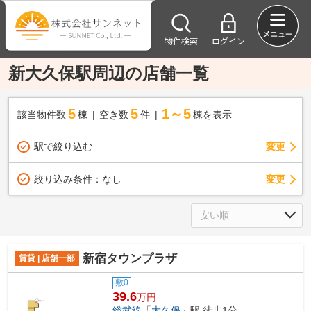
物件検索
ログイン
新大久保駅周辺の店舗一覧
5
5
1～5
該当物件数
棟
空き数
件
棟を表示
駅で絞り込む
変更
変更
絞り込み条件：
なし
新宿タウンプラザ
賃貸 | 店舗一部
敷0
39.6
万円
総武線
「
大久保
」駅 徒歩1分