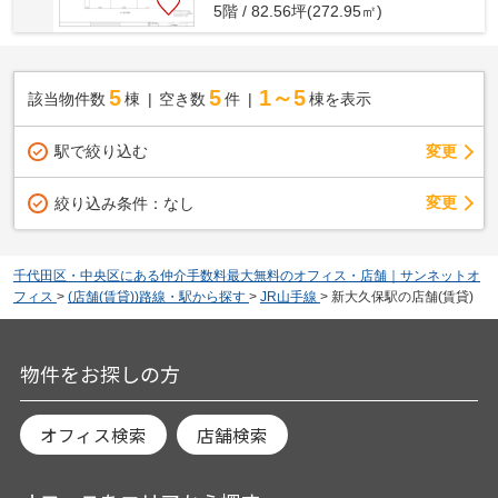
5階 / 82.56坪(272.95㎡)
5
5
1～5
該当物件数
棟
空き数
件
棟を表示
駅で絞り込む
変更
変更
絞り込み条件：
なし
千代田区・中央区にある仲介手数料最大無料のオフィス・店舗｜サンネットオ
フィス
>
(店舗(賃貸))路線・駅から探す
>
JR山手線
>
新大久保駅の店舗(賃貸)
物件をお探しの方
オフィス検索
店舗検索