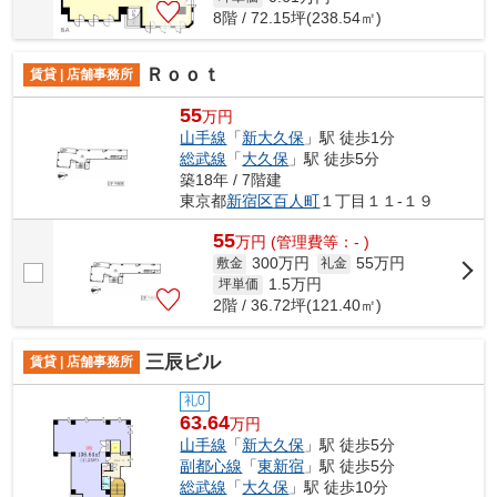
8階 / 72.15坪(238.54㎡)
Ｒｏｏｔ
賃貸 | 店舗事務所
55
万円
山手線
「
新大久保
」駅 徒歩1分
総武線
「
大久保
」駅 徒歩5分
築18年 / 7階建
東京都
新宿区
百人町
１丁目１１-１９
55
万
円
(管理費等：- )
300万円
55万円
敷金
礼金
1.5
万円
坪単価
2階 / 36.72坪(121.40㎡)
三辰ビル
賃貸 | 店舗事務所
礼0
63.64
万円
山手線
「
新大久保
」駅 徒歩5分
副都心線
「
東新宿
」駅 徒歩5分
総武線
「
大久保
」駅 徒歩10分