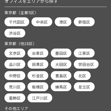
オフィスをエリアから探す
東京都（主要5区）
千代田区
中央区
港区
新宿区
渋谷区
東京都（他18区）
文京区
台東区
墨田区
江東区
品川区
目黒区
大田区
世田谷区
中野区
杉並区
豊島区
北区
荒川区
板橋区
練馬区
足立区
葛飾区
江戸川区
その他エリア