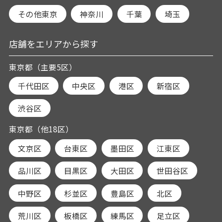
その他東京
神奈川
千葉
埼玉
店舗をエリアから探す
東京都（主要5区）
千代田区
中央区
港区
新宿区
渋谷区
東京都（他18区）
文京区
台東区
墨田区
江東区
品川区
目黒区
大田区
世田谷区
中野区
杉並区
豊島区
北区
荒川区
板橋区
練馬区
足立区