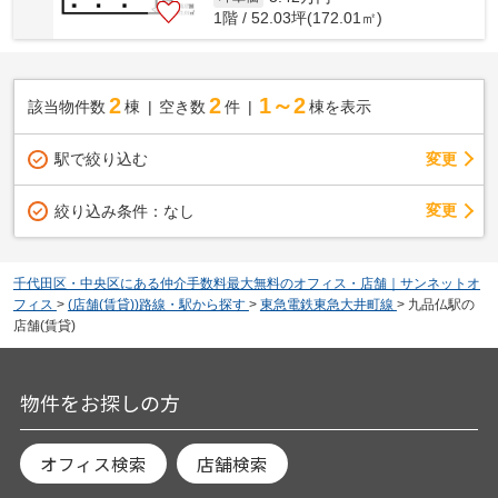
1階 / 52.03坪(172.01㎡)
2
2
1～2
該当物件数
棟
空き数
件
棟を表示
駅で絞り込む
変更
変更
絞り込み条件：
なし
千代田区・中央区にある仲介手数料最大無料のオフィス・店舗｜サンネットオ
フィス
>
(店舗(賃貸))路線・駅から探す
>
東急電鉄東急大井町線
>
九品仏駅の
店舗(賃貸)
物件をお探しの方
オフィス検索
店舗検索