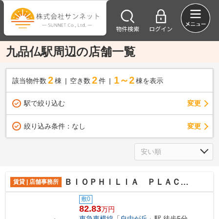
物件検索
ログイン
九品仏駅周辺の店舗一覧
2
2
1～2
該当物件数
棟
空き数
件
棟を表示
駅で絞り込む
変更
変更
絞り込み条件：
なし
ＢＩＯＰＨＩＬＩＡ ＰＬＡＣＥ ＪＩＹＵＧＡＯＫＡ／旧ザフロント
賃貸 | 店舗事務所
敷0
82.83
万円
東急東横線
「
自由が丘
」駅 徒歩5分