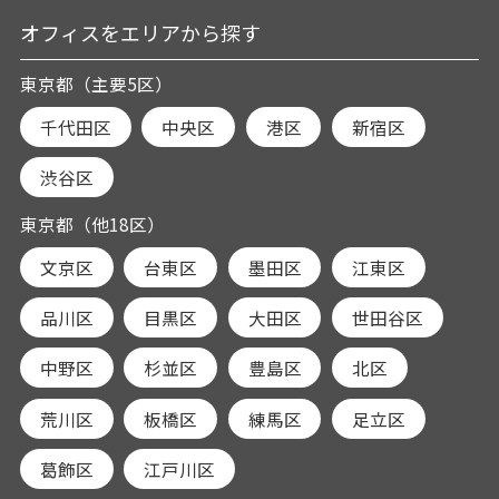
オフィスをエリアから探す
東京都（主要5区）
千代田区
中央区
港区
新宿区
渋谷区
東京都（他18区）
文京区
台東区
墨田区
江東区
品川区
目黒区
大田区
世田谷区
中野区
杉並区
豊島区
北区
荒川区
板橋区
練馬区
足立区
葛飾区
江戸川区