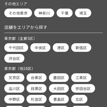
その他エリア
その他東京
神奈川
千葉
埼玉
店舗をエリアから探す
東京都（主要5区）
千代田区
中央区
港区
新宿区
渋谷区
東京都（他18区）
文京区
台東区
墨田区
江東区
品川区
目黒区
大田区
世田谷区
中野区
杉並区
豊島区
北区