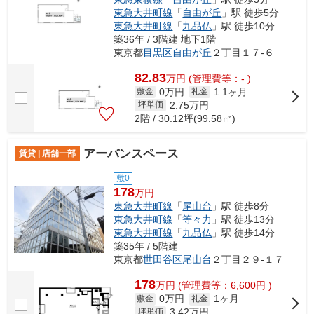
東急大井町線
「
自由が丘
」駅 徒歩5分
東急大井町線
「
九品仏
」駅 徒歩10分
築36年 / 3階建 地下1階
東京都
目黒区
自由が丘
２丁目１７-６
82.83
万
円
(管理費等：- )
0万円
1.1ヶ月
敷金
礼金
2.75
万円
坪単価
2階 / 30.12坪(99.58㎡)
アーバンスペース
賃貸 | 店舗一部
敷0
178
万円
東急大井町線
「
尾山台
」駅 徒歩8分
東急大井町線
「
等々力
」駅 徒歩13分
東急大井町線
「
九品仏
」駅 徒歩14分
築35年 / 5階建
東京都
世田谷区
尾山台
２丁目２９-１７
178
万
円
(管理費等：6,600円 )
0万円
1ヶ月
敷金
礼金
3.42
万円
坪単価