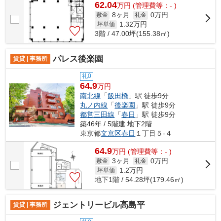
62.04
万
円
(管理費等：- )
8ヶ月
0万円
敷金
礼金
1.32
万円
坪単価
3階 / 47.00坪(155.38㎡)
パレス後楽園
賃貸 | 事務所
礼0
64.9
万円
南北線
「
飯田橋
」駅 徒歩9分
丸ノ内線
「
後楽園
」駅 徒歩9分
都営三田線
「
春日
」駅 徒歩9分
築46年 / 5階建 地下2階
東京都
文京区
春日
１丁目５-４
64.9
万
円
(管理費等：- )
3ヶ月
0万円
敷金
礼金
1.2
万円
坪単価
地下1階 / 54.28坪(179.46㎡)
ジェントリービル高島平
賃貸 | 事務所