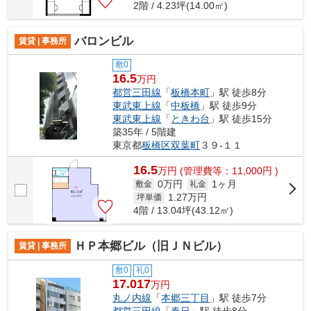
2階 / 4.23坪(14.00㎡)
バロンビル
賃貸 | 事務所
敷0
16.5
万円
都営三田線
「
板橋本町
」駅 徒歩8分
東武東上線
「
中板橋
」駅 徒歩9分
東武東上線
「
ときわ台
」駅 徒歩15分
築35年 / 5階建
東京都
板橋区
双葉町
３９-１１
16.5
万
円
(管理費等：11,000円 )
0万円
1ヶ月
敷金
礼金
1.27
万円
坪単価
4階 / 13.04坪(43.12㎡)
ＨＰ本郷ビル（旧ＪＮビル）
賃貸 | 事務所
敷0
礼0
17.017
万円
丸ノ内線
「
本郷三丁目
」駅 徒歩7分