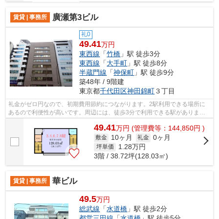
廣瀬第3ビル
賃貸 | 事務所
礼0
49.41
万円
東西線
「
竹橋
」駅 徒歩3分
東西線
「
大手町
」駅 徒歩8分
半蔵門線
「
神保町
」駅 徒歩9分
築48年 / 9階建
東京都
千代田区
神田錦町
３丁目
礼金がゼロ円なので、初期費用節約につながります。2駅利用できる場所に
あるので利便性が高いです。周辺には、徒歩3分で利用できる駅がありま
す。需要性の高い、礼金不要の快適空間を...
49.41
万
円
(管理費等：144,850円 )
10ヶ月
0ヶ月
敷金
礼金
1.28
万円
坪単価
3階 / 38.72坪(128.03㎡)
華ビル
賃貸 | 事務所
49.5
万円
総武線
「
水道橋
」駅 徒歩2分
都営三田線
「
水道橋
」駅 徒歩5分