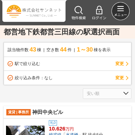
物件検索
ログイン
都営地下鉄都営三田線の駅選択画面
43
44
1～30
該当物件数
棟
空き数
件
棟を表示
駅で絞り込む
変更
変更
絞り込み条件：
なし
神田中央ビル
賃貸 | 事務所
礼0
10.626
万円
総武線
「
水道橋
」駅 徒歩5分