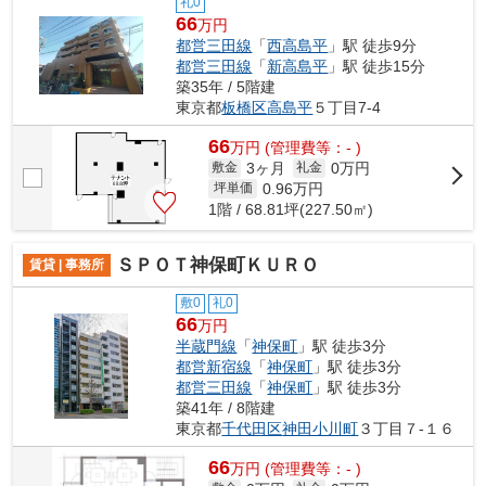
礼0
66
万円
都営三田線
「
西高島平
」駅 徒歩9分
都営三田線
「
新高島平
」駅 徒歩15分
築35年 / 5階建
東京都
板橋区
高島平
５丁目7-4
66
万
円
(管理費等：- )
3ヶ月
0万円
敷金
礼金
0.96
万円
坪単価
1階 / 68.81坪(227.50㎡)
ＳＰＯＴ神保町ＫＵＲＯ
賃貸 | 事務所
敷0
礼0
66
万円
半蔵門線
「
神保町
」駅 徒歩3分
都営新宿線
「
神保町
」駅 徒歩3分
都営三田線
「
神保町
」駅 徒歩3分
築41年 / 8階建
東京都
千代田区
神田小川町
３丁目７-１６
66
万
円
(管理費等：- )