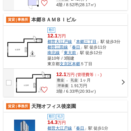
4階 / 8.52坪(28.17㎡)
本郷ＢＡＭＢＩビル
賃貸 | 事務所
敷0
12.1
万円
都営大江戸線
「
本郷三丁目
」駅 徒歩3分
都営三田線
「
春日
」駅 徒歩11分
南北線
「
東大前
」駅 徒歩12分
築10年 / 3階建
東京都
文京区
本郷
５丁目
12.1
万
円
(管理費等：- )
1ヶ月
敷金
-
礼金
1.91
万円
坪単価
3階 / 6.33坪(20.93㎡)
天翔オフィス後楽園
賃貸 | 事務所
敷0
礼0
14.3
万円
都営大江戸線
「
春日
」駅 徒歩1分