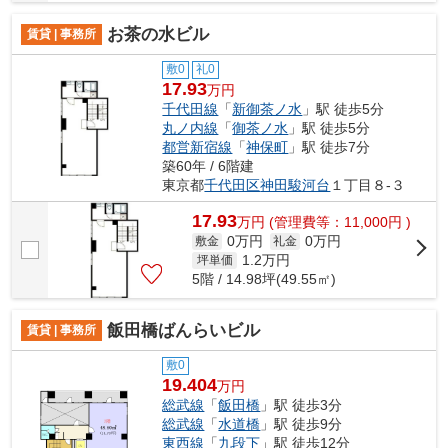
お茶の水ビル
賃貸 | 事務所
敷0
礼0
17.93
万円
千代田線
「
新御茶ノ水
」駅 徒歩5分
丸ノ内線
「
御茶ノ水
」駅 徒歩5分
都営新宿線
「
神保町
」駅 徒歩7分
築60年 / 6階建
東京都
千代田区
神田駿河台
１丁目８-３
17.93
万
円
(管理費等：11,000円 )
0万円
0万円
敷金
礼金
1.2
万円
坪単価
5階 / 14.98坪(49.55㎡)
飯田橋ばんらいビル
賃貸 | 事務所
敷0
19.404
万円
総武線
「
飯田橋
」駅 徒歩3分
総武線
「
水道橋
」駅 徒歩9分
東西線
「
九段下
」駅 徒歩12分