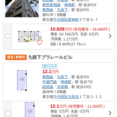
都営新宿線
「
神保町
」駅 徒歩5分
東西線
「
九段下
」駅 徒歩9分
築51年 / 9階建
東京都
千代田区
西神田
２丁目５-７
10.626
万
円
(管理費等：18,480円 )
63.756万円
0万円
敷金
礼金
1.27
万円
坪単価
3階 / 8.40坪(27.78㎡)
九段下プラレールビル
賃貸 | 事務所
敷0
礼0
12.1
万円
東西線
「
九段下
」駅 徒歩3分
半蔵門線
「
神保町
」駅 徒歩7分
総武線
「
水道橋
」駅 徒歩10分
築48年 / 6階建
東京都
千代田区
九段北
１丁目２-１２
12.1
万
円
(管理費等：11,000円 )
0万円
0万円
敷金
礼金
1.42
万円
坪単価