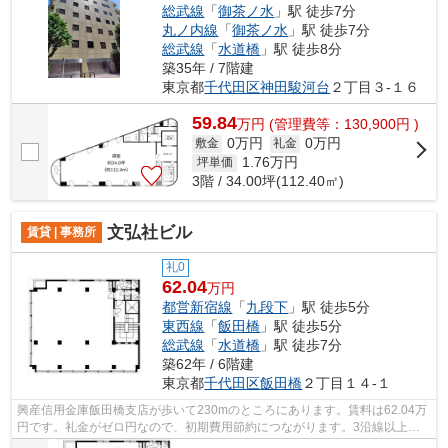
総武線
「
御茶ノ水
」駅 徒歩7分
丸ノ内線
「
御茶ノ水
」駅 徒歩7分
総武線
「
水道橋
」駅 徒歩8分
築35年 / 7階建
東京都
千代田区
神田駿河台
２丁目３-１６
59.84
万
円
(管理費等：130,900円 )
0万円
0万円
敷金
礼金
1.76
万円
坪単価
3階 / 34.00坪(112.40㎡)
文弘社ビル
賃貸 | 事務所
礼0
62.04
万円
都営新宿線
「
九段下
」駅 徒歩5分
東西線
「
飯田橋
」駅 徒歩5分
総武線
「
水道橋
」駅 徒歩7分
築62年 / 6階建
東京都
千代田区
飯田橋
２丁目１４-１
興産信用金庫飯田橋支店が歩いて230mのところにあります。賃料は62.04万
円です。礼金がゼロ円なので、初期費用節約につながります。3沿線以上利
用可で、アクセスの良さが魅力の立地で...