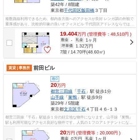
築42年 / 8階建
東京都
千代田区
飯田橋
３丁目
複数路線利用できるため、都内各方面へのアクセスが良好 レンガ調の外観で
重厚感があり、比較的印象の良いオフィスビル 千代田区アドレスならではの
高い利便性と落ち着いたビジネス環...
19.404
万
円
(管理費等：48,510円 )
1ヶ月
敷金
-
礼金
1.32
万円
坪単価
7階 / 14.70坪(48.60㎡)
前田ビル
賃貸 | 事務所
敷0
20
万円
都営三田線
「
千石
」駅 徒歩1分
山手線
「
巣鴨
」駅 徒歩9分
築29年 / 5階建
東京都
文京区
千石
４丁目４６-１３
都営三田線『千石』駅徒歩１分の好立地な物件になります。山手線『巣鴨』
駅も利用可能なアクセス良好な物件です。人気の１フロア１テナントになり
ます。窓が多く採光も良好です。
20
万
円
(管理費等：20,000円 )
0万円
1ヶ月
敷金
礼金