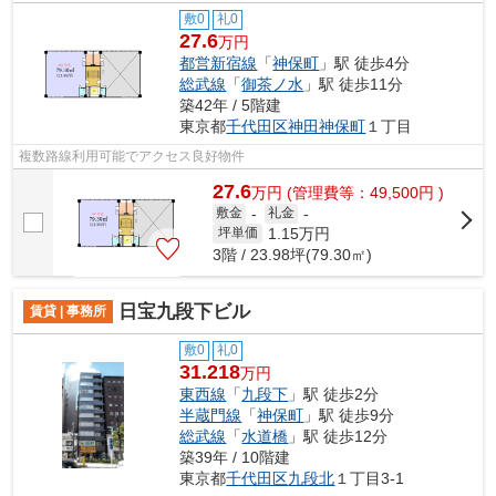
敷0
礼0
27.6
万円
都営新宿線
「
神保町
」駅 徒歩4分
総武線
「
御茶ノ水
」駅 徒歩11分
築42年 / 5階建
東京都
千代田区
神田神保町
１丁目
複数路線利用可能でアクセス良好物件
27.6
万
円
(管理費等：49,500円 )
敷金
-
礼金
-
1.15
万円
坪単価
3階 / 23.98坪(79.30㎡)
日宝九段下ビル
賃貸 | 事務所
敷0
礼0
31.218
万円
東西線
「
九段下
」駅 徒歩2分
半蔵門線
「
神保町
」駅 徒歩9分
総武線
「
水道橋
」駅 徒歩12分
築39年 / 10階建
東京都
千代田区
九段北
１丁目3-1