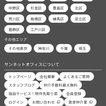
中野区
杉並区
豊島区
北区
荒川区
板橋区
練馬区
足立区
葛飾区
江戸川区
その他エリア
その他東京
神奈川
千葉
埼玉
サンネットオフィスについて
トップページ
会社概要
よくあるご質問
スタッフブログ
仲介手数料最大無料
独自サービス！物件先取り君
会員登録
ログイン
お問い合わせ
賃貸仲介業