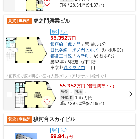
7階 / 28.54坪(94.37㎡)
虎之門興業ビル
賃貸 | 事務所
敷0
礼0
55.352
万円
銀座線
「
虎ノ門
」駅 徒歩1分
日比谷線
「
虎ノ門ヒルズ
」駅 徒歩6分
都営三田線
「
内幸町
」駅 徒歩8分
築63年 / 8階建 地下1階
東京都
港区
虎ノ門
１丁目
３面採光で広々明るい室内 人気の1フロア1テナント物件です
55.352
万
円
(管理費等：- )
敷金
-
礼金
-
1.87
万円
坪単価
3階 / 29.60坪(97.86㎡)
駿河台スカイビル
賃貸 | 事務所
敷0
礼0
59.84
万円