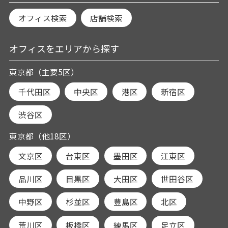
オフィス検索
店舗検索
オフィスをエリアから探す
東京都（主要5区）
千代田区
中央区
港区
新宿区
渋谷区
東京都（他18区）
文京区
台東区
墨田区
江東区
品川区
目黒区
大田区
世田谷区
中野区
杉並区
豊島区
北区
荒川区
板橋区
練馬区
足立区