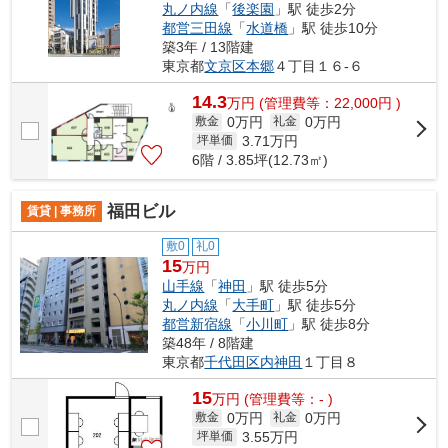
丸ノ内線
「
後楽園
」駅 徒歩2分
都営三田線
「
水道橋
」駅 徒歩10分
築3年 / 13階建
東京都
文京区
本郷
４丁目１６-６
14.3
万
円
(管理費等：22,000円 )
0万円
0万円
敷金
礼金
3.71
万円
坪単価
6階 / 3.85坪(12.73㎡)
福田ビル
賃貸 | 事務所
敷0
礼0
15
万円
山手線
「
神田
」駅 徒歩5分
丸ノ内線
「
大手町
」駅 徒歩5分
都営新宿線
「
小川町
」駅 徒歩8分
築48年 / 8階建
東京都
千代田区
内神田
１丁目８
15
万
円
(管理費等：- )
0万円
0万円
敷金
礼金
3.55
万円
坪単価