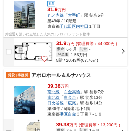
礼0
31.9
万円
丸ノ内線
「
大手町
」駅 徒歩5分
築49年 / 10階建
東京都
千代田区
内神田
１丁目
外堀通り沿いに立地した人気の1フロア1テナント物件
31.9
万
円
(管理費等：44,000円 )
6ヶ月
敷金
礼金
-
1.56
万円
坪単価
5階 / 20.49坪(67.76㎡)
アポロホール＆ルナハウス
賃貸 | 事務所
39.38
万円
南北線
「
白金高輪
」駅 徒歩7分
南北線
「
白金台
」駅 徒歩13分
日比谷線
「
広尾
」駅 徒歩14分
築36年 / 5階建 地下1階
東京都
港区
白金
３丁目７-１８
39.38
万
円
(管理費等：13,200円 )
2ヶ月
1ヶ月
敷金
礼金