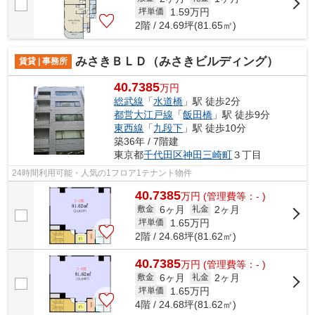
1.59
万円
坪単価
2階 / 24.69坪(81.65㎡)
みさきＢＬＤ（みさきビルディング）
賃貸 | 事務所
40.7385
万円
総武線
「
水道橋
」駅 徒歩2分
都営大江戸線
「
飯田橋
」駅 徒歩9分
東西線
「
九段下
」駅 徒歩10分
築36年 / 7階建
東京都
千代田区
神田三崎町
３丁目
24時間利用可能・人気の1フロア1テナント物件
40.7385
万
円
(管理費等：- )
6ヶ月
2ヶ月
敷金
礼金
1.65
万円
坪単価
2階 / 24.68坪(81.62㎡)
40.7385
万
円
(管理費等：- )
6ヶ月
2ヶ月
敷金
礼金
1.65
万円
坪単価
4階 / 24.68坪(81.62㎡)