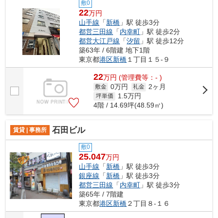
敷0
22
万円
山手線
「
新橋
」駅 徒歩3分
都営三田線
「
内幸町
」駅 徒歩2分
都営大江戸線
「
汐留
」駅 徒歩12分
築63年 / 6階建 地下1階
東京都
港区
新橋
１丁目１５-９
22
万
円
(管理費等：- )
0万円
2ヶ月
敷金
礼金
1.5
万円
坪単価
4階 / 14.69坪(48.59㎡)
石田ビル
賃貸 | 事務所
敷0
25.047
万円
山手線
「
新橋
」駅 徒歩3分
銀座線
「
新橋
」駅 徒歩3分
都営三田線
「
内幸町
」駅 徒歩3分
築65年 / 7階建
東京都
港区
新橋
２丁目８-１６