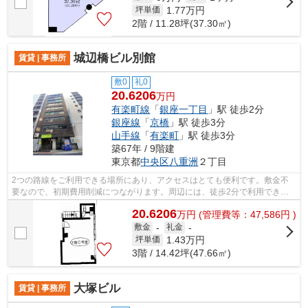
1.77
万円
坪単価
2階 / 11.28坪(37.30㎡)
城辺橋ビル別館
賃貸 | 事務所
敷0
礼0
20.6206
万円
有楽町線
「
銀座一丁目
」駅 徒歩2分
銀座線
「
京橋
」駅 徒歩3分
山手線
「
有楽町
」駅 徒歩3分
築67年 / 9階建
東京都
中央区
八重洲
２丁目
2つの路線をご利用できる場所にあり、アクセスはとても便利です。敷金不
要なので、初期費用削減につながります。周辺には、徒歩2分で利用できる
駅があります。賃料は20.6206万円です。...
20.6206
万
円
(管理費等：47,586円 )
敷金
-
礼金
-
1.43
万円
坪単価
3階 / 14.42坪(47.66㎡)
大塚ビル
賃貸 | 事務所