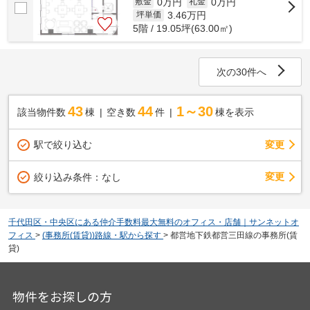
0万円
0万円
敷金
礼金
3.46
万円
坪単価
5階 / 19.05坪(63.00㎡)
次の30件へ
43
44
1～30
該当物件数
棟
空き数
件
棟を表示
駅で絞り込む
変更
変更
絞り込み条件：
なし
千代田区・中央区にある仲介手数料最大無料のオフィス・店舗｜サンネットオ
フィス
>
(事務所(賃貸))路線・駅から探す
>
都営地下鉄都営三田線の事務所(賃
貸)
物件をお探しの方