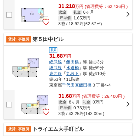
31.218
万
円
(管理費等：62,436円 )
0ヶ月
敷金
-
礼金
1.65
万円
坪単価
8階 / 18.92坪(62.57㎡)
第５田中ビル
賃貸 | 事務所
礼0
31.68
万円
総武線
「
飯田橋
」駅 徒歩3分
総武線
「
水道橋
」駅 徒歩9分
東西線
「
九段下
」駅 徒歩10分
築53年 / 11階建
東京都
千代田区
飯田橋
３丁目4-4
31.68
万
円
(管理費等：26,400円 )
8ヶ月
0万円
敷金
礼金
0.73
万円
坪単価
3階 / 43.25坪(143.00㎡)
トライエム大手町ビル
賃貸 | 事務所