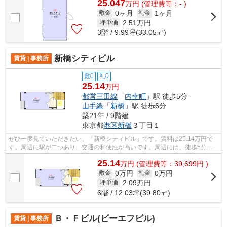
25.047
万
円
(管理費等：- )
0ヶ月
1ヶ月
敷金
礼金
2.51
万円
坪単価
3階 / 9.99坪(33.05㎡)
新橋シティビル
賃貸 | 事務所
敷0
礼0
25.14
万円
都営三田線
「
内幸町
」駅 徒歩5分
山手線
「
新橋
」駅 徒歩6分
築21年 / 9階建
東京都
港区
新橋
３丁目１
ぜひ一度見ていただきたい、「新橋シティビル」です。賃料は25.14万円で
す。周辺に駅が二つあり、交通の利便性が高いです。周辺には、徒歩5分で
利用できる駅があります。
25.14
万
円
(管理費等：39,699円 )
0万円
0万円
敷金
礼金
2.09
万円
坪単価
6階 / 12.03坪(39.80㎡)
Ｂ・Ｆビル(ビーエフビル)
賃貸 | 事務所