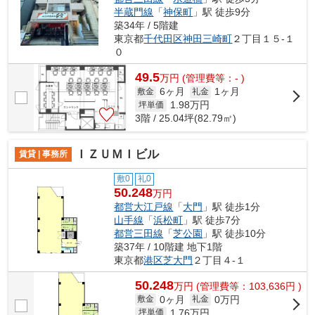
半蔵門線
「
神保町
」駅 徒歩9分
築34年 / 5階建
東京都
千代田区
神田三崎町
２丁目１５-１
０
49.5
万
円
(管理費等：- )
6ヶ月
1ヶ月
敷金
礼金
1.98
万円
坪単価
3階 / 25.04坪(82.79㎡)
ＩＺＵＭＩビル
賃貸 | 事務所
敷0
礼0
50.248
万円
都営大江戸線
「
大門
」駅 徒歩1分
山手線
「
浜松町
」駅 徒歩7分
都営三田線
「
芝公園
」駅 徒歩10分
築37年 / 10階建 地下1階
東京都
港区
芝大門
２丁目４-１
50.248
万
円
(管理費等：103,636円 )
0ヶ月
0万円
敷金
礼金
1.76
万円
坪単価