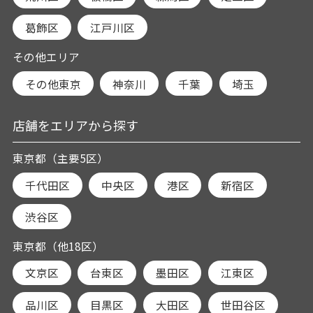
葛飾区
江戸川区
その他エリア
その他東京
神奈川
千葉
埼玉
店舗をエリアから探す
東京都（主要5区）
千代田区
中央区
港区
新宿区
渋谷区
東京都（他18区）
文京区
台東区
墨田区
江東区
品川区
目黒区
大田区
世田谷区