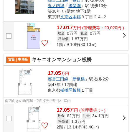
都営三田線
「
春日
」駅 徒歩8分
丸ノ内線
「
後楽園
」駅 徒歩13分
築38年 / 7階建 地下1階
東京都
文京区
本郷
３丁目２４-２
17.017
万
円
(管理費等：20,020円 )
0万円
0万円
敷金
礼金
1.87
万円
坪単価
1階 / 9.10坪(30.10㎡)
キャニオンマンション板橋
賃貸 | 事務所
17.05
万円
都営三田線
「
新板橋
」駅 徒歩2分
築47年 / 12階建
東京都
板橋区
板橋
１丁目
南西向きの角部屋・2面採光で明るい室内
17.05
万
円
(管理費等：- )
62万円
34.1万円
敷金
礼金
1.3
万円
坪単価
2階 / 13.14坪(43.46㎡)