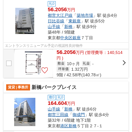
礼0
56.2056
万円
都営大江戸線
「
築地市場
」駅 徒歩4分
日比谷線
「
東銀座
」駅 徒歩5分
山手線
「
新橋
」駅 徒歩9分
築48年 / 9階建
東京都
中央区
銀座
７丁目
エントランスリニューアル予定の視認性良好物件
56.2056
万
円
(管理費等：140,514
円 )
10ヶ月
敷金
礼金
-
1.32
万円
坪単価
9階 / 42.58坪(140.78㎡)
新橋パークプレイス
賃貸 | 事務所
敷0
礼0
164.604
万円
山手線
「
新橋
」駅 徒歩6分
都営三田線
「
御成門
」駅 徒歩4分
築32年 / 6階建 地下1階
東京都
港区
新橋
５丁目２７-１