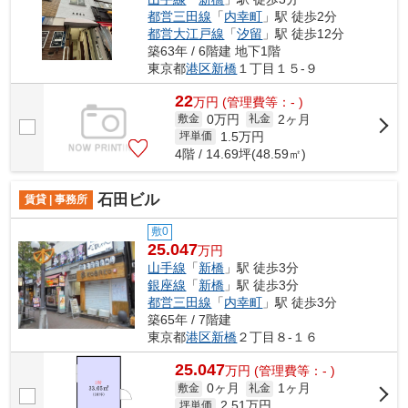
都営三田線
「
内幸町
」駅 徒歩2分
都営大江戸線
「
汐留
」駅 徒歩12分
築63年 / 6階建 地下1階
東京都
港区
新橋
１丁目１５-９
22
万
円
(管理費等：- )
0万円
2ヶ月
敷金
礼金
1.5
万円
坪単価
4階 / 14.69坪(48.59㎡)
石田ビル
賃貸 | 事務所
敷0
25.047
万円
山手線
「
新橋
」駅 徒歩3分
銀座線
「
新橋
」駅 徒歩3分
都営三田線
「
内幸町
」駅 徒歩3分
築65年 / 7階建
東京都
港区
新橋
２丁目８-１６
25.047
万
円
(管理費等：- )
0ヶ月
1ヶ月
敷金
礼金
2.51
万円
坪単価