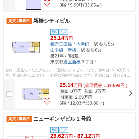
3階 / 9.99坪(33.05㎡)
新橋シティビル
賃貸 | 事務所
敷0
礼0
25.14
万円
都営三田線
「
内幸町
」駅 徒歩5分
山手線
「
新橋
」駅 徒歩6分
築21年 / 9階建
東京都
港区
新橋
３丁目１
ぜひ一度見ていただきたい、「新橋シティビル」です。賃料は25.14万円で
す。周辺に駅が二つあり、交通の利便性が高いです。周辺には、徒歩5分で
利用できる駅があります。
25.14
万
円
(管理費等：39,699円 )
0万円
0万円
敷金
礼金
2.09
万円
坪単価
6階 / 12.03坪(39.80㎡)
ニューギンザビル１号館
賃貸 | 事務所
敷0
礼0
26.62
87.12
万円～
万円