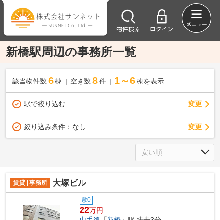
物件検索
ログイン
新橋駅周辺の事務所一覧
6
8
1～6
該当物件数
棟
空き数
件
棟を表示
駅で絞り込む
変更
変更
絞り込み条件：
なし
大塚ビル
賃貸 | 事務所
敷0
22
万円
山手線
「
新橋
」駅 徒歩3分