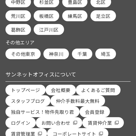
中野区
杉並区
豊島区
北区
荒川区
板橋区
練馬区
足立区
葛飾区
江戸川区
その他エリア
その他東京
神奈川
千葉
埼玉
サンネットオフィスについて
トップページ
会社概要
よくあるご質問
スタッフブログ
仲介手数料最大無料
独自サービス！物件先取り君
会員登録
ログイン
お問い合わせ
賃貸仲介業
賃貸管理業
コーポレートサイト