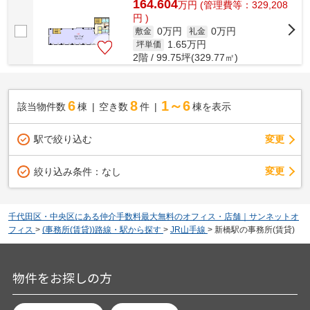
164.604
万
円
(管理費等：329,208
円 )
0万円
0万円
敷金
礼金
1.65
万円
坪単価
2階 / 99.75坪(329.77㎡)
6
8
1～6
該当物件数
棟
空き数
件
棟を表示
駅で絞り込む
変更
変更
絞り込み条件：
なし
千代田区・中央区にある仲介手数料最大無料のオフィス・店舗｜サンネットオ
フィス
>
(事務所(賃貸))路線・駅から探す
>
JR山手線
>
新橋駅の事務所(賃貸)
物件をお探しの方