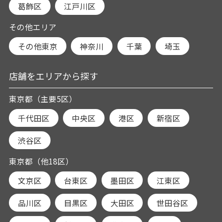
葛飾区
江戸川区
その他エリア
その他東京
神奈川
千葉
埼玉
店舗をエリアから探す
東京都（主要5区）
千代田区
中央区
港区
新宿区
渋谷区
東京都（他18区）
文京区
台東区
墨田区
江東区
品川区
目黒区
大田区
世田谷区