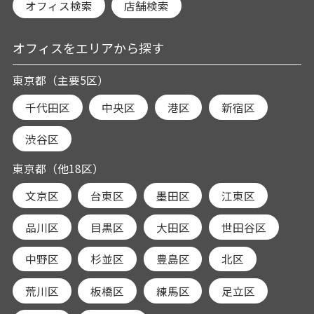
オフィス検索
店舗検索
オフィスをエリアから探す
東京都（主要5区）
千代田区
中央区
港区
新宿区
渋谷区
東京都（他18区）
文京区
台東区
墨田区
江東区
品川区
目黒区
大田区
世田谷区
中野区
杉並区
豊島区
北区
荒川区
板橋区
練馬区
足立区