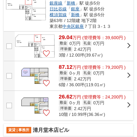
銀座線
「
新橋
」駅 徒歩5分
日比谷線
「
銀座
」駅 徒歩5分
横須賀線
「
新橋
」駅 徒歩5分
築63年 / 12階建 地下2階
東京都
中央区
銀座
７丁目３-１３
29.04
万
円
(管理費等：39,600円 )
0万円
0万円
敷金
礼金
2.42
万円
坪単価
3階 / 12.00坪(39.67㎡)
87.12
万
円
(管理費等：79,200円 )
0ヶ月
0万円
敷金
礼金
2.42
万円
坪単価
6階 / 36.00坪(119.01㎡)
26.62
万
円
(管理費等：24,200円 )
0ヶ月
0万円
敷金
礼金
2.42
万円
坪単価
10階 / 10.99坪(36.36㎡)
清月堂本店ビル
賃貸 | 事務所