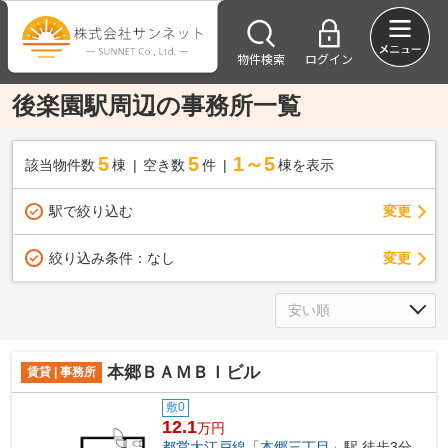
物件検索
ログイン
後楽園駅周辺の事務所一覧
5
5
1～5
該当物件数
棟
空き数
件
棟を表示
駅で絞り込む
変更
変更
絞り込み条件：
なし
本郷ＢＡＭＢＩビル
賃貸 | 事務所
敷0
12.1
万円
都営大江戸線
「
本郷三丁目
」駅 徒歩3分