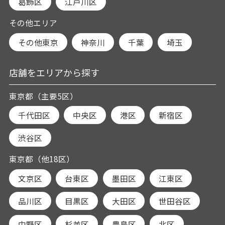
葛飾区
江戸川区
その他エリア
その他東京
神奈川
千葉
埼玉
店舗をエリアから探す
東京都（主要5区）
千代田区
中央区
港区
新宿区
渋谷区
東京都（他18区）
文京区
台東区
墨田区
江東区
品川区
目黒区
大田区
世田谷区
中野区
杉並区
豊島区
北区