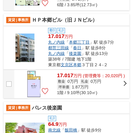
6階 / 3.85坪(12.73㎡)
ＨＰ本郷ビル（旧ＪＮビル）
賃貸 | 事務所
敷0
礼0
17.017
万円
丸ノ内線
「
本郷三丁目
」駅 徒歩7分
都営三田線
「
春日
」駅 徒歩8分
丸ノ内線
「
後楽園
」駅 徒歩13分
築38年 / 7階建 地下1階
東京都
文京区
本郷
３丁目２４-２
17.017
万
円
(管理費等：20,020円 )
0万円
0万円
敷金
礼金
1.87
万円
坪単価
1階 / 9.10坪(30.10㎡)
パレス後楽園
賃貸 | 事務所
礼0
64.9
万円
南北線
「
飯田橋
」駅 徒歩9分