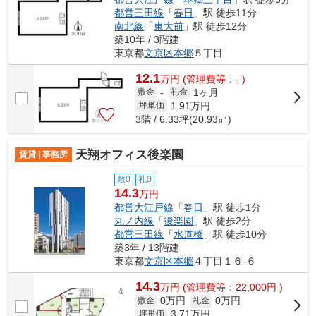
都営三田線
「
春日
」駅 徒歩11分
南北線
「
東大前
」駅 徒歩12分
築10年 / 3階建
東京都
文京区
本郷
５丁目
12.1
万
円
(管理費等：- )
1ヶ月
敷金
-
礼金
1.91
万円
坪単価
3階 / 6.33坪(20.93㎡)
天翔オフィス後楽園
賃貸 | 事務所
敷0
礼0
14.3
万円
都営大江戸線
「
春日
」駅 徒歩1分
丸ノ内線
「
後楽園
」駅 徒歩2分
都営三田線
「
水道橋
」駅 徒歩10分
築3年 / 13階建
東京都
文京区
本郷
４丁目１６-６
14.3
万
円
(管理費等：22,000円 )
0万円
0万円
敷金
礼金
3.71
万円
坪単価