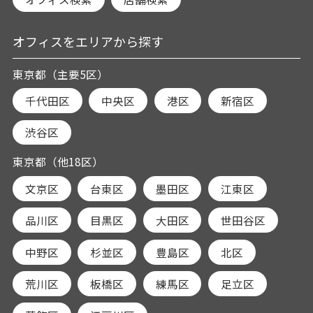
オフィスをエリアから探す
東京都（主要5区）
千代田区
中央区
港区
新宿区
渋谷区
東京都（他18区）
文京区
台東区
墨田区
江東区
品川区
目黒区
大田区
世田谷区
中野区
杉並区
豊島区
北区
荒川区
板橋区
練馬区
足立区