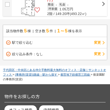
敷金
-
礼金
-
1.05
万円
坪単価
2階 / 149.20坪(493.22㎡)
5
5
1～5
該当物件数
棟
空き数
件
棟を表示
駅で絞り込む
変更
変更
絞り込み条件：
なし
千代田区・中央区にある仲介手数料最大無料のオフィス・店舗｜サンネットオ
フィス
>
(事務所(賃貸))路線・駅から探す
>
都営地下鉄都営三田線
>
後楽園駅
の事務所(賃貸)
物件をお探しの方
オフィス検索
店舗検索