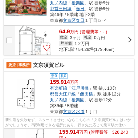
丸ノ内線
「
後楽園
」駅 徒歩9分
都営三田線
「
春日
」駅 徒歩9分
築46年 / 5階建 地下2階
東京都
文京区
春日
１丁目５-４
64.9
万
円
(管理費等：- )
3ヶ月
0万円
敷金
礼金
1.2
万円
坪単価
地下1階 / 54.28坪(179.46㎡)
文京須賀ビル
賃貸 | 事務所
敷0
礼0
155.914
万円
有楽町線
「
江戸川橋
」駅 徒歩10分
都営大江戸線
「
飯田橋
」駅 徒歩12分
丸ノ内線
「
後楽園
」駅 徒歩12分
築39年 / 5階建
東京都
文京区
水道
１丁目
新生活を失敗せず、スタートさせたいならこちらの「文京須賀ビル」はいか
がでしょうか。2駅利用できる場所にあり、行き先に応じて乗車駅の使い分
けができます。室内設備はエアコン2台...
155.914
万
円
(管理費等：328,240
円 )