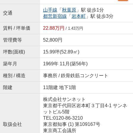
山手線
「
秋葉原
」駅 徒歩1分
交通
都営新宿線
「
岩本町
」駅 徒歩3分
賃料 / 坪単価
22.88万円
/ 1.43万円
管理費等
52,800円
坪数(面積)
15.99坪(52.89㎡)
築年月
1969年 11月(築56年)
種別 / 構造
事務所 / 鉄骨鉄筋コンクリート
階建
11階建 地下1階
株式会社サンネット
東京都千代田区岩本町３丁目4-1 サンネ
ットビル5階
TEL:0120-86-3210
取扱会社
東京都知事 (1) 第109167号
東京商工会議所