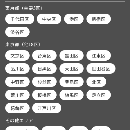
東京都（主要5区）
千代田区
中央区
港区
新宿区
渋谷区
東京都（他18区）
文京区
台東区
墨田区
江東区
品川区
目黒区
大田区
世田谷区
中野区
杉並区
豊島区
北区
荒川区
板橋区
練馬区
足立区
葛飾区
江戸川区
その他エリア