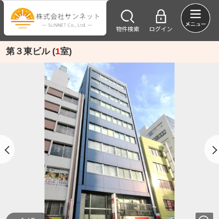
物件検索
ログイン
第３東ビル (
1
室)