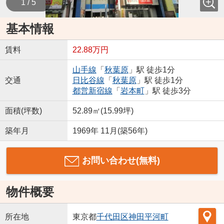
1 / 5
基本情報
賃料
22.88万円
山手線
「
秋葉原
」駅 徒歩1分
交通
日比谷線
「
秋葉原
」駅 徒歩1分
都営新宿線
「
岩本町
」駅 徒歩3分
面積(坪数)
52.89㎡(15.99坪)
築年月
1969年 11月(築56年)
お問い合わせ(無料)
物件概要
所在地
東京都
千代田区
神田平河町