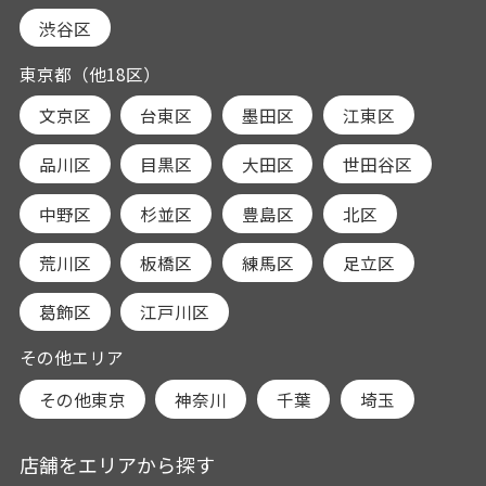
渋谷区
東京都（他18区）
文京区
台東区
墨田区
江東区
品川区
目黒区
大田区
世田谷区
中野区
杉並区
豊島区
北区
荒川区
板橋区
練馬区
足立区
葛飾区
江戸川区
その他エリア
その他東京
神奈川
千葉
埼玉
店舗をエリアから探す