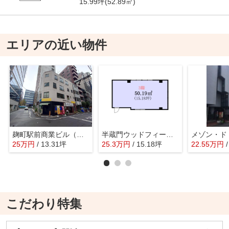
15.99坪(52.89㎡)
エリアの近い物件
麹町駅前商業ビル（旧酒井ビル）
半蔵門ウッドフィールド－１００
メゾン・ド
25
万
円
/ 13.31坪
25.3
万
円
/ 15.18坪
22.55
万
円
こだわり特集