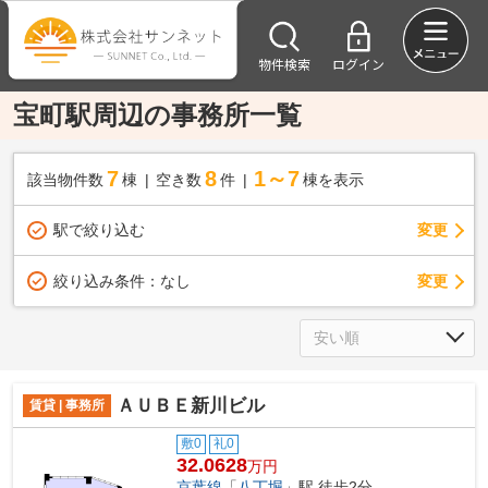
物件検索
ログイン
宝町駅周辺の事務所一覧
7
8
1～7
該当物件数
棟
空き数
件
棟を表示
駅で絞り込む
変更
変更
絞り込み条件：
なし
ＡＵＢＥ新川ビル
賃貸 | 事務所
敷0
礼0
32.0628
万円
京葉線
「
八丁堀
」駅 徒歩2分