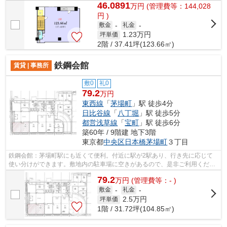
46.0891
万
円
(管理費等：144,028
円 )
敷金
-
礼金
-
1.23
万円
坪単価
2階 / 37.41坪(123.66㎡)
鉄鋼会館
賃貸 | 事務所
敷0
礼0
79.2
万円
東西線
「
茅場町
」駅 徒歩4分
日比谷線
「
八丁堀
」駅 徒歩5分
都営浅草線
「
宝町
」駅 徒歩6分
築60年 / 9階建 地下3階
東京都
中央区
日本橋茅場町
３丁目
鉄鋼会館：茅場町駅にも近くて便利。付近に駅が2駅あり、行き先に応じて
使い分けができます。敷地内の駐車場に空きがあるので、是非ご利用くださ
い。周辺には、徒歩4分で利用できる駅...
79.2
万
円
(管理費等：- )
敷金
-
礼金
-
2.5
万円
坪単価
1階 / 31.72坪(104.85㎡)