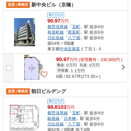
新中央ビル（京橋）
賃貸 | 事務所
敷0
礼0
90.97
万円
都営浅草線
「
宝町
」駅 徒歩4分
有楽町線
「
新富町
」駅 徒歩5分
日比谷線
「
八丁堀
」駅 徒歩6分
築54年 / 9階建
東京都
中央区
新富
１丁目１-５
90.97
万
円
(管理費等：330,800円 )
0万円
0万円
敷金
礼金
1.1
万円
坪単価
6階 / 82.67坪(273.30㎡)
朝日ビルヂング
賃貸 | 事務所
敷0
礼0
98.8103
万円
都営浅草線
「
宝町
」駅 徒歩4分
銀座線
「
日本橋
」駅 徒歩5分
日比谷線
「
八丁堀
」駅 徒歩6分
築62年 / 9階建 地下4階