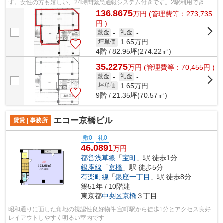
す。女性の方も嬉しい、24時間緊急通報システム付きです。2駅利用できる
場所にあるので利便性が高いです。敷金...
136.8675
万
円
(管理費等：273,735
円 )
敷金
-
礼金
-
1.65
万円
坪単価
4階 / 82.95坪(274.22㎡)
35.2275
万
円
(管理費等：70,455円 )
敷金
-
礼金
-
1.65
万円
坪単価
9階 / 21.35坪(70.57㎡)
エコー京橋ビル
賃貸 | 事務所
敷0
礼0
46.0891
万円
都営浅草線
「
宝町
」駅 徒歩1分
銀座線
「
京橋
」駅 徒歩5分
有楽町線
「
銀座一丁目
」駅 徒歩8分
築51年 / 10階建
東京都
中央区
京橋
３丁目
昭和通りに面した角地の視認性良好物件 宝町駅から徒歩1分とアクセス良好
レイアウトしやすく明るい室内です