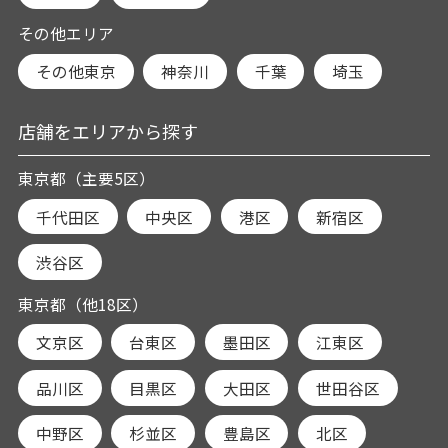
その他エリア
その他東京
神奈川
千葉
埼玉
店舗をエリアから探す
東京都（主要5区）
千代田区
中央区
港区
新宿区
渋谷区
東京都（他18区）
文京区
台東区
墨田区
江東区
品川区
目黒区
大田区
世田谷区
中野区
杉並区
豊島区
北区