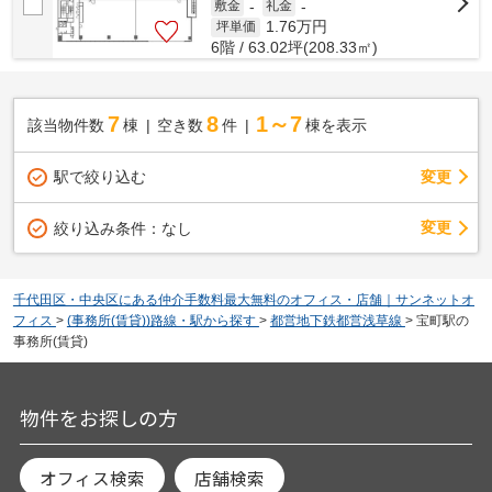
敷金
-
礼金
-
1.76
万円
坪単価
6階 / 63.02坪(208.33㎡)
7
8
1～7
該当物件数
棟
空き数
件
棟を表示
駅で絞り込む
変更
変更
絞り込み条件：
なし
千代田区・中央区にある仲介手数料最大無料のオフィス・店舗｜サンネットオ
フィス
>
(事務所(賃貸))路線・駅から探す
>
都営地下鉄都営浅草線
>
宝町駅の
事務所(賃貸)
物件をお探しの方
オフィス検索
店舗検索