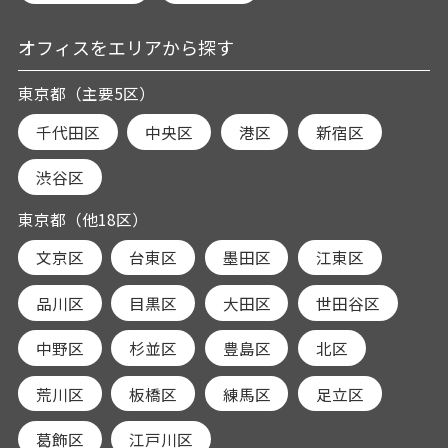
オフィスをエリアから探す
東京都（主要5区）
千代田区
中央区
港区
新宿区
渋谷区
東京都（他18区）
文京区
台東区
墨田区
江東区
品川区
目黒区
大田区
世田谷区
中野区
杉並区
豊島区
北区
荒川区
板橋区
練馬区
足立区
葛飾区
江戸川区