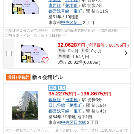
東西線
「
茅場町
」駅 徒歩7分
都営浅草線
「
宝町
」駅 徒歩11分
築51年 / 10階建
東京都
中央区
新川
２丁目
◎駅徒歩２分の好立地物件 ◎交差点の角地で眺望良好 ◎3路線利用可
◎男女別トイレ ◎土日・祝日利用可
32.0628
万
円
(管理費等：68,706円 )
0ヶ月
0ヶ月
敷金
礼金
1.54
万円
坪単価
3階 / 20.82坪(68.83㎡)
新々会館ビル
賃貸 | 事務所
敷0
礼0
35.2275
136.8675
万円～
万円
銀座線
「
日本橋
」駅 徒歩3分
日比谷線
「
茅場町
」駅 徒歩5分
都営浅草線
「
宝町
」駅 徒歩4分
築54年 / 9階建 地下1階
東京都
中央区
日本橋
３丁目
ぜひ一度見ていただきたい、「新々会館ビル」です。賃料は136.8675万円で