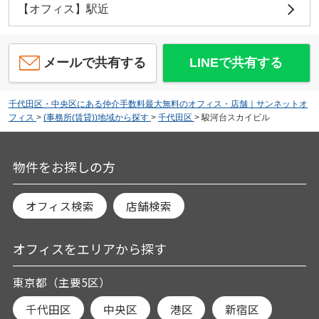
【オフィス】駅近
メールで共有する
LINEで共有する
千代田区・中央区にある仲介手数料最大無料のオフィス・店舗｜サンネットオ
フィス
>
(事務所(賃貸))地域から探す
>
千代田区
>
駿河台スカイビル
物件をお探しの方
オフィス検索
店舗検索
オフィスをエリアから探す
東京都（主要5区）
千代田区
中央区
港区
新宿区