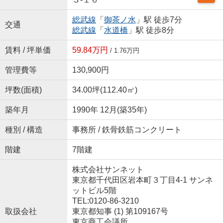
総武線
「
御茶ノ水
」駅 徒歩7分
交通
総武線
「
水道橋
」駅 徒歩8分
賃料 / 坪単価
59.84万円
/ 1.76万円
管理費等
130,900円
坪数(面積)
34.00坪(112.40㎡)
築年月
1990年 12月(築35年)
種別 / 構造
事務所 / 鉄骨鉄筋コンクリート
階建
7階建
株式会社サンネット
東京都千代田区岩本町３丁目4-1 サンネ
ットビル5階
TEL:0120-86-3210
取扱会社
東京都知事 (1) 第109167号
東京商工会議所