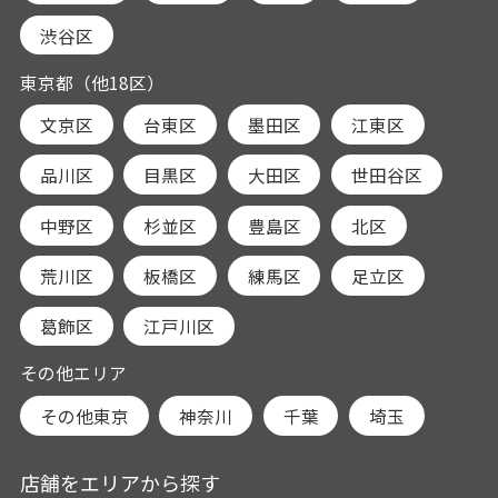
渋谷区
東京都（他18区）
文京区
台東区
墨田区
江東区
品川区
目黒区
大田区
世田谷区
中野区
杉並区
豊島区
北区
荒川区
板橋区
練馬区
足立区
葛飾区
江戸川区
その他エリア
その他東京
神奈川
千葉
埼玉
店舗をエリアから探す