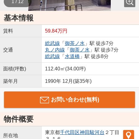
1 / 12
基本情報
賃料
59.84万円
総武線
「
御茶ノ水
」駅 徒歩7分
交通
丸ノ内線
「
御茶ノ水
」駅 徒歩7分
総武線
「
水道橋
」駅 徒歩8分
面積(坪数)
112.40㎡(34.00坪)
築年月
1990年 12月(築35年)
お問い合わせ(無料)
物件概要
東京都
千代田区
神田駿河台
２丁目
所在地
３-１６