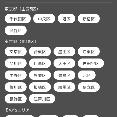
東京都（主要5区）
千代田区
中央区
港区
新宿区
渋谷区
東京都（他18区）
文京区
台東区
墨田区
江東区
品川区
目黒区
大田区
世田谷区
中野区
杉並区
豊島区
北区
荒川区
板橋区
練馬区
足立区
葛飾区
江戸川区
その他エリア