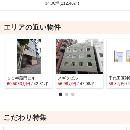
34.00坪(112.40㎡)
エリアの近い物件
ＵＳ半蔵門ビル
スギタビル
60.5033
万
円
/ 42.31坪
56.98
万
円
/ 47.08坪
58.3
万
円
/
こだわり特集