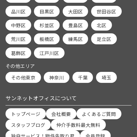
品川区
目黒区
大田区
世田谷区
中野区
杉並区
豊島区
北区
荒川区
板橋区
練馬区
足立区
葛飾区
江戸川区
その他エリア
その他東京
神奈川
千葉
埼玉
サンネットオフィスについて
トップページ
会社概要
よくあるご質問
スタッフブログ
仲介手数料最大無料
独自サービス！物件先取り君
会員登録