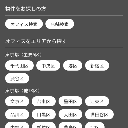
物件をお探しの方
オフィス検索
店舗検索
オフィスをエリアから探す
東京都（主要5区）
千代田区
中央区
港区
新宿区
渋谷区
東京都（他18区）
文京区
台東区
墨田区
江東区
品川区
目黒区
大田区
世田谷区
中野区
杉並区
豊島区
北区