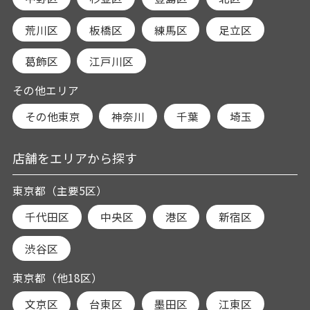
荒川区
板橋区
練馬区
足立区
葛飾区
江戸川区
その他エリア
その他東京
神奈川
千葉
埼玉
店舗をエリアから探す
東京都（主要5区）
千代田区
中央区
港区
新宿区
渋谷区
東京都（他18区）
文京区
台東区
墨田区
江東区