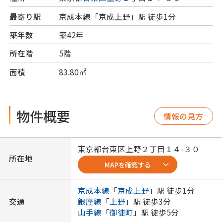
最寄り駅
京成本線「京成上野」駅 徒歩1分
築年数
築42年
所在階
5階
面積
83.80㎡
物件概要
情報の見方
東京都
台東区
上野
２丁目１４-３０
所在地
MAPを確認する
京成本線
「
京成上野
」駅 徒歩1分
交通
銀座線
「
上野
」駅 徒歩3分
山手線
「
御徒町
」駅 徒歩5分