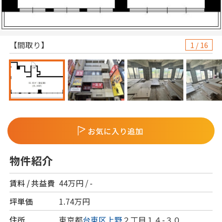
【間取り】
【外観】
1
1
1
1
1
1
1
1
1
1
1
1
1
1
1
1
/
/
/
/
/
/
/
/
/
/
/
/
/
/
/
/
16
16
16
16
16
16
16
16
16
16
16
16
16
16
16
16
お気に入り追加
物件紹介
賃料 / 共益費
44万円 / -
坪単価
1.74万円
住所
東京都
台東区
上野
２丁目１４-３０