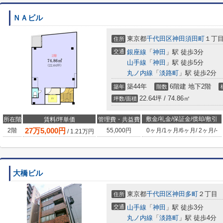
ＮＡビル
東京都
千代田区
神田須田町
１丁
住所
交通
銀座線
「
神田
」駅 徒歩3分
山手線
「
神田
」駅 徒歩5分
丸ノ内線
「
淡路町
」駅 徒歩2分
築44年
6階建 地下2階
築年
階数
22.64坪 / 74.86㎡
坪数/面積
敷金/礼金/保証金/償却/敷引
所在階
賃料/坪単価
管理費・共益費
27
万
5,000
円
2階
55,000円
0ヶ月
/
1ヶ月
/
6ヶ月
/
2ヶ月
/
-
/
1.21
万円
大橋ビル
東京都
千代田区
神田多町
２丁目
住所
交通
山手線
「
神田
」駅 徒歩3分
丸ノ内線
「
淡路町
」駅 徒歩4分