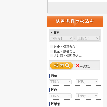
▼賃料
～
敷金・保証金なし
礼金・敷引なし
共益費・管理費込み
13
件が該当
面積
～
坪数
～
坪単価