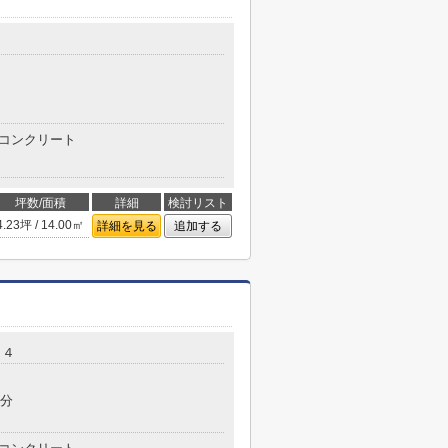
コンクリート
坪数/面積
詳細
検討リスト
4.23坪 / 14.00㎡
詳細を見る
追加する
１４
4分