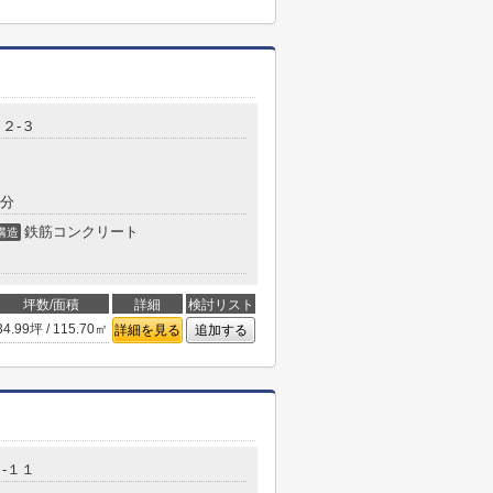
２-３
4分
鉄筋コンクリート
構造
坪数/面積
詳細
検討リスト
34.99坪 / 115.70㎡
詳細を見る
追加する
-１１