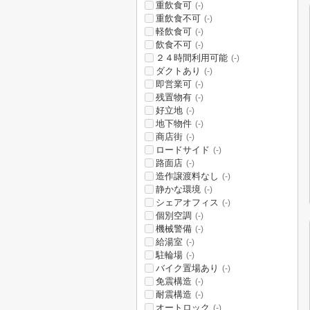
重飲食可
(-)
重飲食不可
(-)
軽飲食可
(-)
飲食不可
(-)
２４時間利用可能
(-)
ダクトあり
(-)
即営業可
(-)
残置物有
(-)
好立地
(-)
地下物件
(-)
商店街
(-)
ロードサイド
(-)
路面店
(-)
造作譲渡料なし
(-)
静かな環境
(-)
シェアオフィス
(-)
個別空調
(-)
機械警備
(-)
給湯室
(-)
駐輪場
(-)
バイク置場あり
(-)
免震構造
(-)
耐震構造
(-)
オートロック
(-)