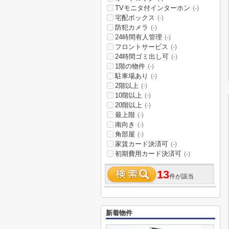
TVモニタ付インターホン
(-)
宅配ボックス
(-)
防犯カメラ
(-)
24時間有人管理
(-)
フロントサービス
(-)
24時間ゴミ出し可
(-)
1階の物件
(-)
駐車場あり
(-)
2階以上
(-)
10階以上
(-)
20階以上
(-)
最上階
(-)
南向き
(-)
角部屋
(-)
家賃カード決済可
(-)
初期費用カード決済可
(-)
13
件が該当
新着物件