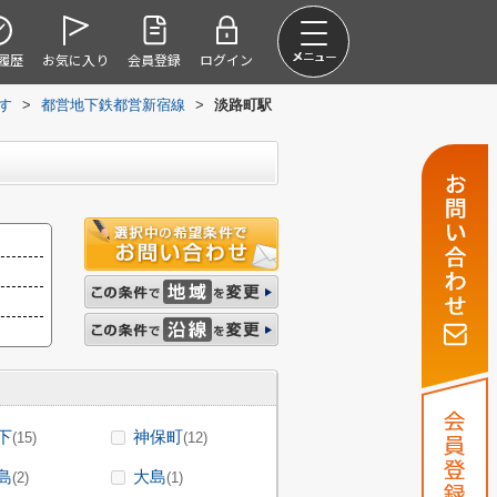
履歴
お気に入り
会員登録
ログイン
探す
>
都営地下鉄都営新宿線
>
淡路町駅
下
神保町
(15)
(12)
島
大島
(2)
(1)