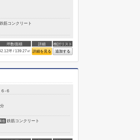
鉄筋コンクリート
坪数/面積
詳細
検討リスト
42.12坪 / 139.27㎡
詳細を見る
追加する
６-６
5分
鉄筋コンクリート
構造