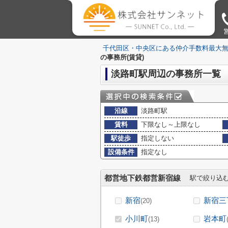
営
千代田区・中央区にある仲介手数料最大
の事務所(賃貸)
淡路町駅周辺の事務所一覧
沿線
淡路町駅
賃料
下限なし～上限なし
駅徒歩
指定しない
設備条件
指定なし
都営地下鉄都営新宿線
駅で絞り込
新宿
新宿三
(20)
小川町
岩本町
(13)