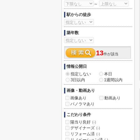
～
駅からの徒歩
築年数
13
件が該当
情報公開日
指定しない
本日
3日以内
1週間以内
画像・動画あり
画像あり
動画あり
パノラマあり
こだわり条件
陽当り良好
(-)
デザイナーズ
(-)
リフォーム済
(-)
リノベーション済