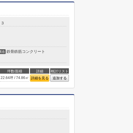
目３
鉄骨鉄筋コンクリート
構造
坪数/面積
詳細
検討リスト
22.64坪 / 74.86㎡
詳細を見る
追加する