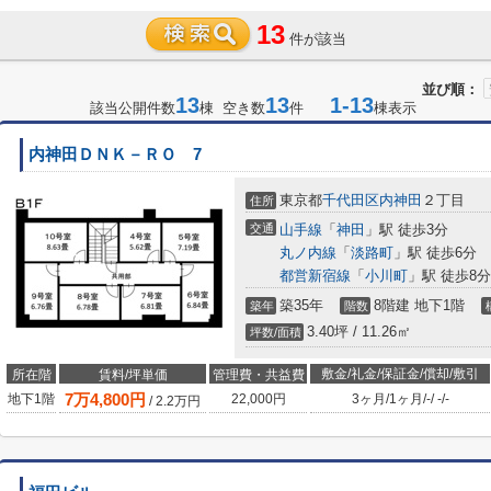
13
件が該当
並び順：
13
13
1-13
該当公開件数
棟 空き数
件
棟表示
内神田ＤＮＫ－ＲＯ 7
東京都
千代田区
内神田
２丁目
住所
交通
山手線
「
神田
」駅 徒歩3分
丸ノ内線
「
淡路町
」駅 徒歩6分
都営新宿線
「
小川町
」駅 徒歩8分
築35年
8階建 地下1階
築年
階数
3.40坪 / 11.26㎡
坪数/面積
敷金/礼金/保証金/償却/敷引
所在階
賃料/坪単価
管理費・共益費
7
万
4,800
円
地下1階
22,000円
3ヶ月
/
1ヶ月
/
-
/
-
/
-
/
2.2
万円