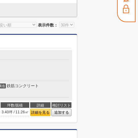
表示件数：
鉄筋コンクリート
構造
坪数/面積
詳細
検討リスト
3.40坪 / 11.26㎡
詳細を見る
追加する