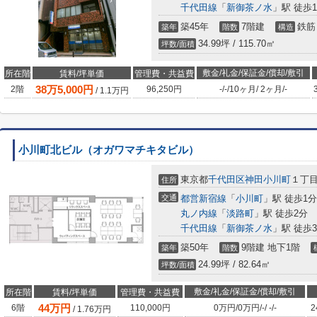
千代田線
「
新御茶ノ水
」駅 徒歩1
築45年
7階建
鉄筋
築年
階数
構造
34.99坪 / 115.70㎡
坪数/面積
敷金/礼金/保証金/償却/敷引
所在階
賃料/坪単価
管理費・共益費
38
万
5,000
円
2階
96,250円
-
/
-
/
10ヶ月
/
2ヶ月
/
-
/
1.1
万円
小川町北ビル（オガワマチキタビル）
東京都
千代田区
神田小川町
１丁目
住所
交通
都営新宿線
「
小川町
」駅 徒歩1分
丸ノ内線
「
淡路町
」駅 徒歩2分
千代田線
「
新御茶ノ水
」駅 徒歩
築50年
9階建 地下1階
築年
階数
24.99坪 / 82.64㎡
坪数/面積
敷金/礼金/保証金/償却/敷引
所在階
賃料/坪単価
管理費・共益費
44
万円
6階
110,000円
0万円
/
0万円
/
-
/
-
/
-
2
/
1.76
万円