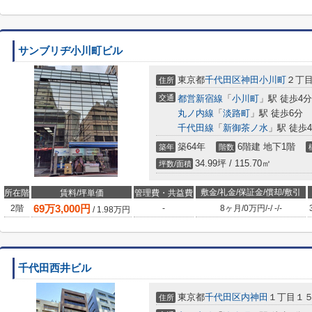
サンブリヂ小川町ビル
東京都
千代田区
神田小川町
２丁目
住所
交通
都営新宿線
「
小川町
」駅 徒歩4分
丸ノ内線
「
淡路町
」駅 徒歩6分
千代田線
「
新御茶ノ水
」駅 徒歩
築64年
6階建 地下1階
築年
階数
34.99坪 / 115.70㎡
坪数/面積
敷金/礼金/保証金/償却/敷引
所在階
賃料/坪単価
管理費・共益費
69
万
3,000
円
2階
-
8ヶ月
/
0万円
/
-
/
-
/
-
/
1.98
万円
千代田西井ビル
東京都
千代田区
内神田
１丁目１５
住所