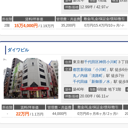
築52年
7階建
鉄筋
築年
階数
構造
12.99坪 / 42.97㎡
坪数/面積
敷金/礼金/保証金/償却/敷引
所在階
賃料/坪単価
管理費・共益費
15
万
4,000
円
2階
35,200円
0万円
/
15.4万円
/
10ヶ月
/
-
/
-
/
1.19
万円
ダイワビル
東京都
千代田区
神田小川町
３丁
住所
交通
都営新宿線
「
小川町
」駅 徒歩6分
丸ノ内線
「
淡路町
」駅 徒歩7分
千代田線
「
新御茶ノ水
」駅 徒歩
築40年
6階建 地下1階
築年
階数
20.00坪 / 66.11㎡
坪数/面積
敷金/礼金/保証金/償却/敷引
所在階
賃料/坪単価
管理費・共益費
22
万円
-
44,000円
0万円
/
0ヶ月
/
6ヶ月
/
2ヶ月
/
-
2
/
1.1
万円