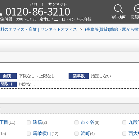
ハロー！ サンネット
0120-86-3210
物件検索
閲覧
業時間：9:00～17:30
定休日：土・日・祝・年末年始
無料のオフィス・店舗｜サンネットオフィス
>
(事務所(賃貸))路線・駅から
面積
下限なし～上限なし
築年数
指定しない
間取り
指定なし
む
丁目
曙橋
市ヶ谷
九段
(11)
(2)
(8)
馬喰横山
浜町
西大
(15)
(12)
(4)