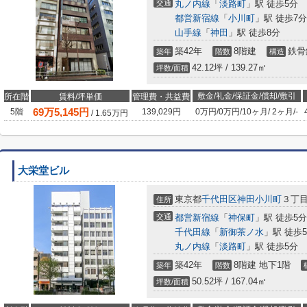
交通
丸ノ内線
「
淡路町
」駅 徒歩5分
都営新宿線
「
小川町
」駅 徒歩7分
山手線
「
神田
」駅 徒歩8分
築42年
8階建
鉄骨
築年
階数
構造
42.12坪 / 139.27㎡
坪数/面積
敷金/礼金/保証金/償却/敷引
所在階
賃料/坪単価
管理費・共益費
69
万
5,145
円
5階
139,029円
0万円
/
0万円
/
10ヶ月
/
2ヶ月
/
-
/
1.65
万円
大栄堂ビル
東京都
千代田区
神田小川町
３丁目
住所
交通
都営新宿線
「
神保町
」駅 徒歩5分
千代田線
「
新御茶ノ水
」駅 徒歩
丸ノ内線
「
淡路町
」駅 徒歩5分
築42年
8階建 地下1階
築年
階数
50.52坪 / 167.04㎡
坪数/面積