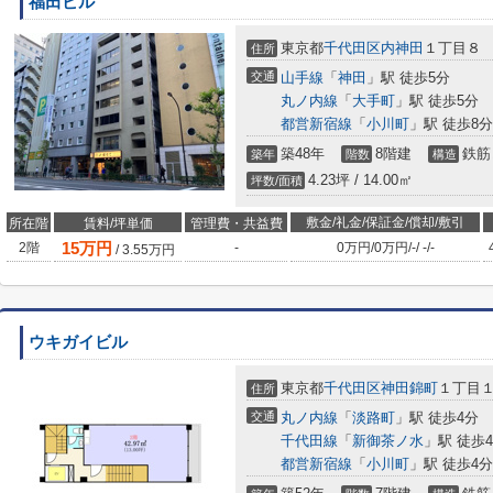
福田ビル
東京都
千代田区
内神田
１丁目８
住所
交通
山手線
「
神田
」駅 徒歩5分
丸ノ内線
「
大手町
」駅 徒歩5分
都営新宿線
「
小川町
」駅 徒歩8分
築48年
8階建
鉄筋
築年
階数
構造
4.23坪 / 14.00㎡
坪数/面積
敷金/礼金/保証金/償却/敷引
所在階
賃料/坪単価
管理費・共益費
15
万円
2階
-
0万円
/
0万円
/
-
/
-
/
-
/
3.55
万円
ウキガイビル
東京都
千代田区
神田錦町
１丁目
住所
交通
丸ノ内線
「
淡路町
」駅 徒歩4分
千代田線
「
新御茶ノ水
」駅 徒歩
都営新宿線
「
小川町
」駅 徒歩4分