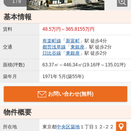
1 / 8
基本情報
賃料
48.5万円～365.8155万円
有楽町線
「
新富町
」駅 徒歩4分
交通
都営浅草線
「
東銀座
」駅 徒歩2分
日比谷線
「
東銀座
」駅 徒歩2分
面積(坪数)
63.37㎡～446.34㎡(19.16坪～135.01坪)
築年月
1971年 5月(築55年)
お問い合わせ(無料)
物件概要
所在地
東京都
中央区
築地
１丁目１２-２２