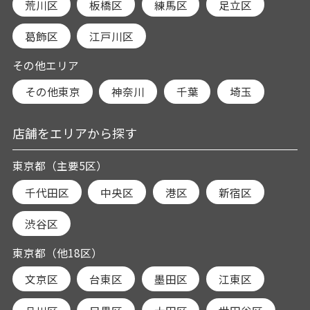
荒川区
板橋区
練馬区
足立区
葛飾区
江戸川区
その他エリア
その他東京
神奈川
千葉
埼玉
店舗をエリアから探す
東京都（主要5区）
千代田区
中央区
港区
新宿区
渋谷区
東京都（他18区）
文京区
台東区
墨田区
江東区