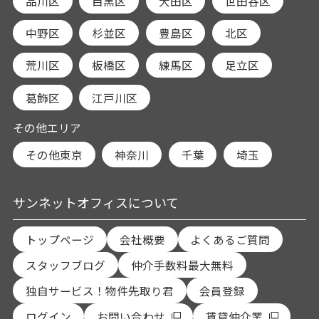
品川区
目黒区
大田区
世田谷区
中野区
杉並区
豊島区
北区
荒川区
板橋区
練馬区
足立区
葛飾区
江戸川区
その他エリア
その他東京
神奈川
千葉
埼玉
サンネットオフィスについて
トップページ
会社概要
よくあるご質問
スタッフブログ
仲介手数料最大無料
独自サービス！物件先取り君
会員登録
ログイン
お問い合わせ
賃貸仲介業