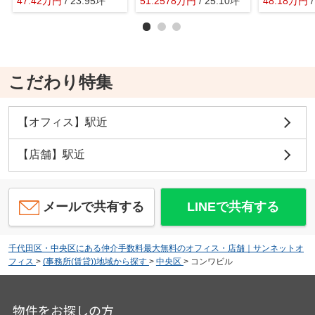
47.42
万
円
/ 23.95坪
51.2578
万
円
/ 25.10坪
48.18
万
円
こだわり特集
【オフィス】駅近
【店舗】駅近
メールで共有する
LINEで共有する
千代田区・中央区にある仲介手数料最大無料のオフィス・店舗｜サンネットオ
フィス
>
(事務所(賃貸))地域から探す
>
中央区
>
コンワビル
物件をお探しの方