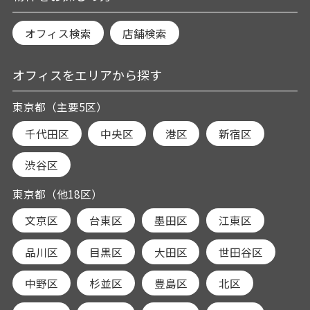
オフィス検索
店舗検索
オフィスをエリアから探す
東京都（主要5区）
千代田区
中央区
港区
新宿区
渋谷区
東京都（他18区）
文京区
台東区
墨田区
江東区
品川区
目黒区
大田区
世田谷区
中野区
杉並区
豊島区
北区