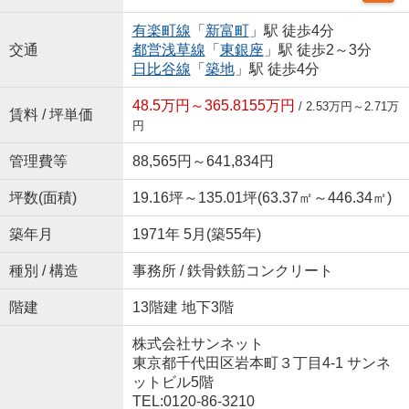
有楽町線
「
新富町
」駅 徒歩4分
交通
都営浅草線
「
東銀座
」駅 徒歩2～3分
日比谷線
「
築地
」駅 徒歩4分
48.5万円～365.8155万円
/ 2.53万円～2.71万
賃料 / 坪単価
円
管理費等
88,565円～641,834円
坪数(面積)
19.16坪～135.01坪(63.37㎡～446.34㎡)
築年月
1971年 5月(築55年)
種別 / 構造
事務所 / 鉄骨鉄筋コンクリート
階建
13階建 地下3階
株式会社サンネット
東京都千代田区岩本町３丁目4-1 サンネ
ットビル5階
TEL:0120-86-3210