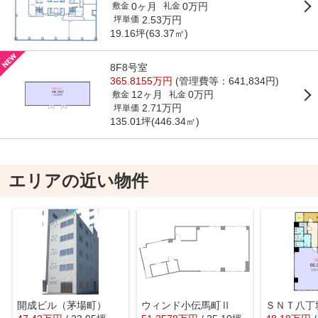
0ヶ月
0万円
敷金
礼金
2.53万円
坪単価
19.16坪(63.37㎡)
8F8号室
365.8155万円
(管理費等：641,834円)
12ヶ月
0万円
敷金
礼金
2.71万円
坪単価
135.01坪(446.34㎡)
エリアの近い物件
開成ビル（茅場町）
ウィンド小伝馬町Ⅱ
ＳＮＴ八丁