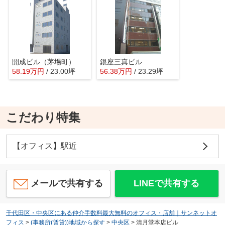
開成ビル（茅場町）
銀座三真ビル
58.19
万
円
/ 23.00坪
56.38
万
円
/ 23.29坪
こだわり特集
【オフィス】駅近
メールで共有する
LINEで共有する
千代田区・中央区にある仲介手数料最大無料のオフィス・店舗｜サンネットオ
フィス
>
(事務所(賃貸))地域から探す
>
中央区
>
清月堂本店ビル