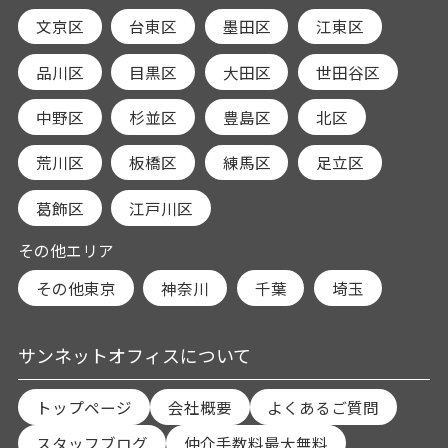
文京区
台東区
墨田区
江東区
品川区
目黒区
大田区
世田谷区
中野区
杉並区
豊島区
北区
荒川区
板橋区
練馬区
足立区
葛飾区
江戸川区
その他エリア
その他東京
神奈川
千葉
埼玉
サンネットオフィスについて
トップページ
会社概要
よくあるご質問
スタッフブログ
仲介手数料最大無料