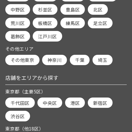
中野区
杉並区
豊島区
北区
荒川区
板橋区
練馬区
足立区
葛飾区
江戸川区
その他エリア
その他東京
神奈川
千葉
埼玉
店舗をエリアから探す
東京都（主要5区）
千代田区
中央区
港区
新宿区
渋谷区
東京都（他18区）