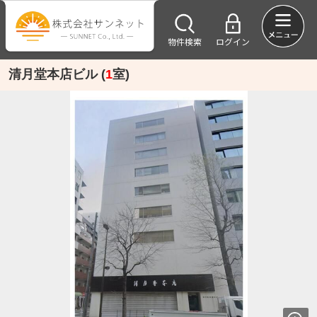
物件検索
ログイン
清月堂本店ビル (
1
室)