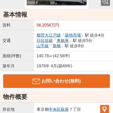
基本情報
賃料
56.2056万円
都営大江戸線
「
築地市場
」駅 徒歩4分
交通
日比谷線
「
東銀座
」駅 徒歩5分
山手線
「
新橋
」駅 徒歩9分
面積(坪数)
140.78㎡(42.58坪)
築年月
1978年 4月(築48年)
お問い合わせ(無料)
物件概要
所在地
東京都
中央区
銀座
７丁目