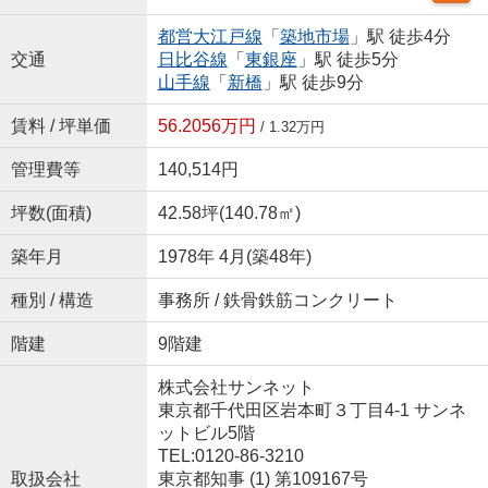
都営大江戸線
「
築地市場
」駅 徒歩4分
交通
日比谷線
「
東銀座
」駅 徒歩5分
山手線
「
新橋
」駅 徒歩9分
賃料 / 坪単価
56.2056万円
/ 1.32万円
管理費等
140,514円
坪数(面積)
42.58坪(140.78㎡)
築年月
1978年 4月(築48年)
種別 / 構造
事務所 / 鉄骨鉄筋コンクリート
階建
9階建
株式会社サンネット
東京都千代田区岩本町３丁目4-1 サンネ
ットビル5階
TEL:0120-86-3210
取扱会社
東京都知事 (1) 第109167号