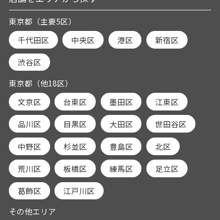
東京都（主要5区）
千代田区
中央区
港区
新宿区
渋谷区
東京都（他18区）
文京区
台東区
墨田区
江東区
品川区
目黒区
大田区
世田谷区
中野区
杉並区
豊島区
北区
荒川区
板橋区
練馬区
足立区
葛飾区
江戸川区
その他エリア