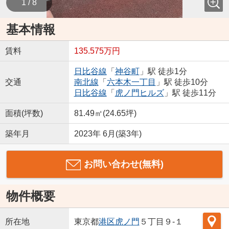
1 / 8
基本情報
賃料
135.575万円
日比谷線
「
神谷町
」駅 徒歩1分
交通
南北線
「
六本木一丁目
」駅 徒歩10分
日比谷線
「
虎ノ門ヒルズ
」駅 徒歩11分
面積(坪数)
81.49㎡(24.65坪)
築年月
2023年 6月(築3年)
お問い合わせ(無料)
物件概要
所在地
東京都
港区
虎ノ門
５丁目９-１