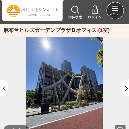
物件検索
ログイン
麻布台ヒルズガーデンプラザＢオフィス (
1
室)