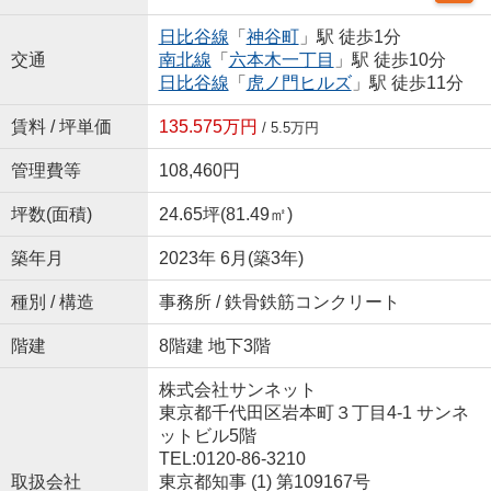
日比谷線
「
神谷町
」駅 徒歩1分
交通
南北線
「
六本木一丁目
」駅 徒歩10分
日比谷線
「
虎ノ門ヒルズ
」駅 徒歩11分
賃料 / 坪単価
135.575万円
/ 5.5万円
管理費等
108,460円
坪数(面積)
24.65坪(81.49㎡)
築年月
2023年 6月(築3年)
種別 / 構造
事務所 / 鉄骨鉄筋コンクリート
階建
8階建 地下3階
株式会社サンネット
東京都千代田区岩本町３丁目4-1 サンネ
ットビル5階
TEL:0120-86-3210
取扱会社
東京都知事 (1) 第109167号