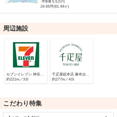
5.5万円
坪単価
24.65坪(81.49㎡)
周辺施設
セブンイレブン 神谷町オランダヒルズ店
千疋屋総本店 麻布台ヒルズ店
約221m／3分
約277m／4分
こだわり特集