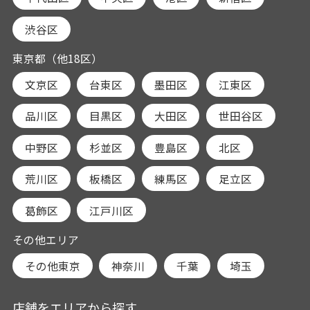
渋谷区
東京都（他18区）
文京区
台東区
墨田区
江東区
品川区
目黒区
大田区
世田谷区
中野区
杉並区
豊島区
北区
荒川区
板橋区
練馬区
足立区
葛飾区
江戸川区
その他エリア
その他東京
神奈川
千葉
埼玉
店舗をエリアから探す