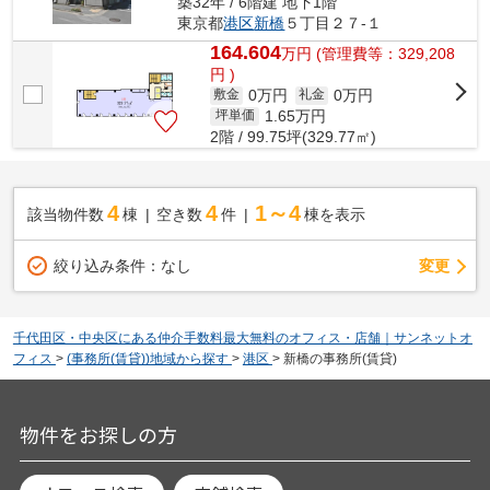
築32年 / 6階建 地下1階
東京都
港区
新橋
５丁目２７-１
164.604
万
円
(管理費等：329,208
円 )
0万円
0万円
敷金
礼金
1.65
万円
坪単価
2階 / 99.75坪(329.77㎡)
4
4
1～4
該当物件数
棟
空き数
件
棟を表示
変更
絞り込み条件：
なし
千代田区・中央区にある仲介手数料最大無料のオフィス・店舗｜サンネットオ
フィス
>
(事務所(賃貸))地域から探す
>
港区
>
新橋の事務所(賃貸)
物件をお探しの方