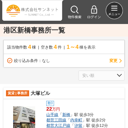
物件検索
ログイン
港区新橋事務所一覧
4
4
1～4
該当物件数
棟
空き数
件
棟を表示
変更
絞り込み条件：
なし
大塚ビル
賃貸 | 事務所
敷0
22
万円
山手線
「
新橋
」駅 徒歩3分
都営三田線
「
内幸町
」駅 徒歩2分
都営大江戸線
「
汐留
」駅 徒歩12分