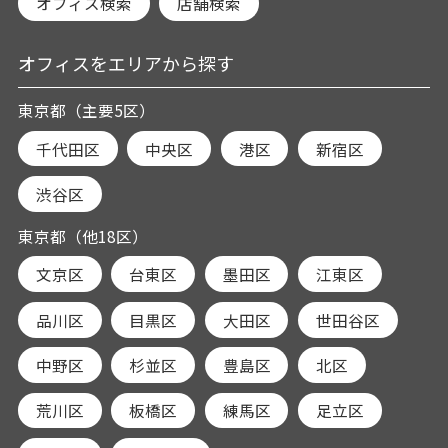
オフィス検索
店舗検索
オフィスをエリアから探す
東京都（主要5区）
千代田区
中央区
港区
新宿区
渋谷区
東京都（他18区）
文京区
台東区
墨田区
江東区
品川区
目黒区
大田区
世田谷区
中野区
杉並区
豊島区
北区
荒川区
板橋区
練馬区
足立区