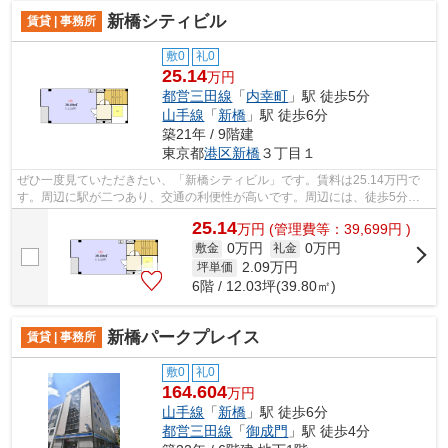
新橋シティビル
賃貸 | 事務所
敷0
礼0
25.14
万円
都営三田線
「
内幸町
」駅 徒歩5分
山手線
「
新橋
」駅 徒歩6分
築21年 / 9階建
東京都
港区
新橋
３丁目１
ぜひ一度見ていただきたい、「新橋シティビル」です。賃料は25.14万円で
す。周辺に駅が二つあり、交通の利便性が高いです。周辺には、徒歩5分で
利用できる駅があります。
25.14
万
円
(管理費等：39,699円 )
0万円
0万円
敷金
礼金
2.09
万円
坪単価
6階 / 12.03坪(39.80㎡)
新橋パークプレイス
賃貸 | 事務所
敷0
礼0
164.604
万円
山手線
「
新橋
」駅 徒歩6分
都営三田線
「
御成門
」駅 徒歩4分