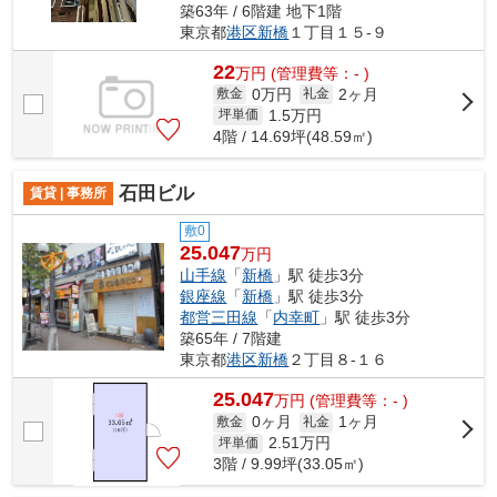
築63年 / 6階建 地下1階
東京都
港区
新橋
１丁目１５-９
22
万
円
(管理費等：- )
0万円
2ヶ月
敷金
礼金
1.5
万円
坪単価
4階 / 14.69坪(48.59㎡)
石田ビル
賃貸 | 事務所
敷0
25.047
万円
山手線
「
新橋
」駅 徒歩3分
銀座線
「
新橋
」駅 徒歩3分
都営三田線
「
内幸町
」駅 徒歩3分
築65年 / 7階建
東京都
港区
新橋
２丁目８-１６
25.047
万
円
(管理費等：- )
0ヶ月
1ヶ月
敷金
礼金
2.51
万円
坪単価
3階 / 9.99坪(33.05㎡)