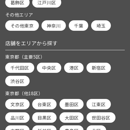
葛飾区
江戸川区
その他エリア
その他東京
神奈川
千葉
埼玉
店舗をエリアから探す
東京都（主要5区）
千代田区
中央区
港区
新宿区
渋谷区
東京都（他18区）
文京区
台東区
墨田区
江東区
品川区
目黒区
大田区
世田谷区