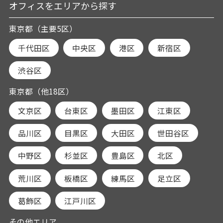
オフィスをエリアから探す
東京都（主要5区）
千代田区
中央区
港区
新宿区
渋谷区
東京都（他18区）
文京区
台東区
墨田区
江東区
品川区
目黒区
大田区
世田谷区
中野区
杉並区
豊島区
北区
荒川区
板橋区
練馬区
足立区
葛飾区
江戸川区
その他エリア