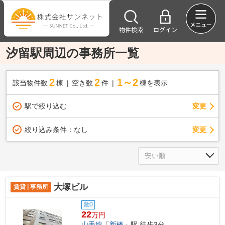
物件検索
ログイン
汐留駅周辺の事務所一覧
2
2
1～2
該当物件数
棟
空き数
件
棟を表示
駅で絞り込む
変更
変更
絞り込み条件：
なし
大塚ビル
賃貸 | 事務所
敷0
22
万円
山手線
「
新橋
」駅 徒歩3分