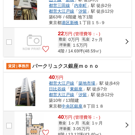
都営三田線
「
内幸町
」駅 徒歩2分
都営大江戸線
「
汐留
」駅 徒歩12分
築63年 / 6階建 地下1階
東京都
港区
新橋
１丁目１５-９
22
万
円
(管理費等：- )
0万円
2ヶ月
敷金
礼金
1.5
万円
坪単価
4階 / 14.69坪(48.59㎡)
パークリュクス銀座ｍｏｎｏ
賃貸 | 事務所
40
万円
都営大江戸線
「
築地市場
」駅 徒歩4分
日比谷線
「
東銀座
」駅 徒歩7分
都営大江戸線
「
汐留
」駅 徒歩12分
築10年 / 13階建
東京都
中央区
銀座
８丁目１８
40
万
円
(管理費等：- )
1ヶ月
1ヶ月
敷金
礼金
3.05
万円
坪単価
8階 / 13.12坪(43.40㎡)