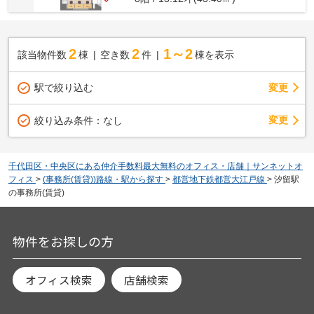
2
2
1～2
該当物件数
棟
空き数
件
棟を表示
駅で絞り込む
変更
変更
絞り込み条件：
なし
千代田区・中央区にある仲介手数料最大無料のオフィス・店舗｜サンネットオ
フィス
>
(事務所(賃貸))路線・駅から探す
>
都営地下鉄都営大江戸線
>
汐留駅
の事務所(賃貸)
物件をお探しの方
オフィス検索
店舗検索