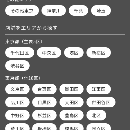
その他東京
神奈川
千葉
埼玉
店舗をエリアから探す
東京都（主要5区）
千代田区
中央区
港区
新宿区
渋谷区
東京都（他18区）
文京区
台東区
墨田区
江東区
品川区
目黒区
大田区
世田谷区
中野区
杉並区
豊島区
北区
荒川区
板橋区
練馬区
足立区