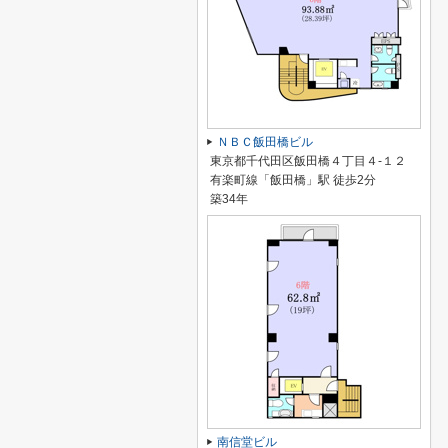
ＮＢＣ飯田橋ビル
東京都千代田区飯田橋４丁目４-１２
有楽町線「飯田橋」駅 徒歩2分
築34年
南信堂ビル