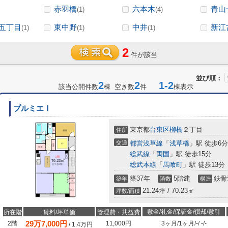
赤羽橋
六本木
青山
(1)
(4)
五丁目
東中野
中井
新江
(1)
(1)
(1)
2
件が該当
並び順：
2
2
1-2
該当公開件数
棟 空き数
件
棟表示
プルミエⅠ
東京都
台東区
柳橋
２丁目
住所
交通
都営浅草線
「
浅草橋
」駅 徒歩6分
総武線
「
両国
」駅 徒歩15分
総武本線
「
馬喰町
」駅 徒歩13分
築37年
5階建
鉄骨
築年
階数
構造
21.24坪 / 70.23㎡
坪数/面積
敷金/礼金/保証金/償却/敷引
所在階
賃料/坪単価
管理費・共益費
29
万
7,000
円
2階
11,000円
3ヶ月
/
1ヶ月
/
-
/
-
/
-
/
1.4
万円