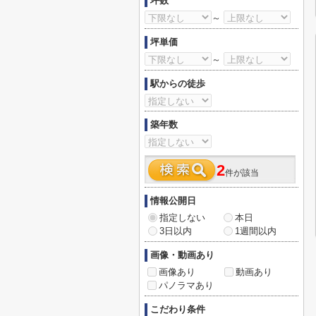
坪数
～
坪単価
～
駅からの徒歩
築年数
2
件が該当
情報公開日
指定しない
本日
3日以内
1週間以内
画像・動画あり
画像あり
動画あり
パノラマあり
こだわり条件