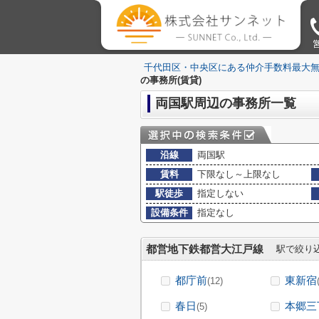
営
千代田区・中央区にある仲介手数料最大
の事務所(賃貸)
両国駅周辺の事務所一覧
沿線
両国駅
賃料
下限なし～上限なし
駅徒歩
指定しない
設備条件
指定なし
都営地下鉄都営大江戸線
駅で絞り
都庁前
東新宿
(12)
春日
本郷三
(5)