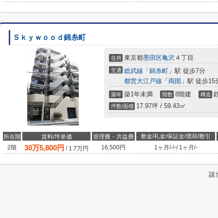
Ｓｋｙｗｏｏｄ錦糸町
東京都
墨田区
亀沢
４丁目
住所
交通
総武線
「
錦糸町
」駅 徒歩7分
都営大江戸線
「
両国
」駅 徒歩15
築1年未満
8階建
築年
階数
構造
17.97坪 / 59.43㎡
坪数/面積
敷金/礼金/保証金/償却/敷引
所在階
賃料/坪単価
管理費・共益費
30
万
5,800
円
2階
16,500円
1ヶ月
/
-
/
-
/
1ヶ月
/
-
/
1.7
万円
該