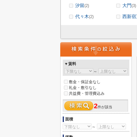
汐留
大門
(2)
(3)
代々木
西新宿
(2)
▼賃料
～
敷金・保証金なし
礼金・敷引なし
共益費・管理費込み
2
件が該当
面積
～