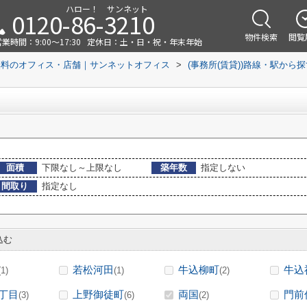
ハロー！ サンネット
0120-86-3210
物件検索
閲覧
業時間：9:00～17:30
定休日：土・日・祝・年末年始
無料のオフィス・店舗｜サンネットオフィス
>
(事務所(賃貸))路線・駅から
面積
下限なし～上限なし
築年数
指定しない
間取り
指定なし
込む
若松河田
牛込柳町
牛込
(1)
(1)
(2)
丁目
上野御徒町
両国
門前
(3)
(6)
(2)