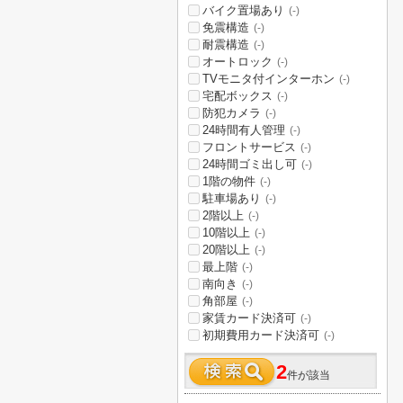
バイク置場あり
(-)
免震構造
(-)
耐震構造
(-)
オートロック
(-)
TVモニタ付インターホン
(-)
宅配ボックス
(-)
防犯カメラ
(-)
24時間有人管理
(-)
フロントサービス
(-)
24時間ゴミ出し可
(-)
1階の物件
(-)
駐車場あり
(-)
2階以上
(-)
10階以上
(-)
20階以上
(-)
最上階
(-)
南向き
(-)
角部屋
(-)
家賃カード決済可
(-)
初期費用カード決済可
(-)
2
件が該当