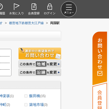
履歴
お気に入り
会員登録
ログイン
探す
>
都営地下鉄都営大江戸線
>
両国駅
神楽坂
飯田橋
(1)
(15)
仲町
築地市場
(2)
(3)