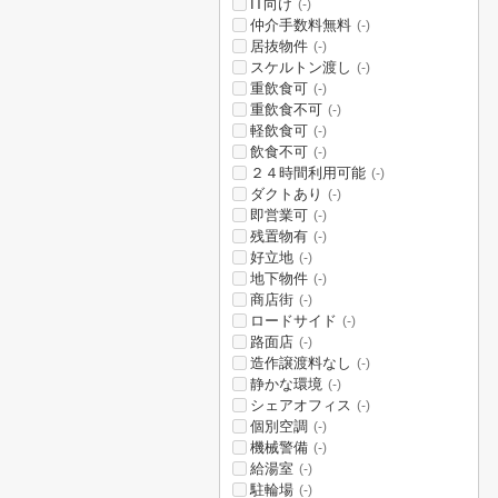
IT向け
(-)
仲介手数料無料
(-)
居抜物件
(-)
スケルトン渡し
(-)
重飲食可
(-)
重飲食不可
(-)
軽飲食可
(-)
飲食不可
(-)
２４時間利用可能
(-)
ダクトあり
(-)
即営業可
(-)
残置物有
(-)
好立地
(-)
地下物件
(-)
商店街
(-)
ロードサイド
(-)
路面店
(-)
造作譲渡料なし
(-)
静かな環境
(-)
シェアオフィス
(-)
個別空調
(-)
機械警備
(-)
給湯室
(-)
駐輪場
(-)