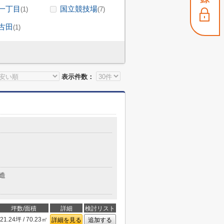
一丁目
国立競技場
(1)
(7)
古田
(1)
表示件数：
造
坪数/面積
詳細
検討リスト
21.24坪 / 70.23㎡
詳細を見る
追加する