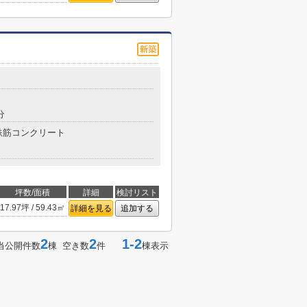
分
鉄筋コンクリート
坪数/面積
詳細
検討リスト
17.97坪 / 59.43㎡
詳細を見る
追加する
2
2
1-2
当公開件数
棟 空き数
件
棟表示