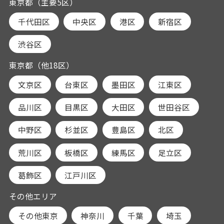
東京都（主要5区）
千代田区
中央区
港区
新宿区
渋谷区
東京都（他18区）
文京区
台東区
墨田区
江東区
品川区
目黒区
大田区
世田谷区
中野区
杉並区
豊島区
北区
荒川区
板橋区
練馬区
足立区
葛飾区
江戸川区
その他エリア
その他東京
神奈川
千葉
埼玉