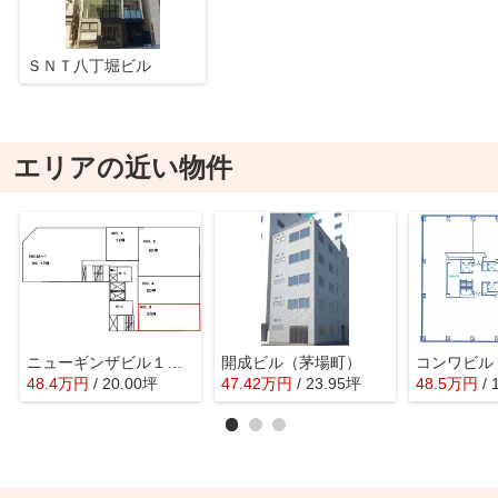
ＳＮＴ八丁堀ビル
エリアの近い物件
ニューギンザビル１号館
開成ビル（茅場町）
コンワビル
48.4
万
円
/ 20.00坪
47.42
万
円
/ 23.95坪
48.5
万
円
/