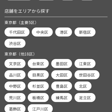
店舗をエリアから探す
東京都（主要5区）
千代田区
中央区
港区
新宿区
渋谷区
東京都（他18区）
文京区
台東区
墨田区
江東区
品川区
目黒区
大田区
世田谷区
中野区
杉並区
豊島区
北区
荒川区
板橋区
練馬区
足立区
葛飾区
江戸川区