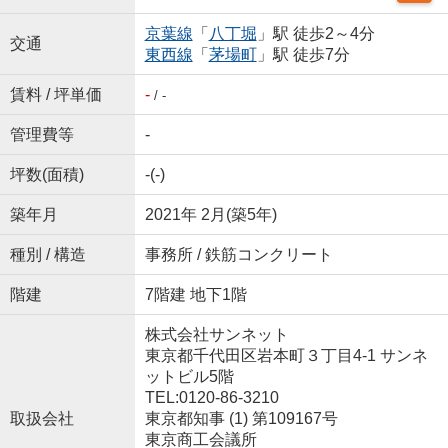
京葉線
「
八丁堀
」駅 徒歩2～4分
交通
東西線
「
茅場町
」駅 徒歩7分
賃料 / 坪単価
-
/ -
管理費等
-
坪数(面積)
-(-)
築年月
2021年 2月(築5年)
種別 / 構造
事務所 / 鉄筋コンクリート
階建
7階建 地下1階
株式会社サンネット
東京都千代田区岩本町３丁目4-1 サンネ
ットビル5階
TEL:0120-86-3210
取扱会社
東京都知事 (1) 第109167号
東京商工会議所