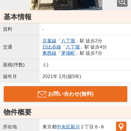
基本情報
賃料
-
京葉線
「
八丁堀
」駅 徒歩2分
交通
日比谷線
「
八丁堀
」駅 徒歩4分
東西線
「
茅場町
」駅 徒歩7分
面積(坪数)
-(-)
築年月
2021年 2月(築5年)
お問い合わせ(無料)
物件概要
所在地
東京都
中央区
新川
２丁目８-８