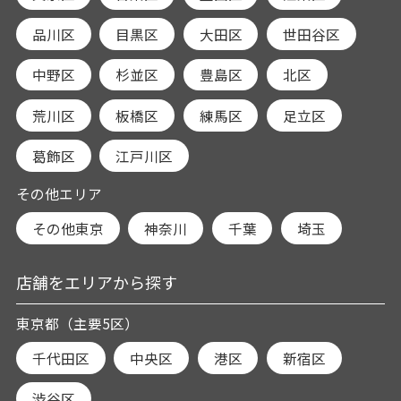
品川区
目黒区
大田区
世田谷区
中野区
杉並区
豊島区
北区
荒川区
板橋区
練馬区
足立区
葛飾区
江戸川区
その他エリア
その他東京
神奈川
千葉
埼玉
店舗をエリアから探す
東京都（主要5区）
千代田区
中央区
港区
新宿区
渋谷区