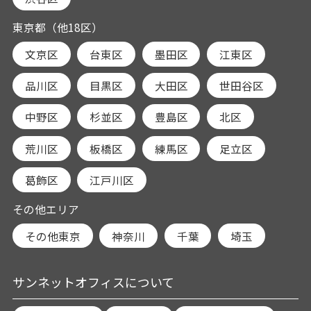
東京都（他18区）
文京区
台東区
墨田区
江東区
品川区
目黒区
大田区
世田谷区
中野区
杉並区
豊島区
北区
荒川区
板橋区
練馬区
足立区
葛飾区
江戸川区
その他エリア
その他東京
神奈川
千葉
埼玉
サンネットオフィスについて